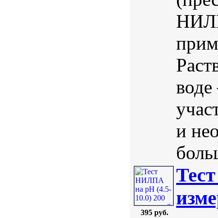
НИЛП
прим
Раст
воде
учас
и не
боль
Тест
изме
395 руб.