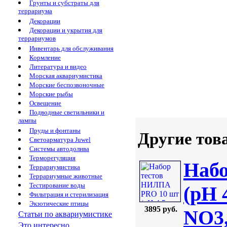
Грунты и субстраты для
террариума
Декорации
Декорации и укрытия для
террариумов
Инвентарь для обслуживания
Кормление
Литература и видео
Морская аквариумистика
Морские беспозвоночные
Морские рыбы
Освещение
Подводные светильники и
лампы
Пруды и фонтаны
Другие тов
Светоарматура Juwel
Системы автодолива
Терморегуляция
Наб
Террариумистика
Террариумные животные
Тестирование воды
(pH 
Фильтрация и стерилизация
Экзотические птицы
3895 руб.
NO3,
Статьи по аквариумистике
Это интересно...