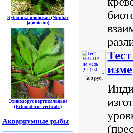
крев
биот
Кубышка японская (Nuphar
japonicum)
взаи
разли
Тест
изме
580 руб.
Инди
изго
Эхинодорус вертикальный
(Echinodorus verticalis)
уров
Аквариумные рыбы
(пре