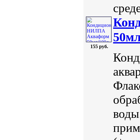
среде
Кон
50мл
155 руб.
Конд
аква
Флак
обра
воды
прим