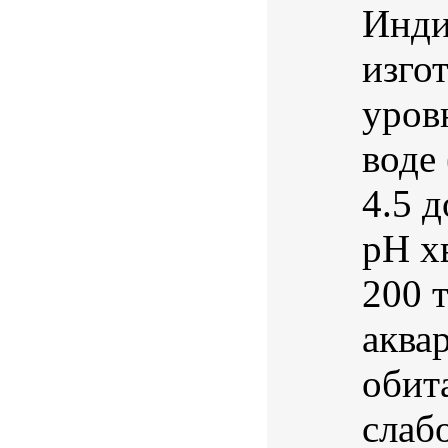
Инди
изго
уров
воде 
4.5 
pH х
200 
аква
обит
слаб