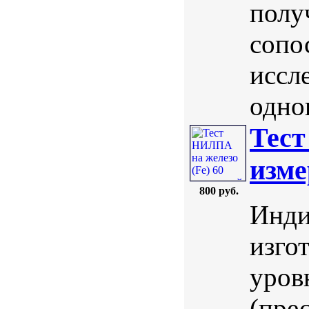
полу
сопо
иссл
однов
Тест
изме
800 руб.
Инди
изго
уров
(пре