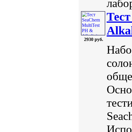
лабо
Тест
Alkal
2930 руб.
Набо
соло
обще
Осно
тест
Seac
Испо