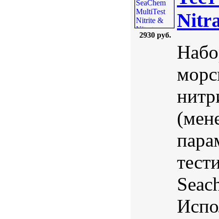
Nitr
2930 руб.
Набо
морс
нитри
(мен
пара
тест
Seac
Испо