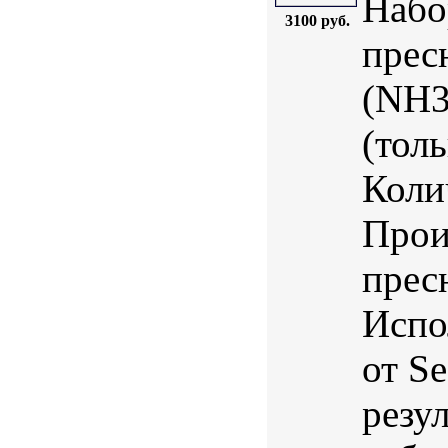
Набо
3100 руб.
прес
(NH3
(тол
Коли
Прои
прес
Испо
от S
резу