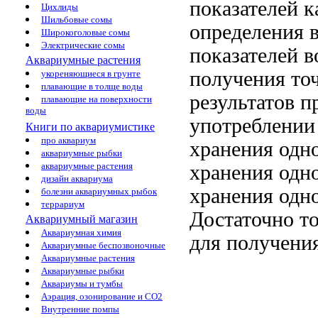
показателей к
Цихлиды
Шильбовые сомы
определения 
Широкоголовые сомы
Электрические сомы
показателей
в
Аквариумные растения
получения то
укореняющиеся в грунте
плавающие в толще воды
результатов
пр
плавающие на поверхности
воды
употреблени
Книги по аквариумистике
про аквариум
хранения одно
аквариумные рыбки
аквариумные растения
хранения одн
дизайн аквариума
хранения одн
болезни аквариумных рыбок
террариум
Достаточно
т
Аквариумный магазин
Аквариумная химия
для получени
Аквариумные беспозвоночные
Аквариумные растения
Аквариумные рыбки
Аквариумы и тумбы
Аэрация, озонирование и CO2
Внутренние помпы