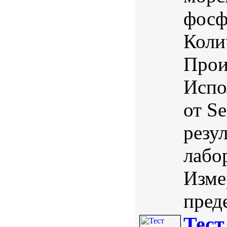
фосф
Коли
Прои
Испо
от S
резу
лабо
Изме
преде
Тест