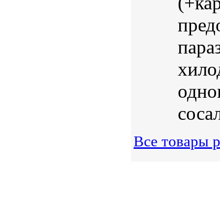
(+ка
пред
пара
хило
одно
соса
Все товары р