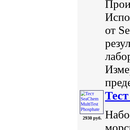
Прои
Испо
от S
резу
лабо
Изме
преде
Тест
Набо
2930 руб.
морс