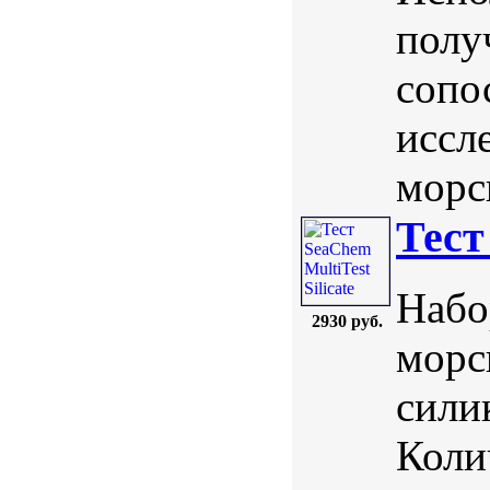
полу
сопо
иссл
морс
Тест
Набо
2930 руб.
морс
сили
Коли