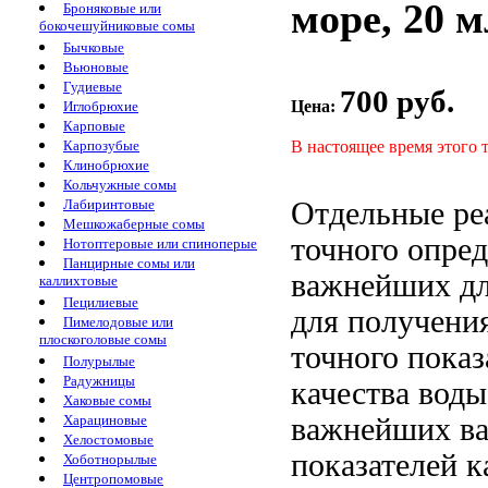
море, 20 м
Броняковые или
бокочешуйниковые сомы
Бычковые
Вьюновые
Гудиевые
700 руб.
Цена:
Иглобрюхие
Карповые
В настоящее время этого 
Карпозубые
Клинобрюхие
Кольчужные сомы
Отдельные ре
Лабиринтовые
Мешкожаберные сомы
точного опре
Нотоптеровые или спиноперые
Панцирные сомы или
важнейших
дл
каллихтовые
Пецилиевые
для получени
Пимелодовые или
плоскоголовые сомы
точного
показ
Полурылые
Радужницы
качества воды
Хаковые сомы
важнейших
в
Харациновые
Хелостомовые
показателей к
Хоботнорылые
Центропомовые