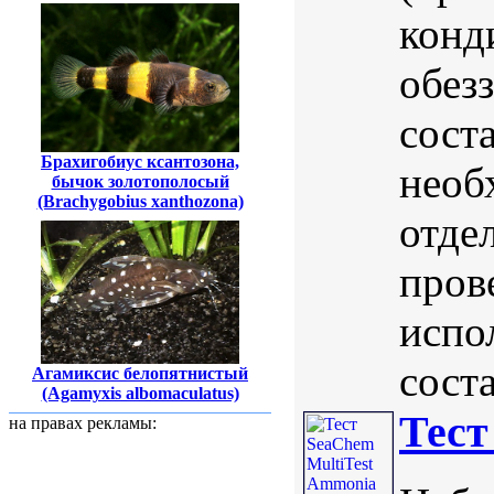
конд
обез
сост
Брахигобиус ксантозона,
необ
бычок золотополосый
(Brachygobius xanthozona)
отде
пров
испо
соста
Агамиксис белопятнистый
(Agamyxis albomaculatus)
Тест
на правах рекламы: