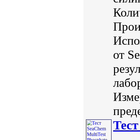
Коли
Прои
Испо
от S
резу
лабо
Изме
преде
Тест