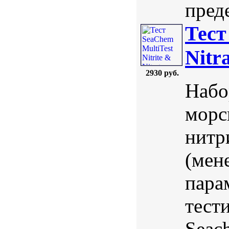
преде
Тест
Nitr
2930 руб.
Набо
морс
нитри
(мен
пара
тест
Seac