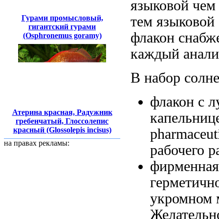
языковой
чем
Гурами промысловый,
тем
языковой
гигантский гурами
флакон снабж
(Osphronemus goramy)
каждый анали
В набор
солн
флакон с
л
Атерина красная, Радужник
капельниц
гребенчатый, Глоссолепис
красный (Glossolepis incisus)
pharmaceuti
на правах рекламы:
рабочего р
фирменная
герметичн
укромном 
Желательно