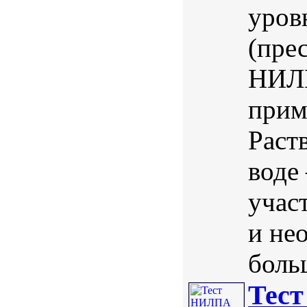
уров
(пре
НИЛП
прим
Раст
воде
учас
и не
боль
Тест