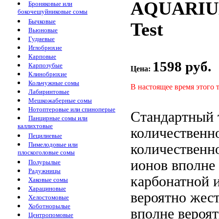
AQUARIU
Броняковые или
бокочешуйниковые сомы
Бычковые
Test
Вьюновые
Гудиевые
Иглобрюхие
Карповые
1598 руб.
Карпозубые
Цена:
Клинобрюхие
Кольчужные сомы
В настоящее время этого 
Лабиринтовые
Мешкожаберные сомы
Нотоптеровые или спиноперые
Стандартный 
Панцирные сомы или
каллихтовые
количественн
Пецилиевые
Пимелодовые или
количествен
плоскоголовые сомы
ионов вполне
Полурылые
Радужницы
карбонатной
Хаковые сомы
Харациновые
вероятно
жест
Хелостомовые
Хоботнорылые
вполне вероят
Центропомовые