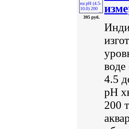
изме
395 руб.
Инди
изго
уров
воде 
4.5 
pH х
200 
аква