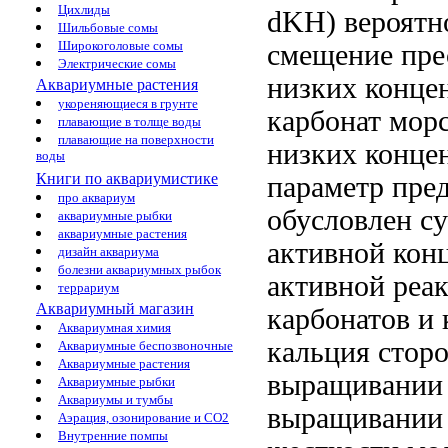
Цихлиды
dKH)
вероятн
Шильбовые сомы
Широкоголовые сомы
смещение
пре
Электрические сомы
низких конце
Аквариумные растения
укореняющиеся в грунте
карбонат
морс
плавающие в толще воды
плавающие на поверхности
низких конце
воды
Книги по аквариумистике
параметр
пре
про аквариум
обусловлен 
аквариумные рыбки
аквариумные растения
активной
конц
дизайн аквариума
болезни аквариумных рыбок
активной реа
террариум
Аквариумный магазин
карбонатов и
Аквариумная химия
кальция
сторо
Аквариумные беспозвоночные
Аквариумные растения
выращивании
Аквариумные рыбки
Аквариумы и тумбы
выращивании
Аэрация, озонирование и CO2
Внутренние помпы