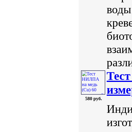
воды
крев
биот
взаи
разли
Тест
изме
580 руб.
Инди
изго