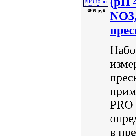
(pH 
3895 руб.
NO3,
пре
Набо
изме
прес
прим
PRO 
опре
в пр