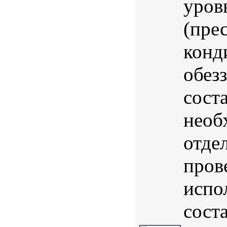
уров
(пре
конд
обез
сост
необ
отде
пров
испо
соста