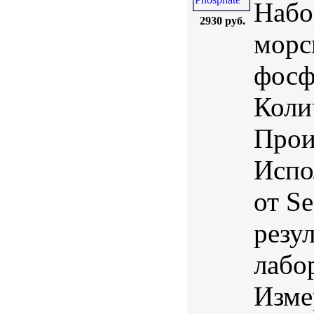
Набо
2930 руб.
морс
фосф
Коли
Прои
Испо
от S
резу
лабо
Изме