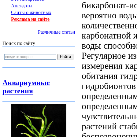
бикарбонат-и
Анекдоты
Сайты о животных
вероятно
воды
Реклама на сайте
количественн
Различные статьи
карбонатной 
воды
способн
Поиск по сайту
Регулярное и
измерения ка
обитания гид
Аквариумные
гидробионтов
растения
определенны
определенным
чувствитель
растений
стаб
беспозвоночн