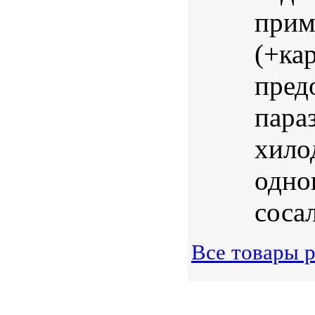
прим
(+ка
пред
пара
хило
одно
соса
Все товары р