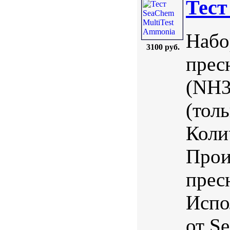
Тест
Набо
3100 руб.
прес
(NH3
(тол
Коли
Прои
прес
Испо
от S