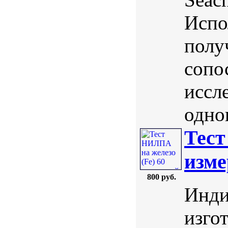
Испо
полу
сопо
иссл
однов
Тест
изме
800 руб.
Инди
изго