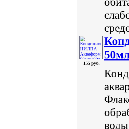
обит
слаб
среде
Кон
50мл
155 руб.
Конд
аква
Флак
обра
воды