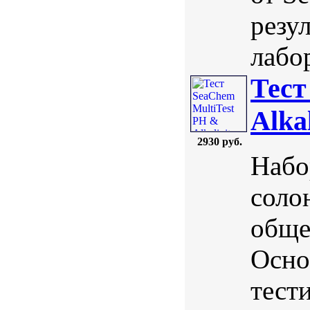
резу
лабо
Тест
Alkal
2930 руб.
Набо
соло
обще
Осно
тест