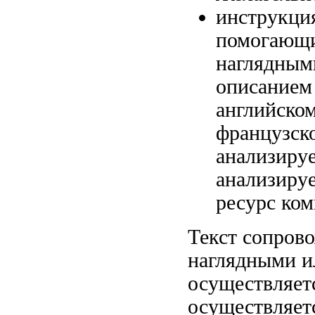
инструкци
помогающ
наглядным
описание
английско
французск
анализиру
анализиру
ресурс ком
Текст сопров
наглядными 
осуществляет
осуществляет