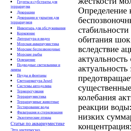
жесткости
мо
Грунты и субстраты для
террариума
Определение 
Декорации
Декорации и укрытия для
беспозвоночн
террариумов
стабильности
Инвентарь для обслуживания
Кормление
обитания
шок
Литература и видео
Морская аквариумистика
вследствие а
Морские беспозвоночные
Морские рыбы
актуальность
Освещение
Подводные светильники и
актуальность
лампы
Пруды и фонтаны
предотвращае
Светоарматура Juwel
существенны
Системы автодолива
Терморегуляция
колебания ак
Террариумистика
Террариумные животные
реакции воды
Тестирование воды
Фильтрация и стерилизация
низких
сумма
Экзотические птицы
Статьи по аквариумистике
концентрация
Это интересно...