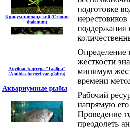
подготовке в
нерестовиков
Кринум таиландский (Crinum
thaianum)
поддержания 
количественн
Определение 
жесткости
зна
Анубиас Бартера "Глабра"
минимум
жест
(Anubias barteri var. glabra)
времени
метод
Аквариумные рыбы
Рабочий ресу
напрямую
его
Проведение т
преодолеть
ан