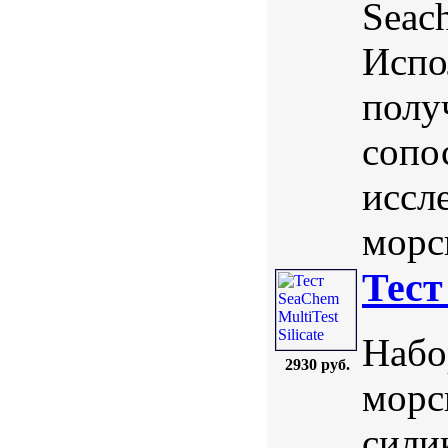
Seac
Испо
полу
сопо
иссл
морс
Тест
Набо
2930 руб.
морс
сили