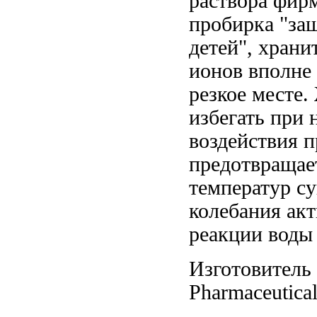
раствора фир
пробирка
"за
детей", храни
ионов вполне
резкое
месте.
избегать при
воздействия
п
предотвращае
температур
су
колебания ак
реакции воды
Изготовитель
Pharmaceutica