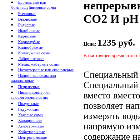
непрерывн
Броняковые или
бокочешуйниковые сомы
Бычковые
СО2 И рH
Вьюновые
Гудиевые
Иглобрюхие
Карповые
1235 руб.
Карпозубые
Цена:
Клинобрюхие
Кольчужные сомы
В настоящее время этого 
Лабиринтовые
Мешкожаберные сомы
Нотоптеровые или спиноперые
Специальный 
Панцирные сомы или
каллихтовые
Специальный 
Пецилиевые
Пимелодовые или
вместо
вместо
плоскоголовые сомы
позволяет на
Полурылые
Радужницы
измерять
воды
Хаковые сомы
Харациновые
напрямую изм
Хелостомовые
Хоботнорылые
содержание
н
Центропомовые