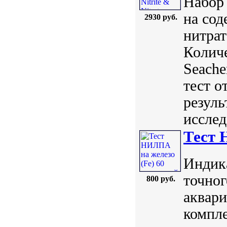
Набор 
на сод
2930 руб.
нитрат
Количе
Seach
тест о
резуль
исслед
Тест 
Индик
точног
800 руб.
аквари
компл