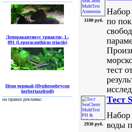
Набор 
по пок
3100 руб.
свобод
Лепоракантикус триактис, L-
параме
091 (Leporacanthicus triactis)
Произ
морско
тест о
резуль
Неон черный (Hyphessobrycon
исслед
herbertaxelrodi)
Тест 
на правах рекламы:
Набор 
воды 
2930 руб.