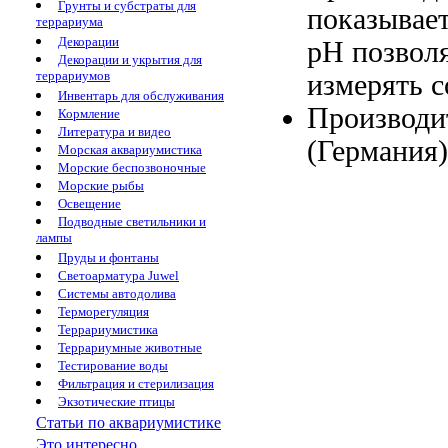
Грунты и субстраты для
показывае
террариума
Декорации
pH
позвол
Декорации и укрытия для
террариумов
измерять 
Инвентарь для обслуживания
Производи
Кормление
Литература и видео
(Германия
Морская аквариумистика
Морские беспозвоночные
Морские рыбы
Освещение
Подводные светильники и
лампы
Пруды и фонтаны
Светоарматура Juwel
Системы автодолива
Терморегуляция
Террариумистика
Террариумные животные
Тестирование воды
Фильтрация и стерилизация
Экзотические птицы
Статьи по аквариумистике
Это интересно...