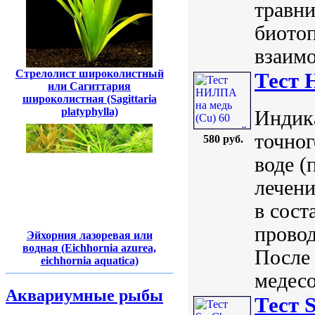
травни
биото
взаимо
Стрелолист широколистный
Тест 
или Сагиттария
широколистная (Sagittaria
platyphylla)
Индик
точног
580 руб.
воде (
лечени
в сост
провод
Эйхорния лазоревая или
водная (Eichhornia azurea,
После 
eichhornia aquatica)
медесо
Аквариумные рыбы
Тест 