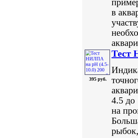
пример
в аква
участв
необхо
аквари
Тест 
Индик
точног
395 руб.
аквари
4.5 до
на про
Больш
рыбок,