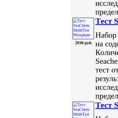
исслед
предел
Тест 
Набор 
на сод
2930 руб.
Количе
Seach
тест о
резуль
исслед
предел
Тест S