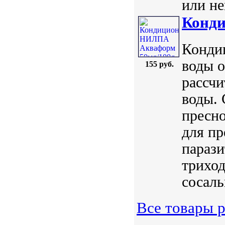
или не
Конд
Конди
воды о
155 руб.
рассчи
воды. 
пресно
для п
парази
триход
сосаль
Все товары р