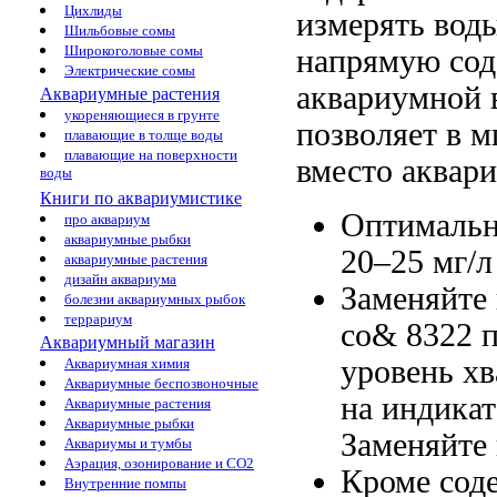
Цихлиды
измерять
воды
Шильбовые сомы
Широкоголовые сомы
напрямую
сод
Электрические сомы
аквариумной 
Аквариумные растения
укореняющиеся в грунте
позволяет
в м
плавающие в толще воды
плавающие на поверхности
вместо аквар
воды
Книги по аквариумистике
Оптимальн
про аквариум
аквариумные рыбки
20–25 мг/
аквариумные растения
дизайн аквариума
Заменяйте
болезни аквариумных рыбок
террариум
co& 8322 
Аквариумный магазин
уровень
хв
Аквариумная химия
Аквариумные беспозвоночные
на
индикат
Аквариумные растения
Аквариумные рыбки
Заменяйте
Аквариумы и тумбы
Аэрация, озонирование и CO2
Кроме сод
Внутренние помпы