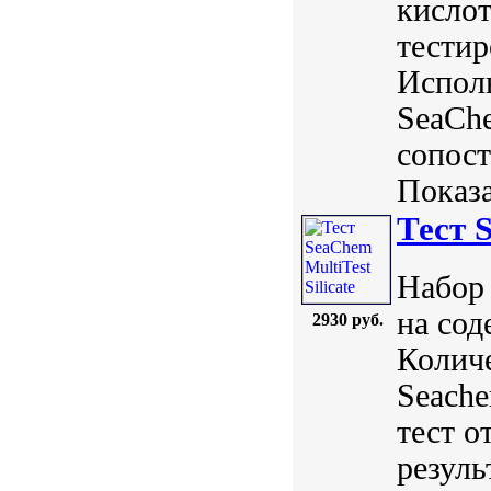
кислот
тести
Исполь
SeaChe
сопос
Показа
Тест S
Набор 
на сод
2930 руб.
Количе
Seach
тест о
резуль