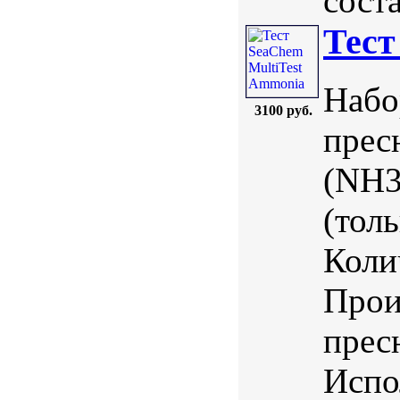
соста
Тест
Набо
3100 руб.
прес
(NH3
(тол
Коли
Прои
прес
Испо