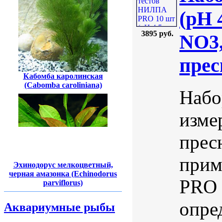
(pH 
3895 руб.
NO3,
пре
Кабомба каролинская
(Cabomba caroliniana)
Набо
изме
прес
прим
Эхинодорус мелкоцветный,
черная амазонка (Echinodorus
PRO 
parviflorus)
опре
Аквариумные рыбы