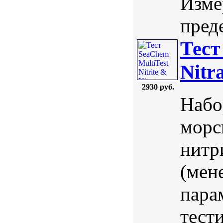
Изме
преде
Тест
Nitr
2930 руб.
Набо
морс
нитри
(мен
пара
тест