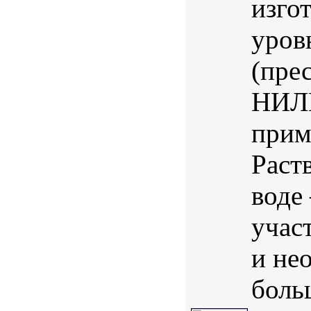
изго
уров
(пре
НИЛП
прим
Раст
воде
учас
и не
боль