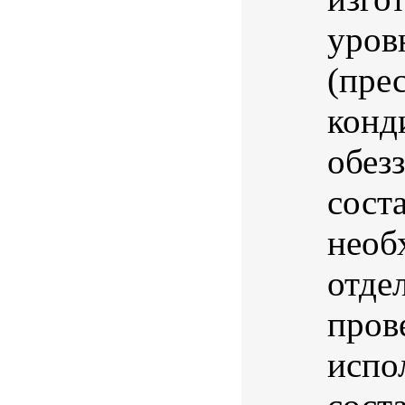
уров
(пре
конд
обез
сост
необ
отде
пров
испо