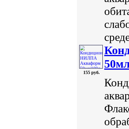
обит
слаб
среде
Кон
50мл
155 руб.
Конд
аква
Флак
обра