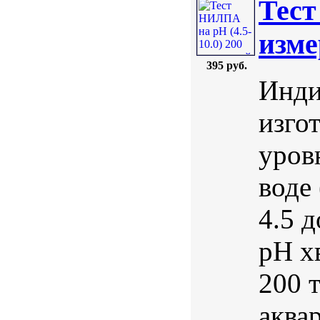
Тест
изме
395 руб.
Инди
изго
уров
воде 
4.5 
pH х
200 
аква