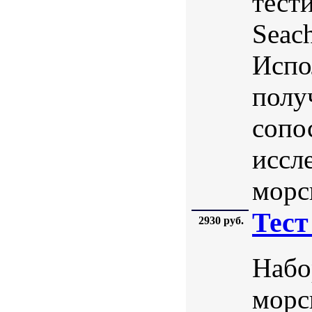
тест
Seac
Испо
полу
сопо
иссл
морс
Тест
2930 руб.
Набо
морс