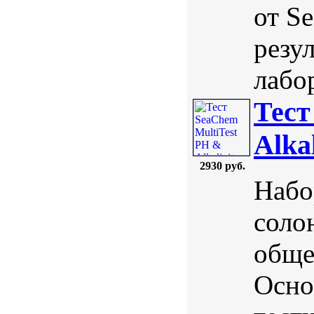
от S
резу
лабо
Тест
Alkal
2930 руб.
Набо
соло
обще
Осно