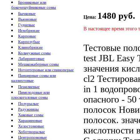
Броняковые или
бокочешуйниковые сомы
1480 руб.
Бычковые
Цена:
Вьюновые
Гудиевые
В настоящее время этого 
Иглобрюхие
Карповые
Карпозубые
Тестовые пол
Клинобрюхие
Кольчужные сомы
test
JBL Easy
Лабиринтовые
Мешкожаберные сомы
значения кис
Нотоптеровые или спиноперые
Панцирные сомы или
cl2 Тестирова
каллихтовые
in 1
водопров
Пецилиевые
Пимелодовые или
опасного
- 50
плоскоголовые сомы
Полурылые
полосок Нови
Радужницы
Хаковые сомы
полосок.
знач
Харациновые
Хелостомовые
кислотности 
Хоботнорылые
Центропомовые