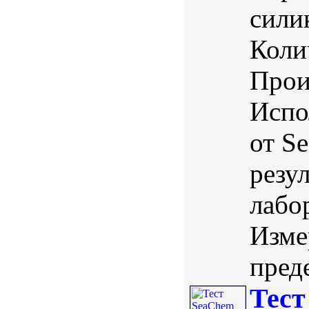
сили
Коли
Прои
Испо
от S
резу
лабо
Изме
преде
Тест