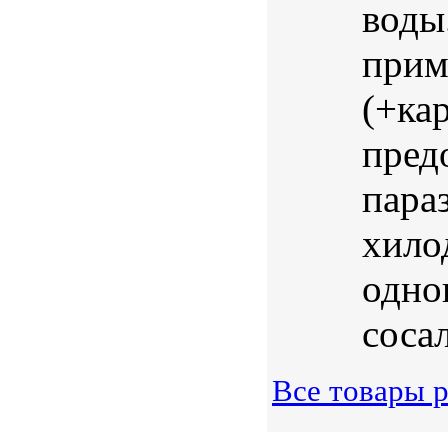
воды
прим
(+ка
пред
пара
хило
одно
соса
Все товары р