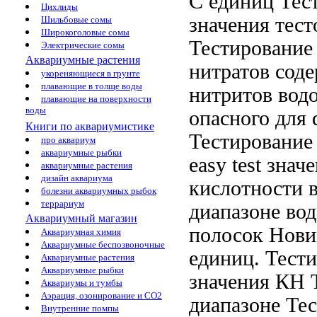
С
единиц Тес
Цихлиды
значения
тест
Шильбовые сомы
Широкоголовые сомы
Тестирование
Электрические сомы
Аквариумные растения
нитратов
соде
укореняющиеся в грунте
плавающие в толще воды
нитритов
водо
плавающие на поверхности
воды
опасного для
Книги по аквариумистике
Тестирование
про аквариум
аквариумные рыбки
easy test
значе
аквариумные растения
дизайн аквариума
кислотности
в
болезни аквариумных рыбок
террариум
диапазоне
вод
Аквариумный магазин
полосок Нови
Аквариумная химия
Аквариумные беспозвоночные
единиц. Тест
Аквариумные растения
Аквариумные рыбки
значения КН
Аквариумы и тумбы
Аэрация, озонирование и CO2
диапазоне
Тес
Внутренние помпы