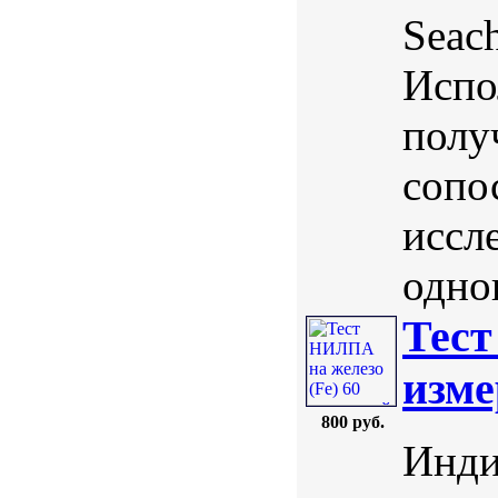
Seac
Испо
полу
сопо
иссл
однов
Тест
изме
800 руб.
Инди