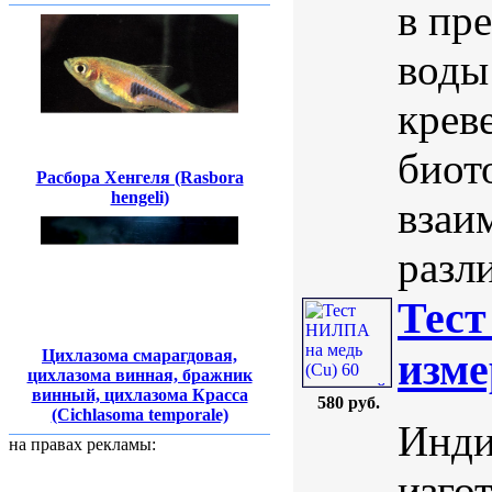
в пр
воды
крев
биот
Расбора Хенгеля (Rasbora
hengeli)
взаи
разли
Тест
изме
Цихлазома смарагдовая,
цихлазома винная, бражник
винный, цихлазома Красса
580 руб.
(Cichlasoma temporale)
Инди
на правах рекламы:
изго