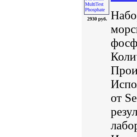
Набо
2930 руб.
морс
фосф
Коли
Прои
Испо
от S
резу
лабо