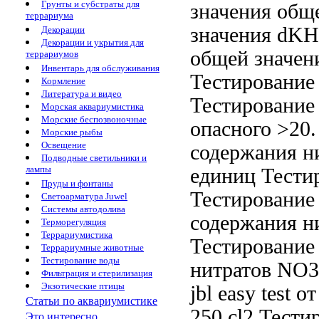
Грунты и субстраты для
значения общ
террариума
значения
dKH.
Декорации
Декорации и укрытия для
общей
значен
террариумов
Инвентарь для обслуживания
Тестирование
Кормление
Литература и видео
Тестирование
Морская аквариумистика
Морские беспозвоночные
опасного
>20.
Морские рыбы
Освещение
содержания н
Подводные светильники и
лампы
единиц Тести
Пруды и фонтаны
Тестирование
Светоарматура Juwel
Системы автодолива
содержания н
Терморегуляция
Террариумистика
Тестирование
Террариумные животные
Тестирование воды
нитратов NO
Фильтрация и стерилизация
Экзотические птицы
jbl easy test
от
Статьи по аквариумистике
250
cl2 Тести
Это интересно...