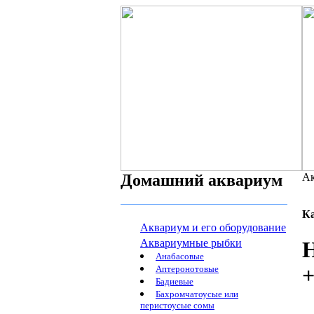
Домашний аквариум
Ак
К
Аквариум и его оборудование
Аквариумные рыбки
Анабасовые
+
Аптеронотовые
Бадиевые
Бахромчатоусые или
перистоусые сомы