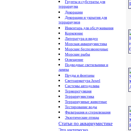
Грунты и субстраты для
террариума
Декорации
Декорации и укрытия для
террариумов
Инвентарь для обслуживания
Кормление
Литература и видео
Морская аквариумистика
Морские беспозвоночные
Морские рыбы
Освещение
Подводные светильники и
лампы
Пруды и фонтаны
Светоарматура Juwel
Системы автодолива
Терморегуляция
Террариумистика
Террариумные животные
Тестирование воды
Фильтрация и стерилизация
Экзотические птицы
Статьи по аквариумистике
Это интересно...