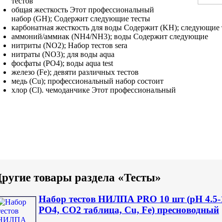
тестов
общая жесткость
Этот профессиональный
набор
(GH);
Содержит следующие тесты
карбонатная жесткость
для воды Содержит
(KH);
следующие 
аммоний/аммиак (NH4/NH3);
воды Содержит следующие
нитриты (NO2);
Набор тестов sera
нитраты (NO3);
для воды aqua
фосфаты (PO4);
воды aqua test
железо (Fe);
девяти различных тестов
медь (Cu);
профессиональный набор состоит
хлор (Cl).
чемоданчике Этот профессиональный
ругие товары раздела «Тесты»
Набор тестов НИЛПА PRO 10 шт (pH 4.5-
PO4, СО2 таблица, Cu, Fe) пресноводный