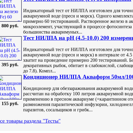
Индикаторный тест от НИЛПА изготовлен для точног
аквариумной воде (пресн и морск). Одного комплек
примерно 60 тестирований. Растворенное железо в 
800 руб.
микроэлемент, участвующий в процессе фотосинтеза 
большинства акваримуных...
Тест НИЛПА на pH (4.5-10.0) 200 измерен
Индикаторный тест от НИЛПА изготовлен для точног
аквариумной воде (пресн и морск) в интервале от 4
хватит на проведение примерно 200 тестирований. 
395 руб.
декоративных рыбок, обитает в слабокислой, слабоще
до 7.8). Компл...
Кондиционер НИЛПА Акваформ 50мл/10
Кондиционер для обеззараживания аквариумной воды
рассчитан на обработку 100 литров аквариумной вод
применению в пресном аквариуме (+карантинном от
155 руб.
размножения паразитической инфузории, хилодонел
паразитов, сосальщиков и грибк...
се товары раздела "Тесты"