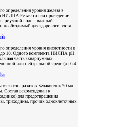
о определения уровня железа в
та НИЛПА Fe хватит на проведение
аквариумной воде – важный
и необходимый для здорового роста
ий
о определения уровня кислотности в
.5 до 10. Одного комплекта НИЛПА pH
Большая часть аквариумных
лочной или нейтральной среде (от 6.4
0л
 от эктопаразитов. Флакончик 50 мл
ы. Состав рекомендован к
саднике) для предотвращения
лы, триходины, прочих одноклеточных