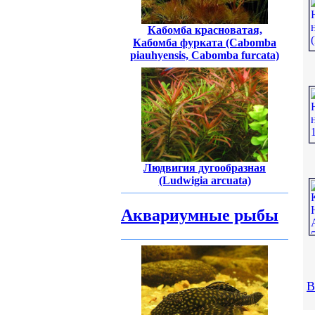
Кабомба красноватая,
Кабомба фурката (Cabomba
piauhyensis, Cabomba furcata)
Людвигия дугообразная
(Ludwigia arcuata)
Аквариумные рыбы
В