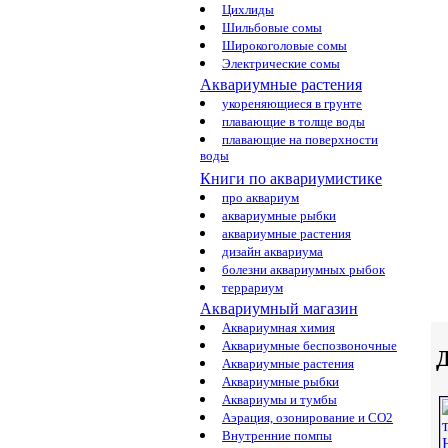
Цихлиды
Шильбовые сомы
Широкоголовые сомы
Электрические сомы
Аквариумные растения
укореняющиеся в грунте
плавающие в толще воды
плавающие на поверхности
воды
Книги по аквариумистике
про аквариум
аквариумные рыбки
аквариумные растения
дизайн аквариума
болезни аквариумных рыбок
террариум
Аквариумный магазин
Аквариумная химия
Аквариумные беспозвоночные
Д
Аквариумные растения
Аквариумные рыбки
Аквариумы и тумбы
Аэрация, озонирование и CO2
Внутренние помпы