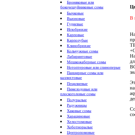
Броняковые или
Ц
бокочешуйниковые сомы
Бычковые
В 
Вьюновые
Гудиевые
Иглобрюхие
На
Карповые
пр
Карпозубые
T
Клинобрюхие
+C
Кольчужные сомы
На
Лабиринтовые
д
Мешкожаберные сомы
B
Нотоптеровые или спиноперые
зн
Панцирные сомы или
каллихтовые
Эт
Пецилиевые
на
Пимелодовые или
aq
плоскоголовые сомы
де
Полурылые
Радужницы
С
Хаковые сомы
со
Харациновые
Хелостомовые
Хоботнорылые
Центропомовые