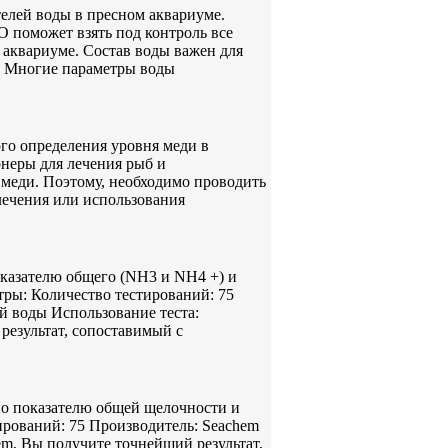
елей воды в пресном аквариуме.
 поможет взять под контроль все
аквариуме. Состав воды важен для
. Многие параметры воды
го определения уровня меди в
неры для лечения рыб и
 меди. Поэтому, необходимо проводить
лечения или использования
оказателю общего (NH3 и NH4 +) и
ры: Количество тестирований: 75
 воды Использование теста:
результат, сопоставимый с
по показателю общей щелочности и
ирований: 75 Производитель: Seachem
m, Вы получите точнейший результат,