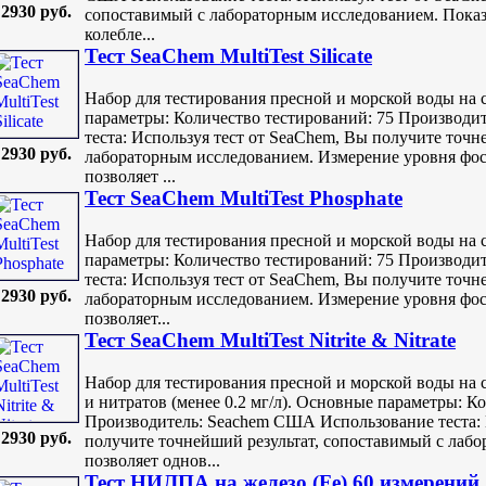
2930 руб.
сопоставимый с лабораторным исследованием. Показ
колебле...
Тест SeaChem MultiTest Silicate
Набор для тестирования пресной и морской воды на
параметры: Количество тестирований: 75 Производ
теста: Используя тест от SeaChem, Вы получите точн
2930 руб.
лабораторным исследованием. Измерение уровня фосфа
позволяет ...
Тест SeaChem MultiTest Phosphate
Набор для тестирования пресной и морской воды на
параметры: Количество тестирований: 75 Производ
теста: Используя тест от SeaChem, Вы получите точн
2930 руб.
лабораторным исследованием. Измерение уровня фосф
позволяет...
Тест SeaChem MultiTest Nitrite & Nitrate
Набор для тестирования пресной и морской воды на с
и нитратов (менее 0.2 мг/л). Основные параметры: К
Производитель: Seachem США Использование теста: 
2930 руб.
получите точнейший результат, сопоставимый с лабо
позволяет однов...
Тест НИЛПА на железо (Fe) 60 измерений