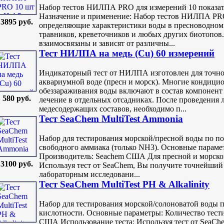
Набор тестов НИЛПА PRO для измерений 10 показат
Назначение и применение: Набор тестов НИЛПА PRO
3895 руб.
определяющие характеристики воды в пресноводном 
травников, креветочников и любых других биотопов
взаимосвязаны и зависят от различны...
Тест НИЛПА на медь (Cu) 60 измерений
Индикаторный тест от НИЛПА изготовлен для точно
аквариумной воде (пресн и морск). Многие кондицио
обеззараживания воды включают в состав компонент
580 руб.
лечение в отдельных отсадниках. После проведения 
медесодержащих составов, необходимо п...
Тест SeaChem MultiTest Ammonia
Набор для тестирования морской/пресной воды по п
свободного аммиака (только NH3). Основные парамет
Производитель: Seachem США Для пресной и морской
3100 руб.
Используя тест от SeaChem, Вы получите точнейший 
лабораторным исследовани...
Тест SeaChem MultiTest PH & Alkalinity
Набор для тестирования морской/солоноватой воды 
кислотности. Основные параметры: Количество тест
США Использование теста: Используя тест от SeaChe