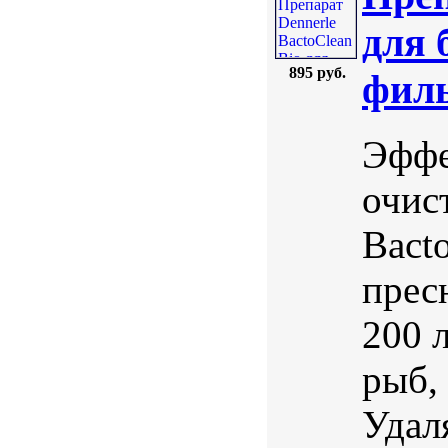
для 
895 руб.
филь
Эффе
очис
Bact
прес
200 
рыб,
Удал