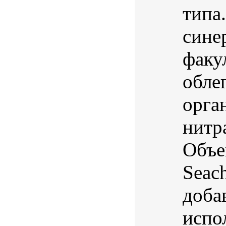
типа
сине
факу
обле
орга
нитр
Объе
Seac
доба
испол