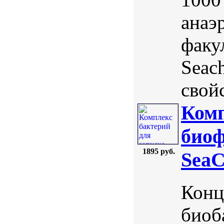
анаэ
факу
Seac
свойс
Комп
биоф
1895 руб.
SeaC
Конц
биоб