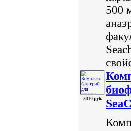
500 
анаэ
факу
Seac
свойс
Комп
биоф
3410 руб.
SeaC
Комп