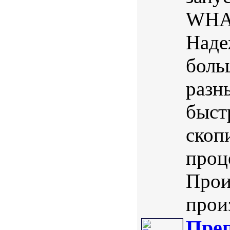
WHAL
Наде
боль
разн
быст
скоп
проц
Прои
произ
Преп