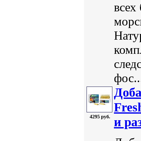
всех
морс
Нату
комп
след
фос..
Доба
Fres
4295 руб.
и ра