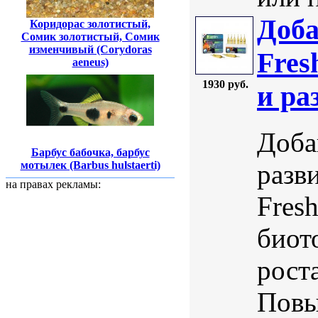
Доба
Коридорас золотистый,
Сомик золотистый, Сомик
изменчивый (Corydoras
Fres
aeneus)
1930 руб.
и ра
Доба
Барбус бабочка, барбус
разв
мотылек (Barbus hulstaerti)
на правах рекламы:
Fres
биот
рост
Повы