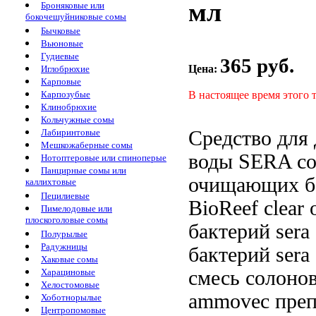
мл
Броняковые или
бокочешуйниковые сомы
Бычковые
Вьюновые
Гудиевые
365 руб.
Цена:
Иглобрюхие
Карповые
В настоящее время этого 
Карпозубые
Клинобрюхие
Кольчужные сомы
Средство для
Лабиринтовые
Мешкожаберные сомы
воды SERA
с
Нотоптеровые или спиноперые
Панцирные сомы или
очищающих б
каллихтовые
Пецилиевые
BioReef clear
Пимелодовые или
плоскоголовые сомы
бактерий sera
Полурылые
Радужницы
бактерий ser
Хаковые сомы
смесь солон
Харациновые
Хелостомовые
ammovec преп
Хоботнорылые
Центропомовые