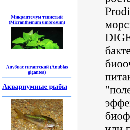
Prodi
Микрантемум тенистый
морс
(Micranthemum umbrosum)
DIGE
бакт
биоо
Анубиас гигантский (Anubias
gigantea)
пита
Аквариумные рыбы
"пол
эффе
биоф
или п