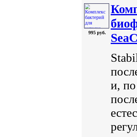
Комп
биоф
995 руб.
SeaC
Stab
посл
и, п
посл
есте
регу