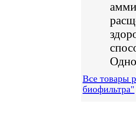
амми
расщ
здор
спос
Одно
Все товары р
биофильтра"