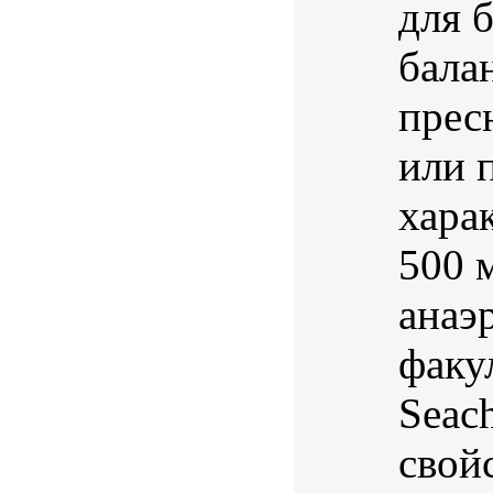
для 
бала
прес
или 
хара
500 
анаэ
факу
Seac
свойс