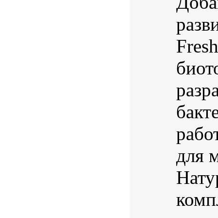
Доба
разв
Fres
биот
разр
бакт
рабо
для 
Нату
комп