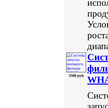
испо
прод
Усло
роста
диап
Сист
филь
3500 руб.
WHA
Сист
запу