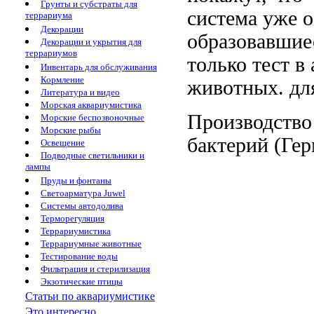
Грунты и субстраты для
система
уже о
террариума
Декорации
образовавшие
Декорации и укрытия для
террариумов
только тест
в 
Инвентарь для обслуживания
Кормление
животных.
дл
Литература и видео
Морская аквариумистика
Производство
Морские беспозвоночные
Морские рыбы
бактерий
(Гер
Освещение
Подводные светильники и
лампы
Пруды и фонтаны
Светоарматура Juwel
Системы автодолива
Терморегуляция
Террариумистика
Террариумные животные
Тестирование воды
Фильтрация и стерилизация
Экзотические птицы
Статьи по аквариумистике
Это интересно...