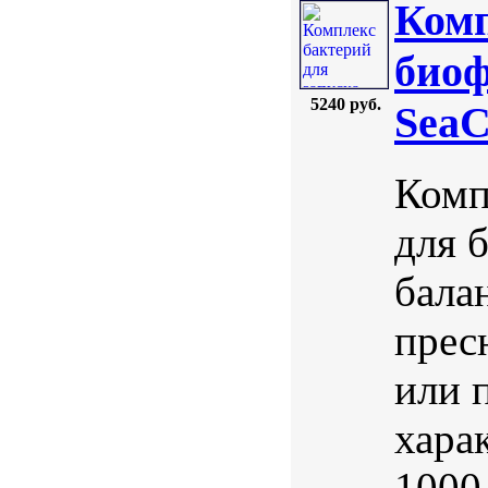
Комп
биоф
5240 руб.
SeaC
Комп
для 
бала
прес
или 
хара
1000