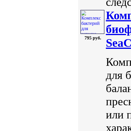
след
Комп
биоф
795 руб.
SeaC
Комп
для 
бала
прес
или 
хара