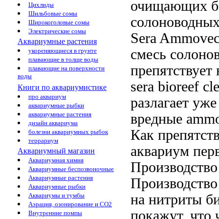
очищающих б
Цихлиды
Шильбовые сомы
солоноводны
Широкоголовые сомы
Электрические сомы
Sera Ammove
Аквариумные растения
смесь солоно
укореняющиеся в грунте
плавающие в толще воды
препятствует
плавающие на поверхности
воды
sera bioreef cl
Книги по аквариумистике
про аквариум
разлагает уж
аквариумные рыбки
аквариумные растения
вредные
ammo
дизайн аквариума
Как
препятст
болезни аквариумных рыбок
террариум
аквариум пер
Аквариумный магазин
Аквариумная химия
Производство
Аквариумные беспозвоночные
Аквариумные растения
Производство 
Аквариумные рыбки
на нитриты
б
Аквариумы и тумбы
Аэрация, озонирование и CO2
покажут, что
Внутренние помпы