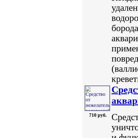
удален
водоро
борода
аквар
приме
повред
(валли
кревет
Средс
аквар
Средст
710 руб.
уничто
и функ