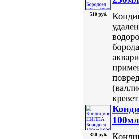
Конди
510 руб.
удален
водоро
борода
аквар
приме
повред
(валли
кревет
Конд
100мл
Конди
350 руб.