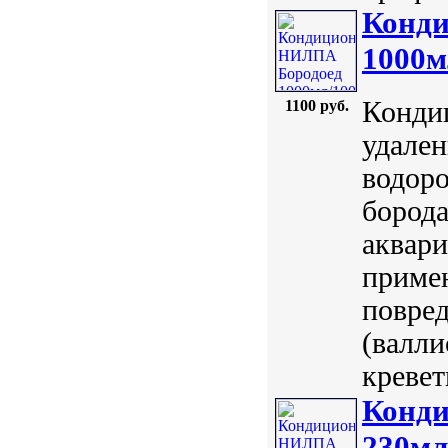
Конд
1000м
Конди
1100 руб.
удален
водоро
борода
аквар
приме
повред
(валли
кревет
Конд
230мл