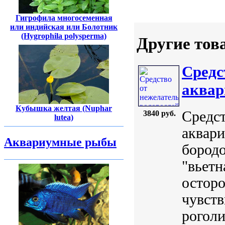
Гигрофила многосеменная
или индийская или Болотник
(Hygrophila polysperma)
Другие тов
Средс
аквар
Кубышка желтая (Nuphar
Средс
3840 руб.
lutea)
аквари
Аквариумные рыбы
бородо
"вьетн
остор
чувств
роголи