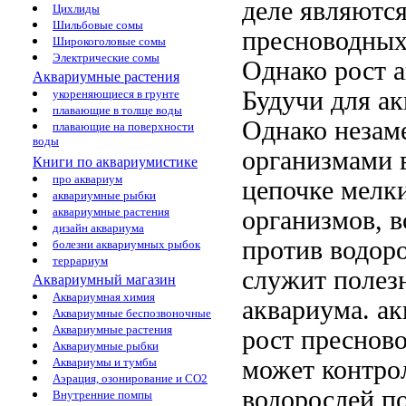
деле являютс
Цихлиды
Шильбовые сомы
пресноводны
Широкоголовые сомы
Электрические сомы
Однако рост
а
Аквариумные растения
Будучи
для а
укореняющиеся в грунте
плавающие в толще воды
Однако
незам
плавающие на поверхности
воды
организмами
Книги по аквариумистике
про аквариум
цепочке мелк
аквариумные рыбки
аквариумные растения
организмов, 
дизайн аквариума
против водоро
болезни аквариумных рыбок
террариум
служит
полез
Аквариумный магазин
Аквариумная химия
аквариума.
ак
Аквариумные беспозвоночные
Аквариумные растения
рост
преснов
Аквариумные рыбки
может
контро
Аквариумы и тумбы
Аэрация, озонирование и CO2
водорослей
по
Внутренние помпы