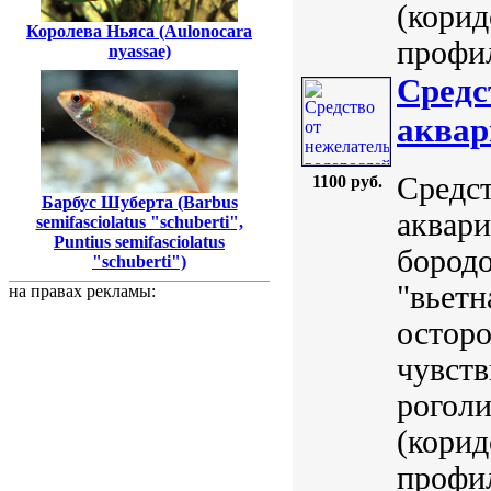
(корид
Королева Ньяса (Aulonocara
профил
nyassae)
Средс
аквар
Средс
1100 руб.
Барбус Шуберта (Barbus
аквари
semifasciolatus "schuberti",
Puntius semifasciolatus
бородо
"schuberti")
"вьетн
на правах рекламы:
остор
чувств
роголи
(корид
профил