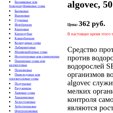
algovec, 5
Броняковые или
бокочешуйниковые сомы
Бычковые
Вьюновые
Гудиевые
362 руб.
Цена:
Иглобрюхие
Карповые
В настоящее время этого 
Карпозубые
Клинобрюхие
Кольчужные сомы
Средство про
Лабиринтовые
Мешкожаберные сомы
против водор
Нотоптеровые или спиноперые
Панцирные сомы или
водорослей 
каллихтовые
Пецилиевые
организмов в
Пимелодовые или
плоскоголовые сомы
algovec служ
Полурылые
Радужницы
мелких орган
Хаковые сомы
контроля
само
Харациновые
Хелостомовые
являются
рост
Хоботнорылые
Центропомовые