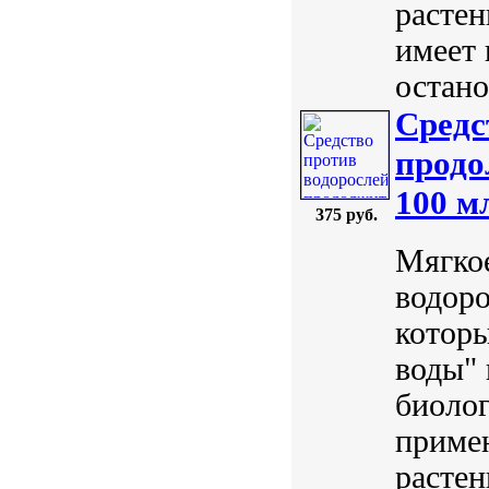
растен
имеет 
остано
Средс
продо
100 м
375 руб.
Мягкое
водор
которы
воды" 
биоло
примен
растен