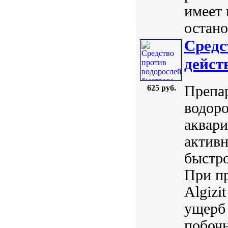
имеет 
остано
Средс
действ
Препар
625 руб.
водоро
аквари
активн
быстро
При пр
Algizi
ущерб 
побочн