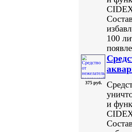
CIDEX 
Состав
избавл
100 ли
появле
Средс
аквар
Средст
375 руб.
уничто
и функ
CIDEX
Состав