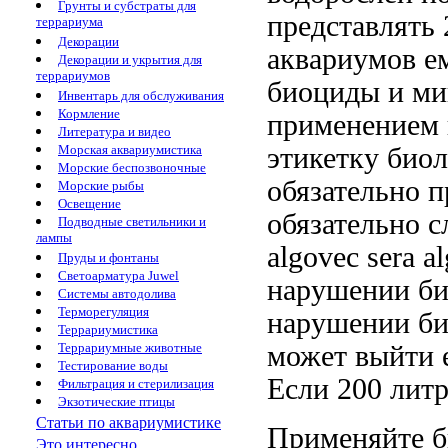
Грунты и субстраты для
представлять
террариума
Декорации
аквариумов е
Декорации и укрытия для
террариумов
биоциды
и ми
Инвентарь для обслуживания
Кормление
применением
Литература и видео
этикетку
биол
Морская аквариумистика
Морские беспозвоночные
обязательно п
Морские рыбы
Освещение
обязательно
с
Подводные светильники и
лампы
algovec
sera a
Пруды и фонтаны
Светоарматура Juwel
нарушении би
Системы автодолива
Терморегуляция
нарушении би
Террариумистика
может выйти
Террариумные животные
Тестирование воды
Если
200 лит
Фильтрация и стерилизация
Экзотические птицы
Статьи по аквариумистике
Применяйте 
Это интересно...