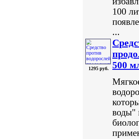
избавл
100 ли
появле
...
Средс
продо
500 м
1295 руб.
Мягкое
водор
которы
воды" 
биоло
примен