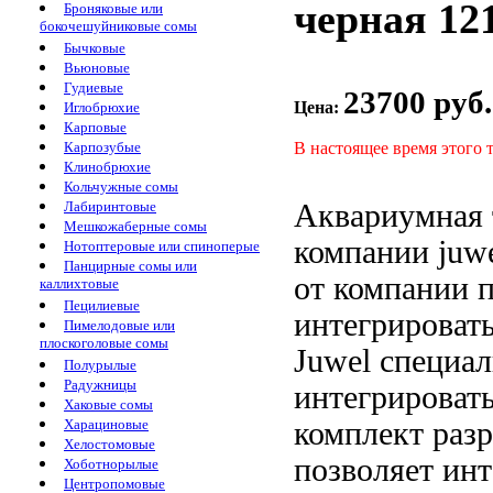
черная 12
Броняковые или
бокочешуйниковые сомы
Бычковые
Вьюновые
Гудиевые
23700 руб.
Цена:
Иглобрюхие
Карповые
В настоящее время этого 
Карпозубые
Клинобрюхие
Кольчужные сомы
Аквариумная 
Лабиринтовые
Мешкожаберные сомы
компании juw
Нотоптеровые или спиноперые
Панцирные сомы или
от компании
каллихтовые
Пецилиевые
интегрироват
Пимелодовые или
плоскоголовые сомы
Juwel специа
Полурылые
Радужницы
интегрироват
Хаковые сомы
комплект
разр
Харациновые
Хелостомовые
позволяет инт
Хоботнорылые
Центропомовые