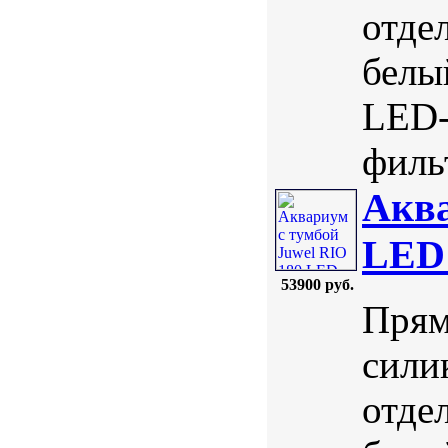
отде
белы
LED-
фильт
Аква
LED
53900 руб.
Прям
сили
отде