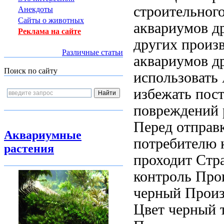
строительног
Анекдоты
Сайты о животных
аквариумов д
Реклама на сайте
других произ
Различные статьи
аквариумов д
Поиск по сайту
использовать
избежать
пост
повреждений
Перед отправ
Аквариумные
потребителю
растения
проходит
Стр
контроль
Прои
черный Произ
Цвет черный
т