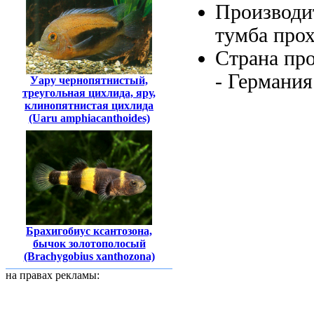
Производи
тумба про
Страна пр
- Германи
Уару чернопятнистый,
треугольная цихлида, яру,
клинопятнистая цихлида
(Uaru amphiacanthoides)
Брахигобиус ксантозона,
бычок золотополосый
(Brachygobius xanthozona)
на правах рекламы: