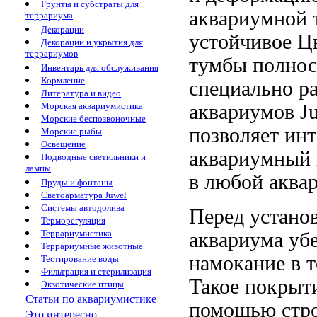
Грунты и субстраты для
аквариумной
террариума
Декорации
устойчивое
Цв
Декорации и укрытия для
террариумов
тумбы полно
Инвентарь для обслуживания
Кормление
специально р
Литература и видео
аквариумов
Ju
Морская аквариумистика
Морские беспозвоночные
позволяет ин
Морские рыбы
Освещение
аквариумный
Подводные светильники и
лампы
в любой
аква
Пруды и фонтаны
Светоарматура Juwel
Системы автодолива
Перед устано
Терморегуляция
Террариумистика
аквариума уб
Террариумные животные
намокание
в 
Тестирование воды
Фильтрация и стерилизация
Такое покрыт
Экзотические птицы
Статьи по аквариумистике
помощью стро
Это интересно...