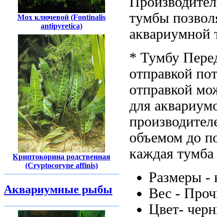
Производител
тумбы позвол
Мох ключевой (Fontinalis
antipyretica)
аквариумной
* Тумбу
Пере
отправкой по
отправкой
мож
для аквариум
производител
объемом до
п
каждая тумба
Криптокорина родственная
(Cryptocoryne affinis)
Размеры -
Аквариумные рыбы
Вес -
Проч
Цвет- чер