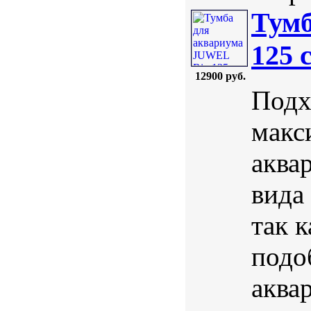
Тумб
125 
12900 руб.
Подх
макс
аква
вида
так 
подо
аква