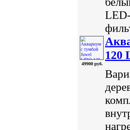
белы
LED-
фильт
Аква
120 
49900 руб.
Вари
дерев
комп
внут
нагре