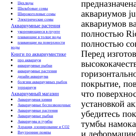
предназначен
Цихлиды
Шильбовые сомы
аквариумов j
Широкоголовые сомы
Электрические сомы
аквариумов
в
Аквариумные растения
полностью
Ri
укореняющиеся в грунте
плавающие в толще воды
полностью со
плавающие на поверхности
воды
Перед
изготов
Книги по аквариумистике
про аквариум
высококачест
аквариумные рыбки
аквариумные растения
горизонтальн
дизайн аквариума
покрытие,
по
болезни аквариумных рыбок
террариум
что поверхно
Аквариумный магазин
Аквариумная химия
установкой а
Аквариумные беспозвоночные
Аквариумные растения
убедитесь
пок
Аквариумные рыбки
тумбы
намока
Аквариумы и тумбы
Аэрация, озонирование и CO2
и деформаци
Внутренние помпы