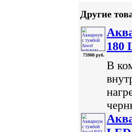
Другие тов
Аква
180
75900 руб.
В ко
внут
нагр
черны
Аква