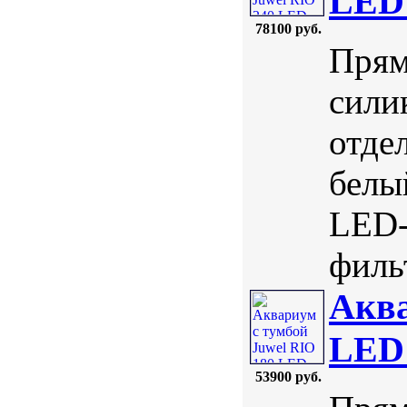
LED 
78100 руб.
Прям
сили
отде
белы
LED-
фильт
Аква
LED
53900 руб.