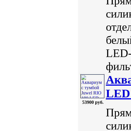
Прям
сили
отде
белы
LED-
фильт
Аква
LED 
53900 руб.
Прям
сили