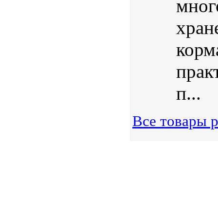
мног
хран
корма
прак
п...
Все товары 