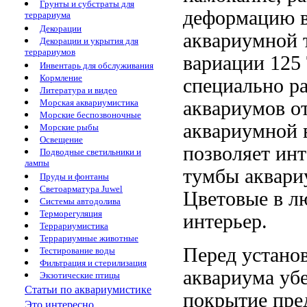
Грунты и субстраты для
деформацию
террариума
Декорации
аквариумной
Декорации и укрытия для
террариумов
вариации
125
Инвентарь для обслуживания
Кормление
специально р
Литература и видео
аквариумов
от
Морская аквариумистика
Морские беспозвоночные
аквариумной 
Морские рыбы
Освещение
позволяет ин
Подводные светильники и
лампы
тумбы
аквари
Пруды и фонтаны
Светоарматура Juwel
Цветовые
в л
Системы автодолива
Терморегуляция
интерьер.
Террариумистика
Террариумные животные
Перед устано
Тестирование воды
Фильтрация и стерилизация
аквариума уб
Экзотические птицы
Статьи по аквариумистике
покрытие пре
Это интересно...