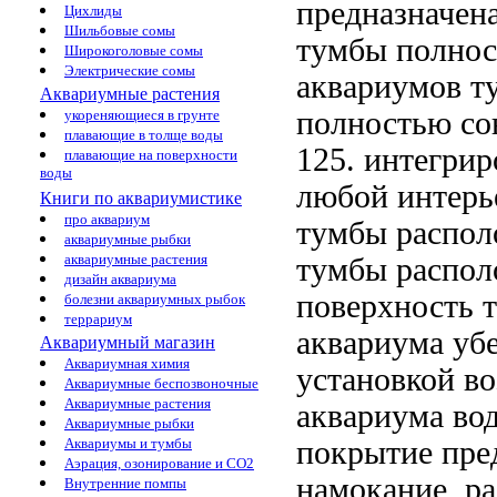
предназначен
Цихлиды
Шильбовые сомы
тумбы полно
Широкоголовые сомы
Электрические сомы
аквариумов
т
Аквариумные растения
полностью со
укореняющиеся в грунте
плавающие в толще воды
125.
интегрир
плавающие на поверхности
воды
любой интерь
Книги по аквариумистике
про аквариум
тумбы распол
аквариумные рыбки
аквариумные растения
тумбы распол
дизайн аквариума
поверхность 
болезни аквариумных рыбок
террариум
аквариума уб
Аквариумный магазин
Аквариумная химия
установкой
во
Аквариумные беспозвоночные
Аквариумные растения
аквариума
вод
Аквариумные рыбки
покрытие пре
Аквариумы и тумбы
Аэрация, озонирование и CO2
намокание, р
Внутренние помпы