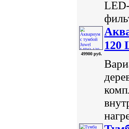
LED-
фильт
Аква
120 
49900 руб.
Вари
дерев
комп
внут
нагре
Тумб