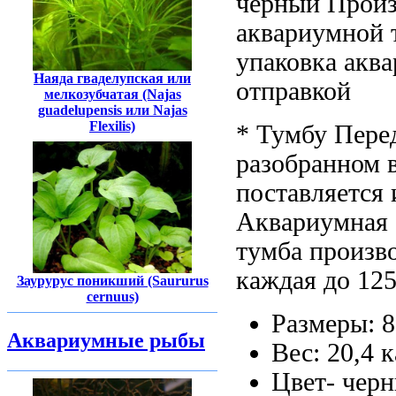
черный Произ
аквариумной
упаковка акв
Наяда гваделупская или
отправкой
мелкозубчатая (Najas
guadelupensis или Najas
Flexilis)
* Тумбу
Пере
разобранном 
поставляется
Аквариумная
тумба
произво
каждая
до 12
Заурурус поникший (Saururus
cernuus)
Размеры: 
Аквариумные рыбы
Вес: 20,4
к
Цвет- чер