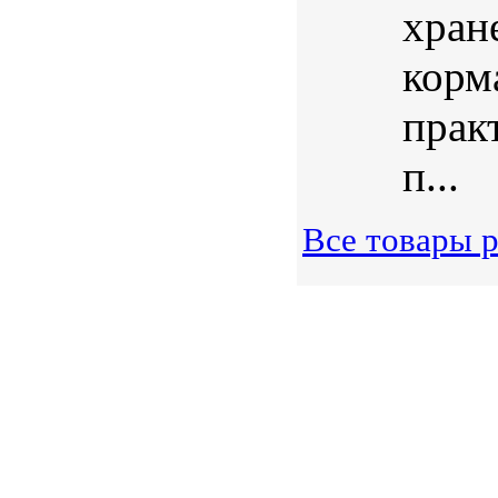
хран
корма
прак
п...
Все товары 