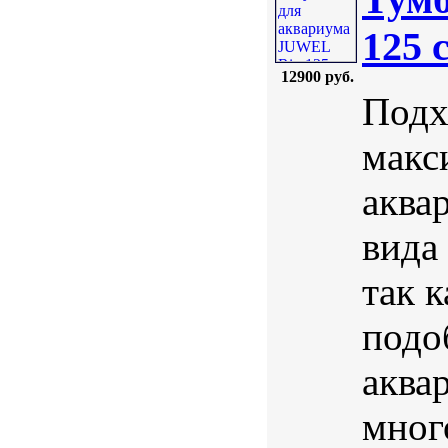
125 
12900 руб.
Подх
макс
аква
вида
так 
подо
аква
мног