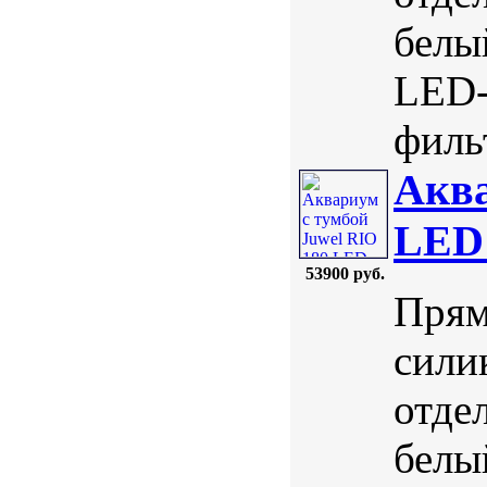
белы
LED-
фильт
Аква
LED
53900 руб.
Прям
сили
отде
белы