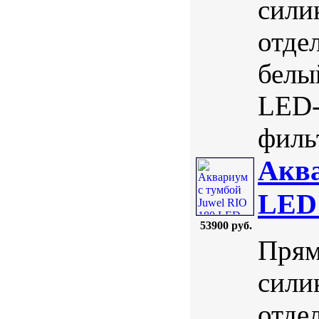
сили
отде
белы
LED-
фильт
Аква
LED 
53900 руб.
Прям
сили
отде