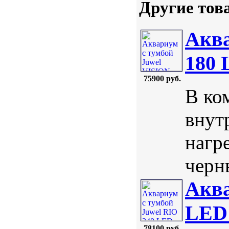
Другие тов
Аква
180
75900 руб.
В ко
внут
нагр
черны
Аква
LED 
78100 руб.