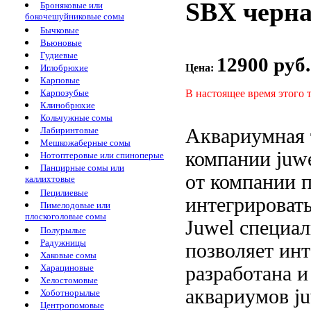
SBХ черна
Броняковые или
бокочешуйниковые сомы
Бычковые
Вьюновые
Гудиевые
12900 руб.
Цена:
Иглобрюхие
Карповые
В настоящее время этого 
Карпозубые
Клинобрюхие
Кольчужные сомы
Аквариумная 
Лабиринтовые
Мешкожаберные сомы
компании juw
Нотоптеровые или спиноперые
Панцирные сомы или
от компании
каллихтовые
Пецилиевые
интегрироват
Пимелодовые или
плоскоголовые сомы
Juwel специа
Полурылые
Радужницы
позволяет инт
Хаковые сомы
разработана 
Харациновые
Хелостомовые
аквариумов j
Хоботнорылые
Центропомовые