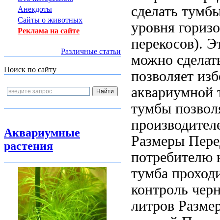
сделать
тумбы
Анекдоты
Сайты о животных
уровня
горизо
Реклама на сайте
перекосов). 
Различные статьи
можно сделат
Поиск по сайту
позволяет из
аквариумной 
тумбы позвол
производител
Аквариумные
Размеры
Пере
растения
потребителю
тумба проход
контроль
чер
литров Разме