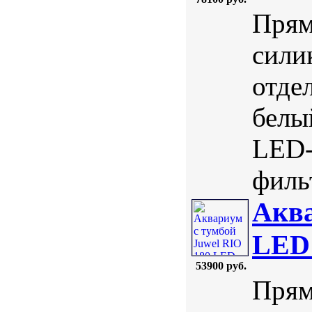
Прям
сили
отде
белы
LED-
фильт
Аква
LED
53900 руб.
Прям