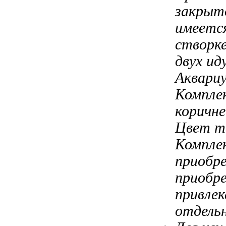
закрыт
имеетс
створк
двух и
Аквариу
Компле
коричн
Цвет т
Компле
приобр
приобр
привле
отдель