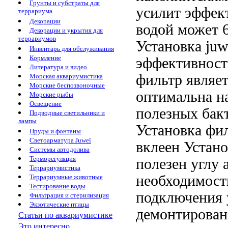
Грунты и субстраты для
усилит эффек
террариума
Декорации
водой может
6
Декорации и укрытия для
террариумов
Установка juw
Инвентарь для обслуживания
Кормление
эффективност
Литература и видео
фильтр являе
Морская аквариумистика
Морские беспозвоночные
оптимальна
н
Морские рыбы
Освещение
полезных бак
Подводные светильники и
лампы
Установка
фил
Пруды и фонтаны
Светоарматура Juwel
вклеен
Устано
Системы автодолива
Терморегуляция
полезен
углу 
Террариумистика
необходимос
Террариумные животные
Тестирование воды
подключения 
Фильтрация и стерилизация
Экзотические птицы
демонтирован
Статьи по аквариумистике
Это интересно...