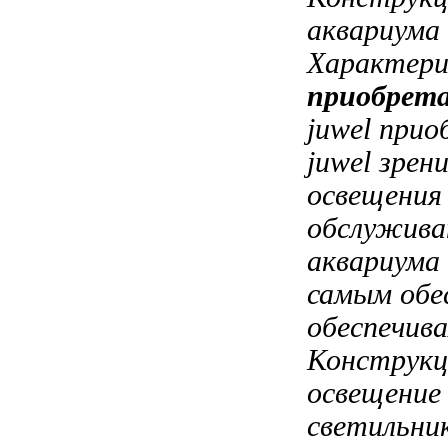
аквариума
Характер
приобрет
juwel при
juwel
зрен
освещения
обслужива
аквариума
самым обе
обеспечива
Конструкц
освещение
светильни