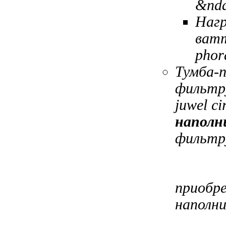
&nda
Нагр
ват
phor
Тумба-
фильтр
juwel ci
наполн
фильт
приобр
наполн