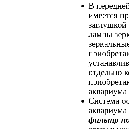
В передне
имеется
пр
заглушкой
лампы зер
зеркальные
приобрета
устанавлив
отдельно
к
приобрета
аквариума 
Система о
аквариума
фильтр по