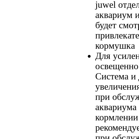
juwel
отдел
аквариум
будет смо
привлекат
кормушка
Для усиле
освещенно
Система
и 
увеличени
при обслу
аквариума
кормлени
рекоменд
при обслу