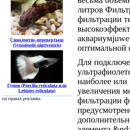
литров Фильт
фильтрации
т
высокоэффек
аквариумjuwel
Синодонтис-перевертыш
(Synodontis nigriventris)
оптимальной 
Для подключ
ультрафиолет
наиболее
или 
Гуппи (Poecilia reticulata или
увеличения
м
Lebistes reticulata)
фильтрации
ф
на правах рекламы:
предусмотрен
дополнительн
элемента &nda