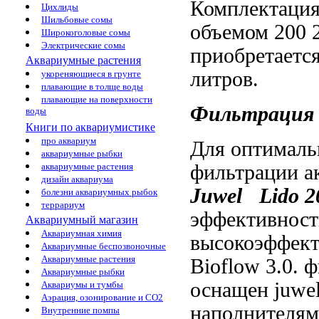
Комплектаци
Цихлиды
Шильбовые сомы
объемом 200
Широкоголовые сомы
Электрические сомы
приобретаетс
Аквариумные растения
литров.
укореняющиеся в грунте
плавающие в толще воды
плавающие на поверхности
Фильтрация
воды
Книги по аквариумистике
про аквариум
Для оптимал
аквариумные рыбки
фильтрации 
аквариумные растения
дизайн аквариума
Juwel
Lido 
болезни аквариумных рыбок
террариум
эффективност
Аквариумный магазин
Аквариумная химия
высокоэффек
Аквариумные беспозвоночные
Аквариумные растения
Bioflow 3.0.
ф
Аквариумные рыбки
оснащен
juwe
Аквариумы и тумбы
Аэрация, озонирование и CO2
наполнителя
Внутренние помпы