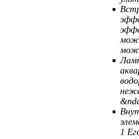
Вст
эфф
эфф
мож
мож
Лам
аква
водо
неж
&nd
Вну
эле
1
Ег