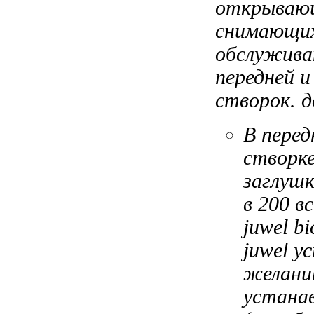
открываю
снимающи
обслужив
передней 
створок.
д
В пере
створк
заглуш
в
200 в
juwel bi
juwel
ус
желани
устана