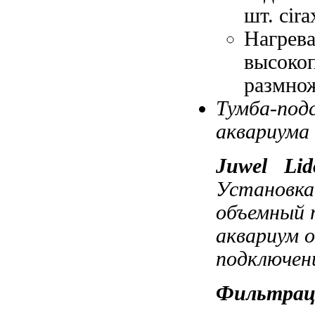
шт.
cir
Нагрев
высокоп
размно
Тумба-под
аквариума
Juwel
Lid
Установка 
объемный 
аквариум 
подключен
Фильтрац