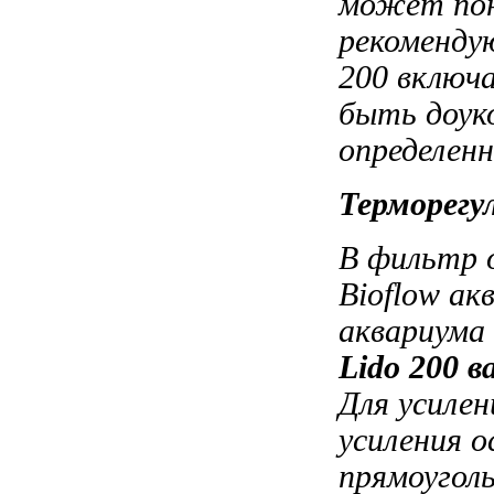
может пон
рекоменд
200 включ
быть доук
определен
Терморегу
В фильтр
Bioflow
ак
аквариума
Lido 200
в
Для усиле
усиления 
прямоугол