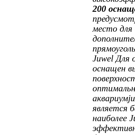
200
оснащ
предусмо
место для
дополните
прямоугол
Juwel
Для 
оснащен 
поверхнос
оптимальн
аквариумju
является
б
наиболее
J
эффектив