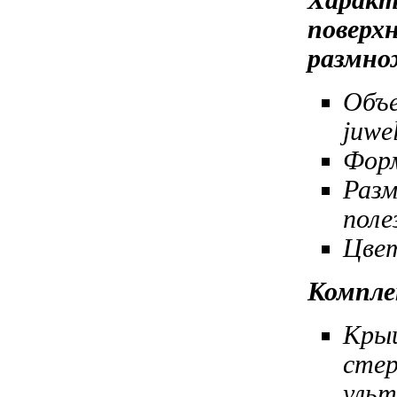
поверх
размно
Объ
juwe
Форм
Разм
поле
Цвет
Компл
Кры
сте
уль