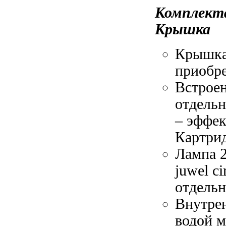
Комплект
Крышка
Крышк
приобре
Встрое
отдель
–
эффек
Картрид
Лампа 
juwel c
отдель
Внутре
водой 