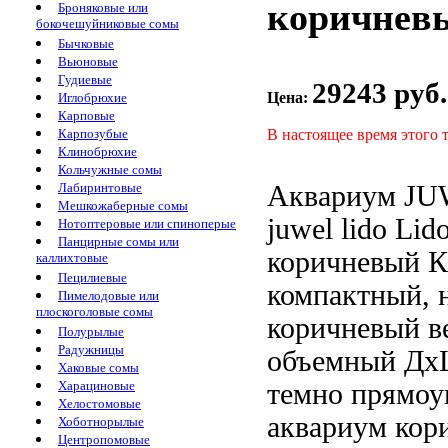
коричневы
Броняковые или
бокочешуйниковые сомы
Бычковые
Вьюновые
Гудиевые
29243 руб.
Цена:
Иглобрюхие
Карповые
В настоящее время этого 
Карпозубые
Клинобрюхие
Кольчужные сомы
Аквариум J
Лабиринтовые
Мешкожаберные сомы
juwel lido
Lido
Нотоптеровые или спиноперые
Панцирные сомы или
коричневый К
каллихтовые
Пецилиевые
компактный, 
Пимелодовые или
плоскоголовые сомы
коричневый
в
Полурылые
Радужницы
объемный
Дх
Хаковые сомы
темно
прямоу
Харациновые
Хелостомовые
аквариум
кор
Хоботнорылые
Центропомовые