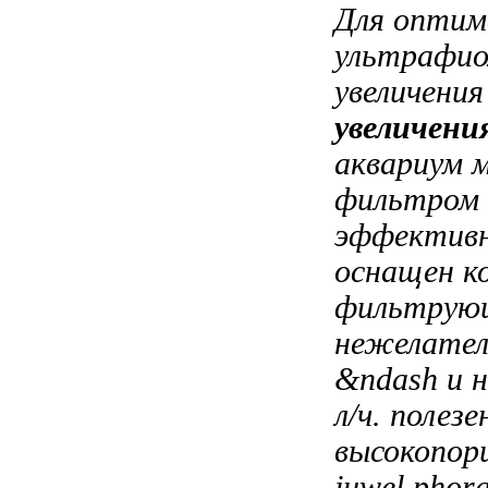
Для оптим
ультрафио
увеличени
увеличен
аквариум
фильтром
эффективн
оснащен
к
фильтрую
нежелате
&ndash
и 
л/ч.
полезе
высокопор
juwel phor