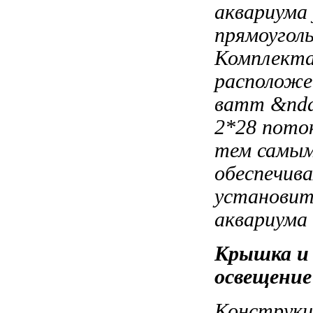
аквариума 
прямоугол
Комплекта
располож
ватт &nd
2*28
поток
тем самы
обеспечив
установи
аквариума
Крышка 
освещение
Конструк