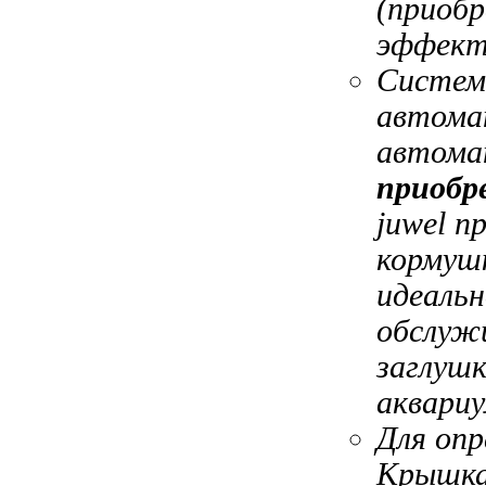
(приоб
эффект
Систем
автома
автома
приобр
juwel п
кормуш
идеаль
обслуж
заглуш
аквариу
Для оп
Крышк