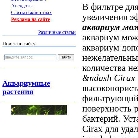
В фильтре
дл
Анекдоты
Сайты о животных
увеличения э
Реклама на сайте
аквариум мо
Различные статьи
аквариум мож
Поиск по сайту
аквариум
доп
нежелательны
количества н
&ndash
Cirax
Аквариумные
высокопорист
растения
фильтрующи
поверхность
р
бактерий. Ус
Cirax
для уда