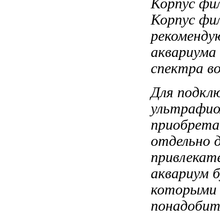
Корпус фи
Корпус фи
рекоменд
аквариума
спектра
во
Для подкл
ультрафио
приобрет
отдельно
д
привлекат
аквариум 
которыми 
понадобит