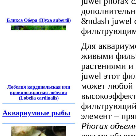
juwel phorax
дополнительн
&ndash juwel 
Бликса Обера (Blyxa aubertii)
фильтрующим
Для аквариу
живыми
филь
растениями и
juwel этот фи
может
любой 
Лобелия кардинальская или
кровяно-красная лобелия
высокоэффект
(Lobelia cardinalis)
фильтрующи
Аквариумные рыбы
элемент –
пря
Phorax
объем
весьма объем