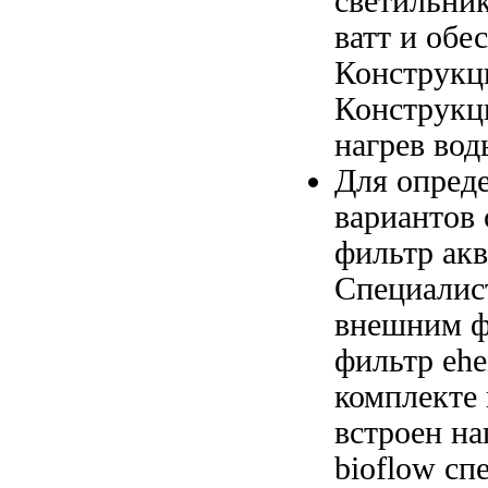
светильни
ватт и
обес
Конструкц
Конструкц
нагрев вод
Для опред
вариантов
фильтр
акв
Специалис
внешним ф
фильтр eh
комплекте
встроен на
bioflow
спе