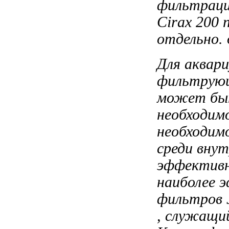
фильтрац
Cirax
200 
отдельно.
Для аквар
фильтрующ
может быт
необходи
необходим
среди вну
эффективн
наиболее 
фильтров
, служащ