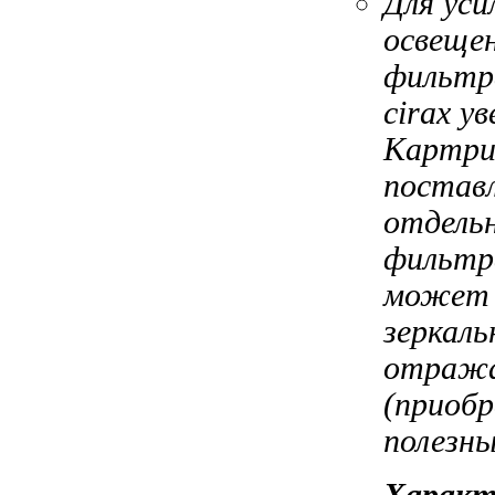
Для ус
освеще
фильтр
cirax
ув
Картри
постав
отдель
фильтр
может
зеркал
отража
(приоб
полезн
Характ