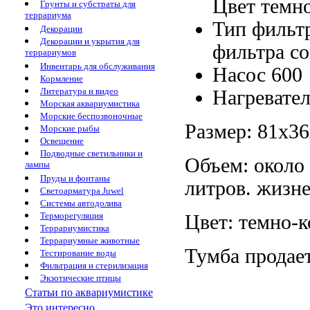
Цвет темн
Грунты и субстраты для
террариума
Тип фильт
Декорации
Декорации и укрытия для
фильтра c
террариумов
Инвентарь для обслуживания
Насос 600
Кормление
Литература и видео
Нагревате
Морская аквариумистика
Морские беспозвоночные
Размер: 81х3
Морские рыбы
Освещение
Подводные светильники и
Объем: около
лампы
Пруды и фонтаны
литров.
жизне
Светоарматура Juwel
Системы автодолива
Терморегуляция
Цвет: темно-
Террариумистика
Террариумные животные
Тумба продае
Тестирование воды
Фильтрация и стерилизация
Экзотические птицы
Статьи по аквариумистике
Это интересно...