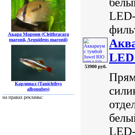
белы
LED-
фильт
Акара Марони (Cleithracara
Аква
maronii, Aequidens maronii)
LED
53900 руб.
Прям
Кардинал (Tanichthys
сили
albonubes)
на правах рекламы:
отде
белы
LED-