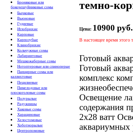
темно-кор
Броняковые или
бокочешуйниковые сомы
Бычковые
Вьюновые
Гудиевые
10900 руб.
Цена:
Иглобрюхие
Карповые
В настоящее время этого 
Карпозубые
Клинобрюхие
Кольчужные сомы
Готовый акв
Лабиринтовые
Мешкожаберные сомы
Готовый акв
Нотоптеровые или спиноперые
Панцирные сомы или
комплекс
комп
каллихтовые
Пецилиевые
жизнеобеспеч
Пимелодовые или
плоскоголовые сомы
Освещение л
Полурылые
Радужницы
содержания п
Хаковые сомы
2х28 ватт Ос
Харациновые
Хелостомовые
аквариумных
Хоботнорылые
Центропомовые