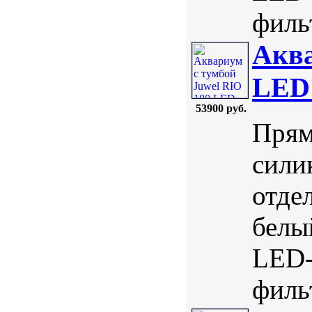
фильт
Аква
LED 
53900 руб.
Прям
сили
отде
белы
LED-
фильт