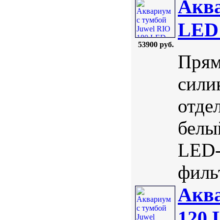
Аква
LED
53900 руб.
Прям
сили
отде
белы
LED-
фильт
Аква
120 