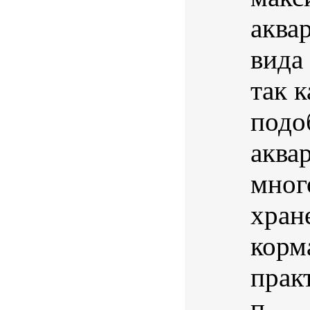
аква
вида
так 
подо
аква
мног
хран
корма
прак
п...