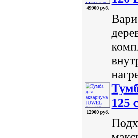
49900 руб.
Вари
дерев
комп
внут
нагре
Тумб
125 
12900 руб.
Подх
макс