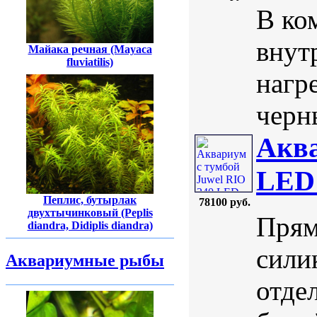
В ко
внут
Майака речная (Mayaca
fluviatilis)
нагр
черны
Аква
LED 
Пеплис, бутырлак
78100 руб.
двухтычинковый (Peplis
Прям
diandra, Didiplis diandra)
сили
Аквариумные рыбы
отде