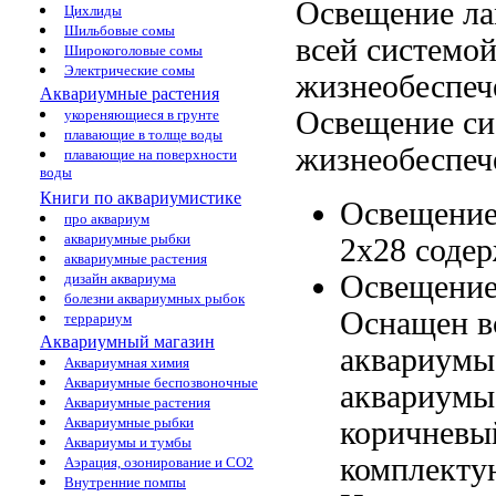
Освещение л
Цихлиды
Шильбовые сомы
всей
системо
Широкоголовые сомы
Электрические сомы
жизнеобеспеч
Аквариумные растения
Освещение
си
укореняющиеся в грунте
плавающие в толще воды
жизнеобеспеч
плавающие на поверхности
воды
Книги по аквариумистике
Освещение
про аквариум
аквариумные рыбки
2х28
соде
аквариумные растения
Освещение
дизайн аквариума
болезни аквариумных рыбок
Оснащен в
террариум
Аквариумный магазин
аквариумы
Аквариумная химия
Аквариумные беспозвоночные
аквариумы
Аквариумные растения
Аквариумные рыбки
коричневы
Аквариумы и тумбы
комплекту
Аэрация, озонирование и CO2
Внутренние помпы