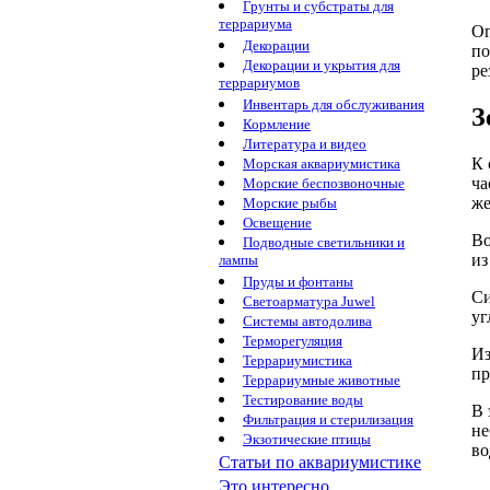
Грунты и субстраты для
террариума
Ог
Декорации
по
Декорации и укрытия для
ре
террариумов
Инвентарь для обслуживания
З
Кормление
Литература и видео
К 
Морская аквариумистика
ча
Морские беспозвоночные
же
Морские рыбы
Освещение
Во
Подводные светильники и
из
лампы
Пруды и фонтаны
Си
Светоарматура Juwel
уг
Системы автодолива
Терморегуляция
Из
Террариумистика
пр
Террариумные животные
Тестирование воды
В 
Фильтрация и стерилизация
не
Экзотические птицы
во
Статьи по аквариумистике
Это интересно...