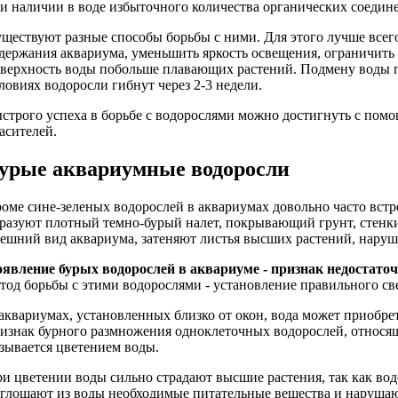
и наличии в воде избыточного количества органических соедин
ществуют разные способы борьбы с ними. Для этого лучше все
держания аквариума, уменьшить яркость освещения, ограничить 
верхность воды побольше плавающих растений. Подмену воды пр
ловиях водоросли гибнут через 2-3 недели.
строго успеха в борьбе с водорослями можно достигнуть с пом
асителей.
урые аквариумные водоросли
оме сине-зеленых водорослей в аквариумах довольно часто вст
разуют плотный темно-бурый налет, покрывающий грунт, стенки 
ешний вид аквариума, затеняют листья высших растений, наруш
явление бурых водорослей в аквариуме - признак недостато
тод борьбы с этими водорослями - установление правильного св
аквариумах, установленных близко от окон, вода может приобрет
изнак бурного размножения одноклеточных водорослей, относящ
зывается цветением воды.
и цветении воды сильно страдают высшие растения, так как водо
глощают из воды необходимые питательные вещества и нарушают