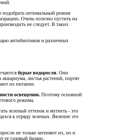
ений.
го подобрать оптимальный режим
аэрацию. Очень полезно пустить на
оизводить не следует. В таких
ощью антибиотиков и различных
речаются
бурые водоросли
. Они
аквариума, листья растений, портят
ают их питание.
чности освещения.
Поэтому основной
етового режима.
ать зеленый оттенок и мутнеть - это
ихся к отряду зеленых. Явление это
росли не только затеняют их, но и
 ее газовый баланс.