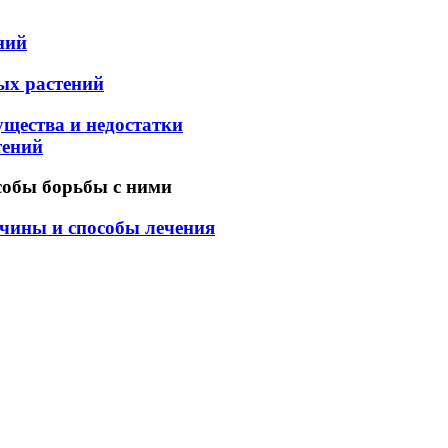
ний
ых растений
щества и недостатки
тений
собы борьбы с ними
чины и способы лечения