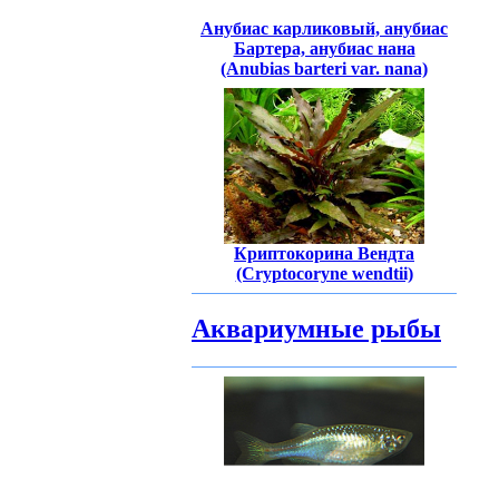
Анубиас карликовый, анубиас
Бартера, анубиас нана
(Anubias barteri var. nana)
Криптокорина Вендта
(Cryptocoryne wendtii)
Аквариумные рыбы