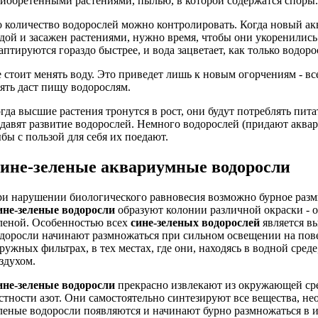
иобретенными растениями, пылью, в которой содержатся споры.
 количество водорослей можно контролировать. Когда новый акв
дой и засажен растениями, нужно время, чтобы они укоренились
аптируются гораздо быстрее, и вода зацветает, как только водор
 стоит менять воду. Это приведет лишь к новым огорчениям - все
ять даст пищу водорослям.
гда высшие растения тронутся в рост, они будут потреблять пит
давят развитие водорослей. Немного водорослей (придают аквар
бы с пользой для себя их поедают.
ине-зеленые аквариумные водоросли
и нарушении биологического равновесия возможно бурное разм
не-зеленые водоросли
образуют колонии различной окраски - от
леной. Особенностью всех
сине-зеленых водорослей
является в
доросли начинают размножаться при сильном освещении на по
ружных фильтрах, в тех местах, где они, находясь в водной сред
здухом.
не-зеленые водоросли
прекрасно извлекают из окружающей сре
стности азот. Они самостоятельно синтезируют все вещества, не
леные водоросли появляются и начинают бурно размножаться в