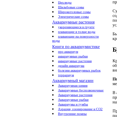
пр
Цихлиды
Шильбовые сомы
Су
Широкоголовые сомы
со
Электрические сомы
по
Аквариумные растения
ус
укореняющиеся в грунте
плавающие в толще воды
Бы
плавающие на поверхности
кр
воды
Книги по аквариумистике
Б
про аквариум
аквариумные рыбки
Кр
аквариумные растения
об
дизайн аквариума
вн
болезни аквариумных рыбок
террариум
По
Аквариумный магазин
ме
Аквариумная химия
Аквариумные беспозвоночные
В 
Аквариумные растения
пр
Аквариумные рыбки
на
Аквариумы и тумбы
Аэрация, озонирование и CO2
Пр
Внутренние помпы
по