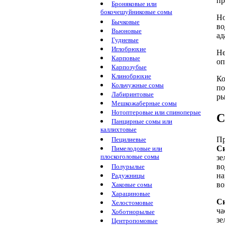
пр
Броняковые или
бокочешуйниковые сомы
Но
Бычковые
во
Вьюновые
ад
Гудиевые
Иглобрюхие
Не
Карповые
оп
Карпозубые
Клинобрюхие
Ко
Кольчужные сомы
по
Лабиринтовые
ры
Мешкожаберные сомы
Нотоптеровые или спиноперые
С
Панцирные сомы или
каллихтовые
Пр
Пецилиевые
Си
Пимелодовые или
плоскоголовые сомы
зе
во
Полурылые
на
Радужницы
во
Хаковые сомы
Харациновые
Си
Хелостомовые
ча
Хоботнорылые
зе
Центропомовые