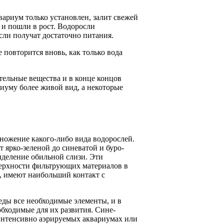
ариум только установлен, залит свежей
 и пошли в рост. Водоросли
осли получат достаточно питания.
 повторится вновь, как только вода
ательные вещества и в конце концов
иуму более живой вид, а некоторые
ножение какого-либо вида водорослей.
 ярко-зеленой до синеватой и буро-
ыделение обильной слизи. Эти
верхности фильтрующих материалов в
е, имеют наибольший контакт с
ды все необходимые элементы, и в
обходимые для их развития. Сине-
 интенсивно аэрируемых аквариумах или