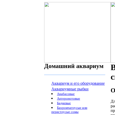
Домашний аквариум
В
с
Аквариум и его оборудование
Аквариумные рыбки
О
Анабасовые
Аптеронотовые
Дл
Бадиевые
ра
Бахромчатоусые или
пр
перистоусые сомы