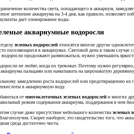
раничение количества света, попадающего в аквариум, замедляе
лное затенение аквариума на 3-4 дня, как правило, позволяет и
зультаты дает озонирование воды.
еленые аквариумные водоросли
отделу
зеленых водорослей
относятся многие другие одноклето
сто поселяющиеся в аквариумах. Световой день в таком случае сл
 водоросли продолжают размножаться, нужно уменьшить яркост
доросли не любят, когда их тревожат. Поэтому нужно регулярно, 
 аквариума пальцами или наматывать на шероховатую деревянну
льному замедлению роста водорослей или предотвращению их п
лекислоты в аквариумную воду.
бавиться от
многоклеточных зеленых водорослей
и многих дру
авильный режим содержания аквариума, поддержания в нем био
этом случае даже присутствие небольшого количества
зеленых 
благополучия. Скорее наоборот, это свидетельство того, что ак
дная среда достаточно чиста.