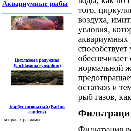
воды, как по 
Аквариумные рыбы
того, циркул
воздуха, ими
условия, кот
аквариумных 
способствует
обеспечивает
Цихлазома радужная
(Cichlasoma synspilum)
нормальной ж
предотвращае
остатков и те
рыб газов, ка
Барбус розоватый (Barbus
Фильтрация
candens)
на правах рекламы:
Фильтрация в