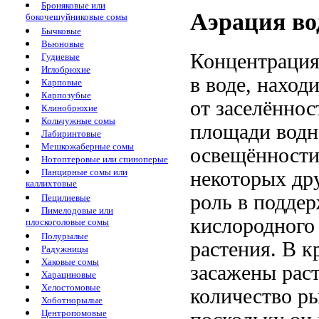
Броняковые или
Аэрация во
бокочешуйниковые сомы
Бычковые
Вьюновые
Концентрация
Гудиевые
Иглобрюхие
в воде, наход
Карповые
Карпозубые
от заселённос
Клинобрюхие
Кольчужные сомы
площади водн
Лабиринтовые
Мешкожаберные сомы
освещённости
Нотоптеровые или спиноперые
Панцирные сомы или
некоторых др
каллихтовые
роль в подде
Пецилиевые
Пимелодовые или
кислородного
плоскоголовые сомы
Полурылые
растения. В 
Радужницы
Хаковые сомы
засажены рас
Харациновые
Хелостомовые
количество р
Хоботнорылые
Центропомовые