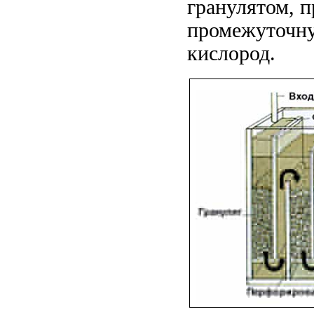
гранулятом, п
промежуточну
кислород.