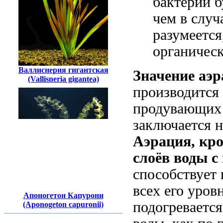
бактерий б
чем в случ
разумеется
органическ
Валлиснерия гигантская
Значение аэ
(Vallisneria gigantea)
производится
продувающих 
заключается 
Аэрация, кро
слоёв воды 
способствует
всех его уров
Апоногетон Капурони
подогревается
(Aponogeton capuronii)