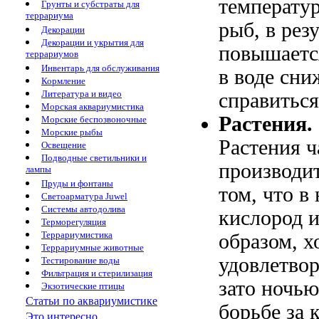
температур
Грунты и субстраты для
террариума
рыб, в рез
Декорации
Декорации и укрытия для
повышается
террариумов
Инвентарь для обслуживания
в воде сни
Кормление
Литература и видео
справиться
Морская аквариумистика
Растения.
Морские беспозвоночные
Морские рыбы
Растения ч
Освещение
Подводные светильники и
производит
лампы
Пруды и фонтаны
том, что в
Светоарматура Juwel
Системы автодолива
кислород и
Терморегуляция
Террариумистика
образом, х
Террариумные животные
удовлетвор
Тестирование воды
Фильтрация и стерилизация
зато ночью
Экзотические птицы
Статьи по аквариумистике
борьбе за 
Это интересно...