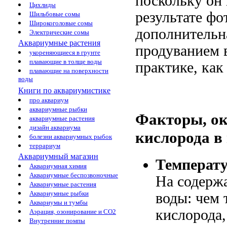
поскольку он 
Цихлиды
результате фо
Шильбовые сомы
Широкоголовые сомы
дополнительна
Электрические сомы
Аквариумные растения
продуванием в
укореняющиеся в грунте
плавающие в толще воды
практике, как
плавающие на поверхности
воды
Книги по аквариумистике
про аквариум
аквариумные рыбки
Факторы, ок
аквариумные растения
дизайн аквариума
кислорода в
болезни аквариумных рыбок
террариум
Аквариумный магазин
Температу
Аквариумная химия
Аквариумные беспозвоночные
На содержа
Аквариумные растения
Аквариумные рыбки
воды: чем 
Аквариумы и тумбы
кислорода,
Аэрация, озонирование и CO2
Внутренние помпы