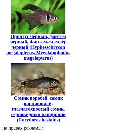
Орнатус черный, фантом
черный, Фантом-салмлер
черный (Hyphessobrycon
megalopterus, Megalamphodus
megalopterus)
Сомик воробей, сомик
карликовый,
глазчатохвостый сомик,
серповидный панцирник
(Corydoras hastatus)
на правах рекламы: