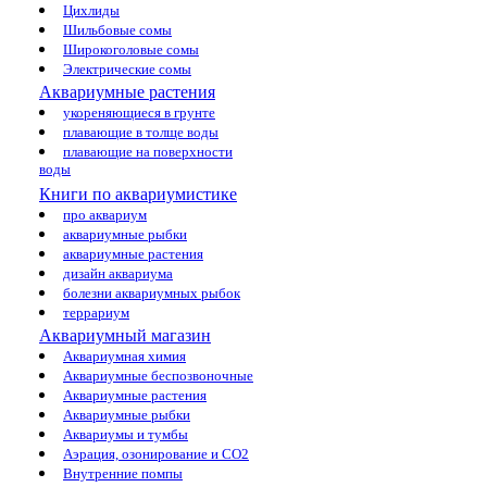
Цихлиды
Шильбовые сомы
Широкоголовые сомы
Электрические сомы
Аквариумные растения
укореняющиеся в грунте
плавающие в толще воды
плавающие на поверхности
воды
Книги по аквариумистике
про аквариум
аквариумные рыбки
аквариумные растения
дизайн аквариума
болезни аквариумных рыбок
террариум
Аквариумный магазин
Аквариумная химия
Аквариумные беспозвоночные
Аквариумные растения
Аквариумные рыбки
Аквариумы и тумбы
Аэрация, озонирование и CO2
Внутренние помпы