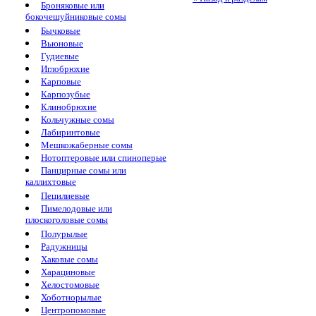
Броняковые или
бокочешуйниковые сомы
Бычковые
Вьюновые
Гудиевые
Иглобрюхие
Карповые
Карпозубые
Клинобрюхие
Кольчужные сомы
Лабиринтовые
Мешкожаберные сомы
Нотоптеровые или спиноперые
Панцирные сомы или
каллихтовые
Пецилиевые
Пимелодовые или
плоскоголовые сомы
Полурылые
Радужницы
Хаковые сомы
Харациновые
Хелостомовые
Хоботнорылые
Центропомовые