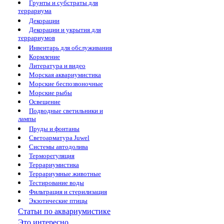
Грунты и субстраты для
террариума
Декорации
Декорации и укрытия для
террариумов
Инвентарь для обслуживания
Кормление
Литература и видео
Морская аквариумистика
Морские беспозвоночные
Морские рыбы
Освещение
Подводные светильники и
лампы
Пруды и фонтаны
Светоарматура Juwel
Системы автодолива
Терморегуляция
Террариумистика
Террариумные животные
Тестирование воды
Фильтрация и стерилизация
Экзотические птицы
Статьи по аквариумистике
Это интересно...