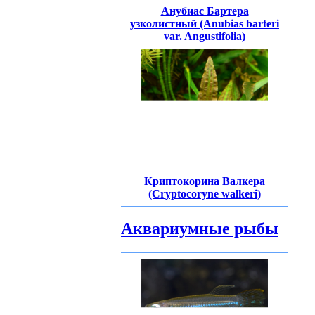
Анубиас Бартера
узколистный (Anubias barteri
var. Angustifolia)
Криптокорина Валкера
(Cryptocoryne walkeri)
Аквариумные рыбы