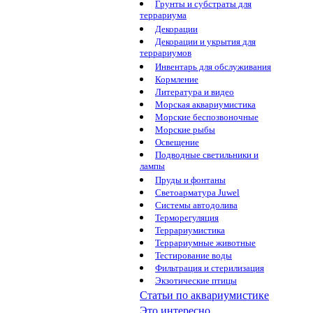
Грунты и субстраты для
террариума
Декорации
Декорации и укрытия для
террариумов
Инвентарь для обслуживания
Кормление
Литература и видео
Морская аквариумистика
Морские беспозвоночные
Морские рыбы
Освещение
Подводные светильники и
лампы
Пруды и фонтаны
Светоарматура Juwel
Системы автодолива
Терморегуляция
Террариумистика
Террариумные животные
Тестирование воды
Фильтрация и стерилизация
Экзотические птицы
Статьи по аквариумистике
Это интересно...