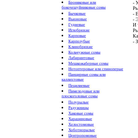
Броняковые или
- 
бокочешуйниковые сомы
Ры
Бычковые
- 
Вьюновые
- 
Гудиевые
И 
Иглобрюхие
Ры
Карповые
Ка
Карпозубые
- 
Клинобрюхие
Кольчужные сомы
Лабиринтовые
Мешкожаберные сомы
Нотоптеровые или спиноперые
Панцирные сомы или
каллихтовые
Пецилиевые
Пимелодовые или
плоскоголовые сомы
Полурылые
Радужницы
Хаковые сомы
Харациновые
Хелостомовые
Хоботнорылые
Центропомовые