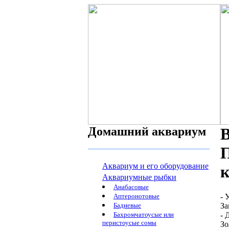
Домашний аквариум
В
П
Аквариум и его оборудование
Аквариумные рыбки
Анабасовые
Аптеронотовые
- 
Бадиевые
За
Бахромчатоусые или
- 
перистоусые сомы
Зо