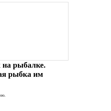
 на рыбалке.
ая рыбка им
нию.