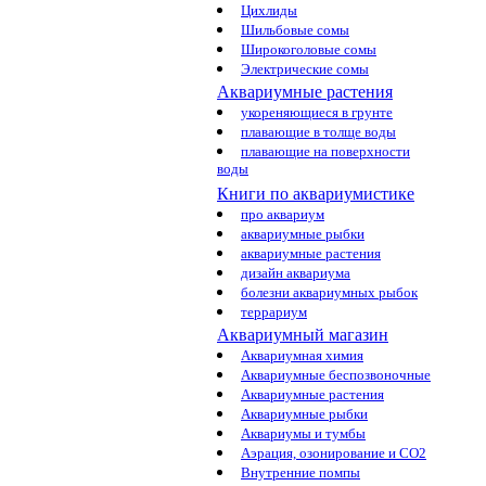
Цихлиды
Шильбовые сомы
Широкоголовые сомы
Электрические сомы
Аквариумные растения
укореняющиеся в грунте
плавающие в толще воды
плавающие на поверхности
воды
Книги по аквариумистике
про аквариум
аквариумные рыбки
аквариумные растения
дизайн аквариума
болезни аквариумных рыбок
террариум
Аквариумный магазин
Аквариумная химия
Аквариумные беспозвоночные
Аквариумные растения
Аквариумные рыбки
Аквариумы и тумбы
Аэрация, озонирование и CO2
Внутренние помпы