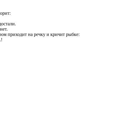
ворит:
достали.
нет.
ром приходит на речку и кричит рыбке:
А!