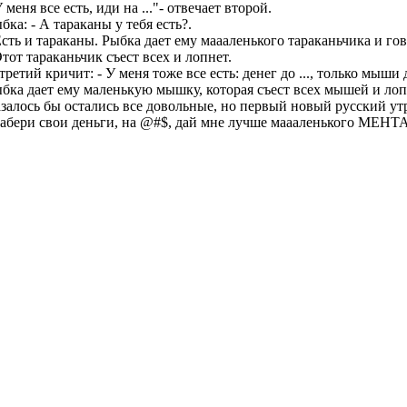
У меня все есть, иди на ..."- отвечает второй.
бка: - А тараканы у тебя есть?.
Есть и тараканы. Рыбка дает ему маааленького тараканьчика и го
Этот тараканьчик съест всех и лопнет.
третий кричит: - У меня тоже все есть: денег до ..., только мыши 
бка дает ему маленькую мышку, которая съест всех мышей и лоп
залось бы остались все довольные, но первый новый русский ут
Забери свои деньги, на @#$, дай мне лучше маааленького МЕНТ