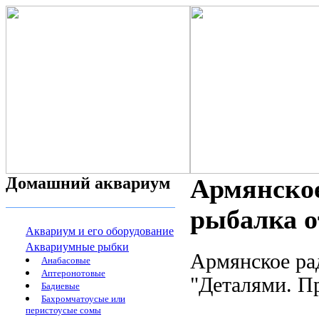
Домашний аквариум
Армянское
рыбалка о
Аквариум и его оборудование
Аквариумные рыбки
Армянское ра
Анабасовые
Аптеронотовые
"Деталями. Пр
Бадиевые
Бахромчатоусые или
перистоусые сомы