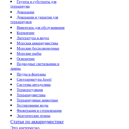
Грунты и субстраты для
террариума
Декорации
Декорации и укрытия для
террариумов
Инвентарь для обслуживания
Кормление
Литература и видео
Морская аквариумистика
Морские беспозвоночные
Морские рыбы
Освещение
Подводные светильники и
лампы
Пруды и фонтаны
Светоарматура Juwel
Системы автодолива
Терморегуляция
Террариумистика
Террариумные животные
Тестирование воды
Фильтрация и стерилизация
Экзотические птицы
Статьи по аквариумистике
Это интересно...