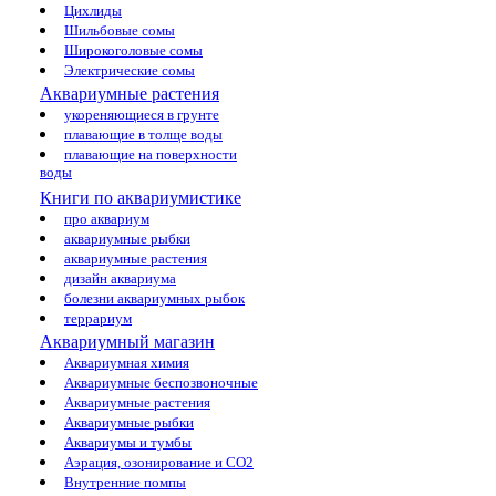
Цихлиды
Шильбовые сомы
Широкоголовые сомы
Электрические сомы
Аквариумные растения
укореняющиеся в грунте
плавающие в толще воды
плавающие на поверхности
воды
Книги по аквариумистике
про аквариум
аквариумные рыбки
аквариумные растения
дизайн аквариума
болезни аквариумных рыбок
террариум
Аквариумный магазин
Аквариумная химия
Аквариумные беспозвоночные
Аквариумные растения
Аквариумные рыбки
Аквариумы и тумбы
Аэрация, озонирование и CO2
Внутренние помпы