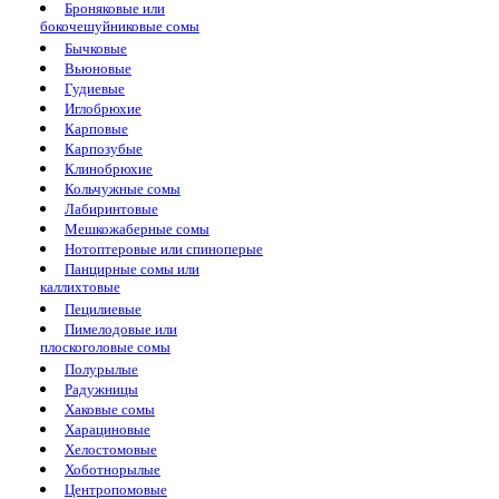
Броняковые или
бокочешуйниковые сомы
Бычковые
Вьюновые
Гудиевые
Иглобрюхие
Карповые
Карпозубые
Клинобрюхие
Кольчужные сомы
Лабиринтовые
Мешкожаберные сомы
Нотоптеровые или спиноперые
Панцирные сомы или
каллихтовые
Пецилиевые
Пимелодовые или
плоскоголовые сомы
Полурылые
Радужницы
Хаковые сомы
Харациновые
Хелостомовые
Хоботнорылые
Центропомовые