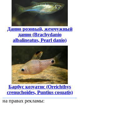
Данио розовый, жемчужный
данио (Brachydanio
albalineatus, Pearl danio)
Барбус козуатис (Oreichthys
crenuchoides, Puntius cosuatis)
на правах рекламы: