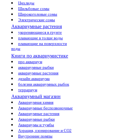
Цихлиды
Шильбовые сомы
Широкоголовые сомы
Электрические сомы
Аквариумные растения
укореняющиеся в грунте
плавающие в толще воды
плавающие на поверхности
воды
Книги по аквариумистике
про аквариум
аквариумные рыбки
аквариумные растения
дизайн аквариума
болезни аквариумных рыбок
террариум
Аквариумный магазин
Аквариумная химия
Аквариумные беспозвоночные
Аквариумные растения
Аквариумные рыбки
Аквариумы и тумбы
Аэрация, озонирование и CO2
Внутренние помпы