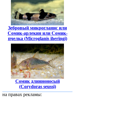
Зебровый микрогланис или
Сомик-арлекин или Сомик-
пчелка (Microglanis iheringi)
Сомик длинноносый
(Corydoras seussi)
на правах рекламы: