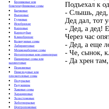
Броняковые или
Подъехал к од
бокочешуйниковые сомы
- Слышь, дед,
Бычковые
Вьюновые
Дед дал, тот 
Гудиевые
Иглобрюхие
- Дед, а дед!
Карповые
Карпозубые
Через час опя
Клинобрюхие
Кольчужные сомы
- Дед, а еще л
Лабиринтовые
Мешкожаберные сомы
- Че, сынок, 
Нотоптеровые или спиноперые
- Да хрен там
Панцирные сомы или
каллихтовые
Пецилиевые
Пимелодовые или
плоскоголовые сомы
Полурылые
Радужницы
Хаковые сомы
Харациновые
Хелостомовые
Хоботнорылые
Центропомовые