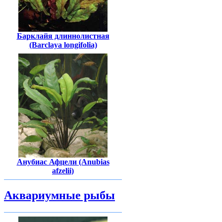
Барклайя длиннолистная
(Barclaya longifolia)
Анубиас Афцели (Anubias
afzelii)
Аквариумные рыбы