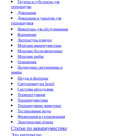
Грунты и субстраты для
террариума
Декорации
Декорации и укрытия для
террариумов
Инвентарь для обслуживания
Кормление
Литература и видео
Морская аквариумистика
Морские беспозвоночные
Морские рыбы
Освещение
Подводные светильники и
лампы
Пруды и фонтаны
Светоарматура Juwel
Системы автодолива
Терморегуляция
Террариумистика
Террариумные животные
Тестирование воды
Фильтрация и стерилизация
Экзотические птицы
Статьи по аквариумистике
Это интересно...