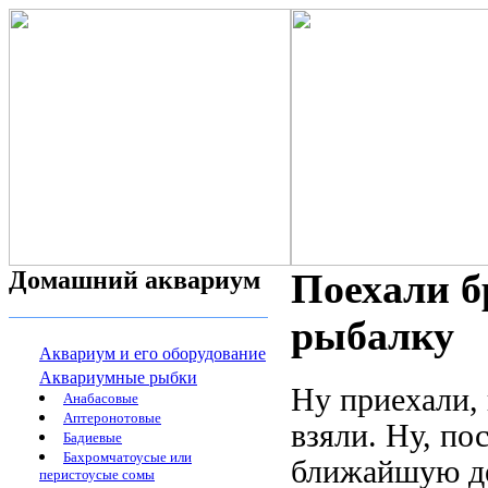
Домашний аквариум
Поехали б
рыбалку
Аквариум и его оборудование
Аквариумные рыбки
Hу приехали, 
Анабасовые
Аптеронотовые
взяли. Hу, по
Бадиевые
Бахромчатоусые или
ближайшую де
перистоусые сомы