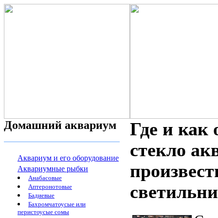
Домашний аквариум
Где и как
стекло ак
Аквариум и его оборудование
произвест
Аквариумные рыбки
Анабасовые
светильни
Аптеронотовые
Бадиевые
Бахромчатоусые или
перистоусые сомы