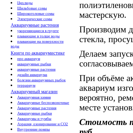
полиэтиленовы
Цихлиды
Шильбовые сомы
мастерскую.
Широкоголовые сомы
Электрические сомы
Аквариумные растения
Производим д
укореняющиеся в грунте
плавающие в толще воды
стекла, просу
плавающие на поверхности
воды
Делаем запус
Книги по аквариумистике
про аквариум
согласовывае
аквариумные рыбки
аквариумные растения
дизайн аквариума
При объёме а
болезни аквариумных рыбок
террариум
аквариум изго
Аквариумный магазин
вероятно, рем
Аквариумная химия
Аквариумные беспозвоночные
месте установ
Аквариумные растения
Аквариумные рыбки
Аквариумы и тумбы
Стоимость та
Аэрация, озонирование и CO2
Внутренние помпы
руб.