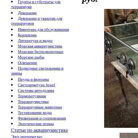
Грунты и субстраты для
террариума
Декорации
Декорации и укрытия для
террариумов
Инвентарь для обслуживания
Кормление
Литература и видео
Морская аквариумистика
Морские беспозвоночные
Морские рыбы
Освещение
Подводные светильники и
лампы
Пруды и фонтаны
Светоарматура Juwel
Системы автодолива
Терморегуляция
Террариумистика
Террариумные животные
Тестирование воды
Фильтрация и стерилизация
Экзотические птицы
Статьи по аквариумистике
Это интересно...