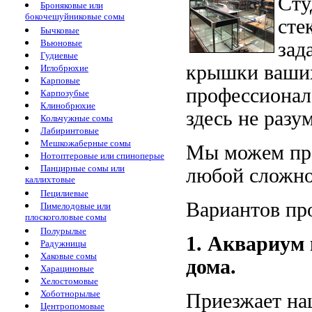
Сту
Броняковые или
бокочешуйниковые сомы
сте
Бычковые
Вьюновые
зад
Гудиевые
крышки ваших
Иглобрюхие
Карповые
профессионала
Карпозубые
Клинобрюхие
здесь не разу
Кольчужные сомы
Лабиринтовые
Мешкожаберные сомы
Мы можем пре
Нотоптеровые или спиноперые
Панцирные сомы или
любой сложно
каллихтовые
Пецилиевые
Вариантов пр
Пимелодовые или
плоскоголовые сомы
Полурылые
1. Аквариум 
Радужницы
Хаковые сомы
дома.
Харациновые
Хелостомовые
Хоботнорылые
Приезжает на
Центропомовые