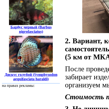
Барбус черный (Barbus
nigrofasciatus)
2. Вариант, 
самостоятель
(5 км от МК
После провед
Дискус голубой (Symphysodon
забирает изде
aequifasciata haraldi)
организуем м
на правах рекламы:
Стоимость та
3. Не лишним