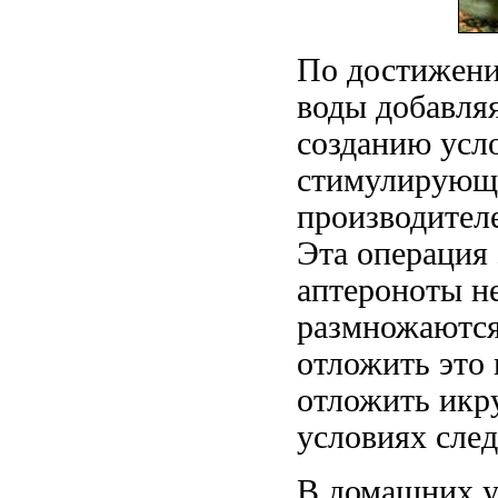
По достижени
воды добавля
созданию усл
стимулирующи
производител
Эта операция
аптероноты
н
размножаются
отложить
это 
отложить икр
условиях след
В домашних у