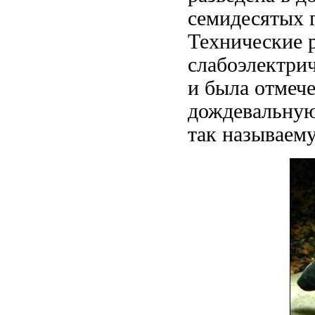
семидесятых 
Технические 
слабоэлектри
и была отмеч
дождевальную
так называем