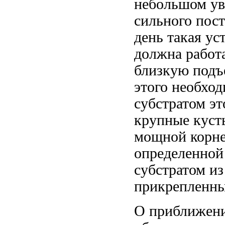
небольшом ув
сильного
пост
день такая ус
должна работ
близкую
подъ
этого необхо
субстратом
эт
крупные куст
мощной корне
определенной
субстратом и
прикрепленны
О приближени