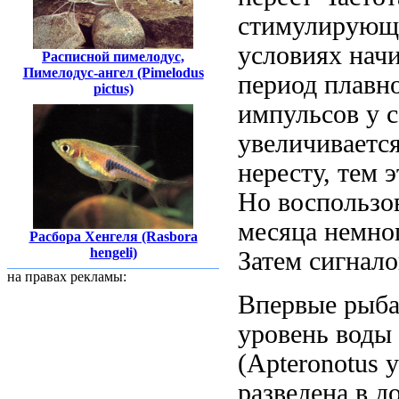
стимулирующ
условиях
нач
Расписной пимелодус,
Пимелодус-ангел (Pimelodus
период
плавн
pictus)
импульсов у 
увеличиваетс
нересту, тем 
Но воспользо
месяца
немног
Расбора Хенгеля (Rasbora
hengeli)
Затем
сигнало
на правах рекламы:
Впервые рыба
уровень воды
(Apteronotus
у
разведена в
д