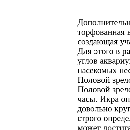
Дополнительн
торфованная 
создающая уч
Для этого в
р
углов аквари
насекомых
нес
Половой зрел
Половой зрел
часы. Икра
оп
довольно круп
строго опред
может достиг