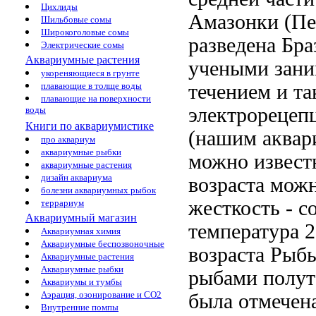
Цихлиды
Амазонки (Пе
Шильбовые сомы
Широкоголовые сомы
разведена
Бра
Электрические сомы
Аквариумные растения
учеными зан
укореняющиеся в грунте
плавающие в толще воды
течением и т
плавающие на поверхности
электрорецеп
воды
Книги по аквариумистике
(нашим аквар
про аквариум
аквариумные рыбки
можно
извест
аквариумные растения
дизайн аквариума
возраста мож
болезни аквариумных рыбок
жесткость -
с
террариум
Аквариумный магазин
температура 2
Аквариумная химия
Аквариумные беспозвоночные
возраста
Рыбы
Аквариумные растения
Аквариумные рыбки
рыбами полут
Аквариумы и тумбы
Аэрация, озонирование и CO2
была отмечен
Внутренние помпы