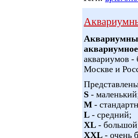
Аквариумны
Аквариумные
аквариумное
аквариумов - 
Москве и Рос
Представлен
S
- маленький
M
- стандарт
L
- средний;
XL
- большой
XXL
- очень 