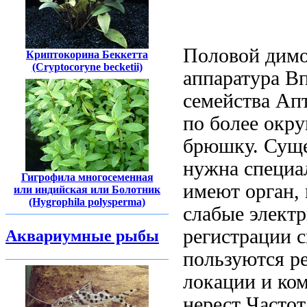
Половой димо
Криптокорина Беккетта
(Cryptocoryne becketii)
аппаратура В
семейства Апт
по более окр
брюшку. Суще
нужна специа
Гигрофила многосеменная
имеют орган,
или индийская или Болотник
(Hygrophila polysperma)
слабые элект
регистрации 
Аквариумные рыбы
пользуются
р
локации и ко
нерест
Частот