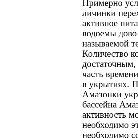
Примерно
ус
личинки пере
активное пит
водоемы
дово
называемой т
Количество к
достаточным,
часть времен
в укрытиях. 
Амазонки
укр
бассейна Ама
активность м
необходимо
эт
необходимо с