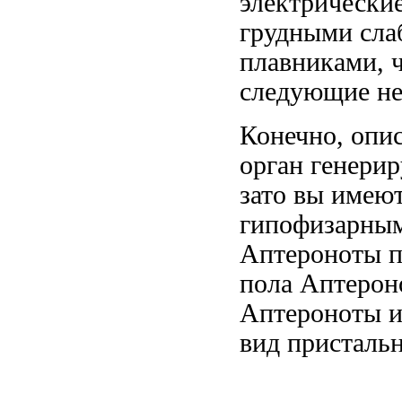
электрически
грудными
сла
плавниками, 
следующие
не
Конечно, опи
орган генери
зато вы
имеют
гипофизарным
Аптероноты
п
пола Аптерон
Аптероноты и
вид
пристальн