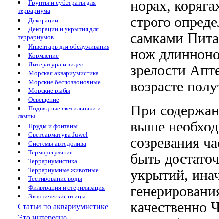
норах, коряга
Грунты и субстраты для
террариума
строго опред
Декорации
Декорации и укрытия для
самками
Пита
террариумов
Инвентарь для обслуживания
нож длинноно
Кормление
Литература и видео
зрелости
Апте
Морская аквариумистика
Морские беспозвоночные
возрасте полу
Морские рыбы
Освещение
При содержан
Подводные светильники и
лампы
выше
необход
Пруды и фонтаны
Светоарматура Juwel
созревания ча
Системы автодолива
Терморегуляция
быть достато
Террариумистика
Террариумные животные
укрытий, ина
Тестирование воды
генерировани
Фильтрация и стерилизация
Экзотические птицы
качественно
Ч
Статьи по аквариумистике
Это интересно...