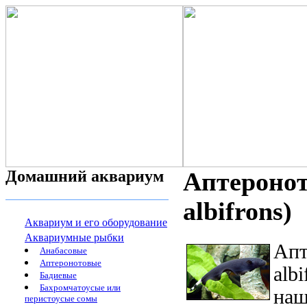
Домашний аквариум
Аптеронот
albifrons)
Аквариум и его оборудование
Аквариумные рыбки
Апт
Анабасовые
Аптеронотовые
alb
Бадиевые
Бахромчатоусые или
наш
перистоусые сомы