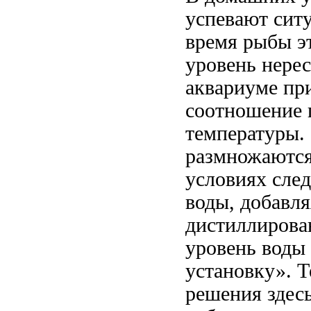
успевают
ситу
время рыбы
э
уровень
нере
аквариуме пр
соотношение 
температуры.
размножаютс
условиях след
воды, добавл
дистиллирова
уровень воды
установку». 
решения здес