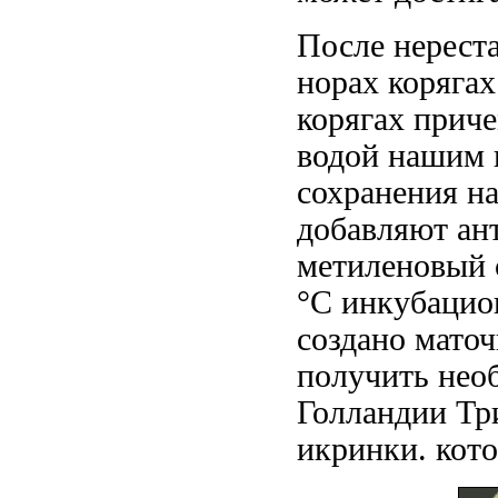
После нерест
норах корягах
корягах прич
водой нашим
сохранения
н
добавляют ан
метиленовый 
°С инкубацио
создано мато
получить
необ
Голландии Тр
икринки.
кот