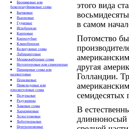
Броняковые или
этого вида ст
бокочешуйниковые сомы
восьмидесяты
Бычковые
Вьюновые
в самом начал
Гудиевые
Иглобрюхие
Карповые
Потомство бы
Карпозубые
Клинобрюхие
производител
Кольчужные сомы
Лабиринтовые
американски
Мешкожаберные сомы
Нотоптеровые или спиноперые
другая
амери
Панцирные сомы или
Голландии. Т
каллихтовые
Пецилиевые
американски
Пимелодовые или
плоскоголовые сомы
семидесятых 
Полурылые
Радужницы
Хаковые сомы
В естественн
Харациновые
Хелостомовые
длинноносый a
Хоботнорылые
средней част
Центропомовые