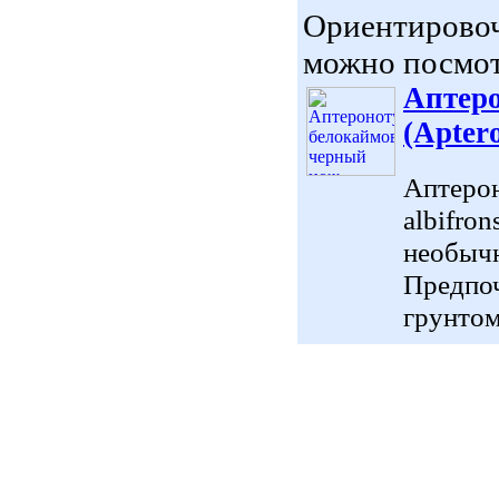
Ориентировоч
можно посмот
Аптеро
(Aptero
Аптерон
albifro
необычн
Предпоч
грунтом