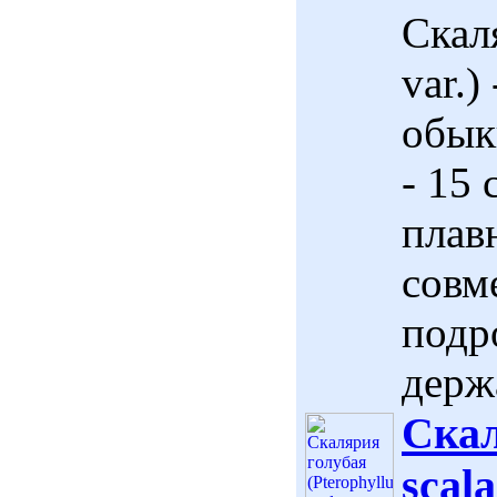
Скаля
var.
обык
- 15 
плав
совм
подр
держа
Скал
scala