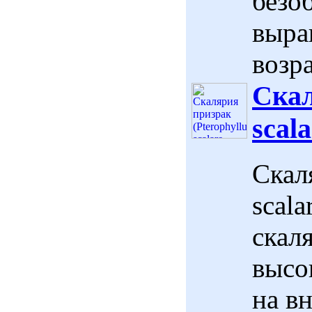
безо
выра
возр
Скал
scala
Скал
scala
скал
высо
на в