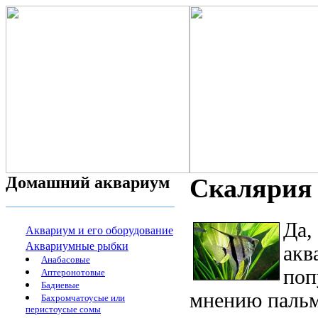
Домашний аквариум
Скалярия (
Да,
Аквариум и его оборудование
Аквариумные рыбки
акв
Анабасовые
поп
Аптеронотовые
Бадиевые
мнению пальм
Бахромчатоусые или
перистоусые сомы