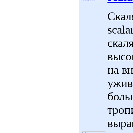
Скал
scala
скал
высо
на в
ужив
боль
троп
выра