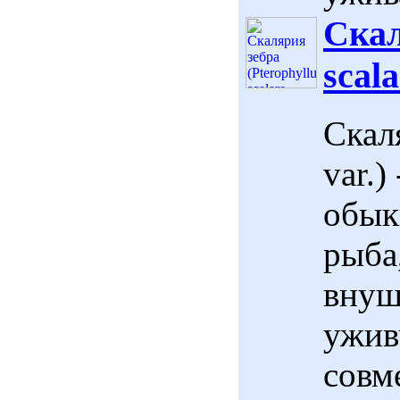
Скал
scala
Скаля
var.
обык
рыба
внуш
ужив
совм