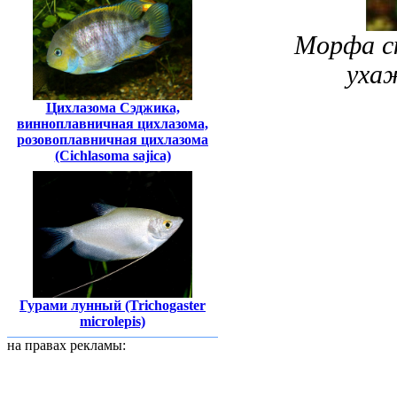
Морфа с
уха
Цихлазома Сэджика,
винноплавничная цихлазома,
розовоплавничная цихлазома
(Cichlasoma sajica)
Гурами лунный (Trichogaster
microlepis)
на правах рекламы: