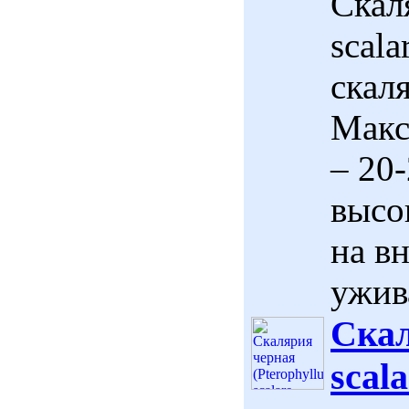
Скал
scala
скал
Макс
– 20
высо
на в
ужива
Скал
scala