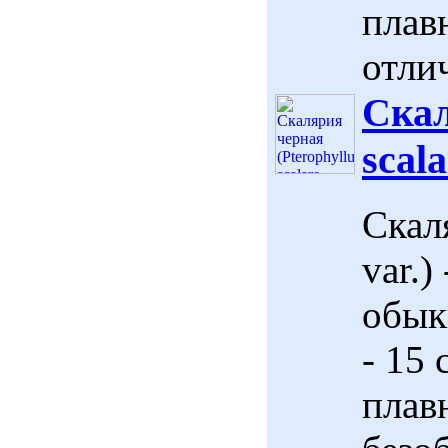
плав
отлич
Скал
scala
Скаля
var.
обык
- 15 
плав