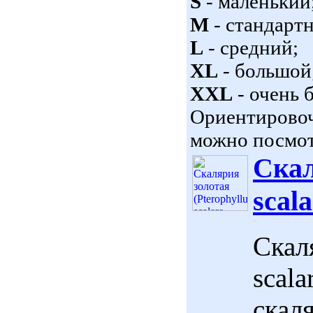
S
- маленький
M
- стандарт
L
- средний;
XL
- большой
XXL
- очень 
Ориентировоч
можно посмот
Скал
scala
Скал
scala
скал