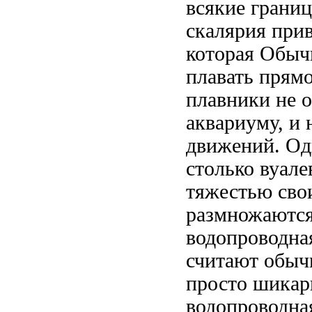
всякие грани
скалярия
прив
которая
Обычн
плавать прям
плавники не 
аквариуму, и 
движений. Од
столько вуале
тяжестью сво
размножаютс
водопроводная
считают
обыч
просто шикар
водопроводна