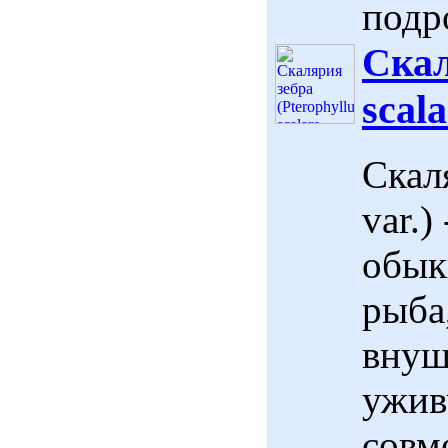
подр
Скал
scala
Скаля
var.
обык
рыба
внуш
ужив
совм