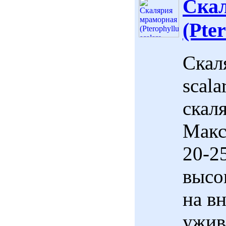
Ска
(Pter
Скал
scala
скал
Макс
20-2
высо
на в
ужива