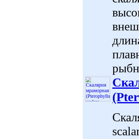
высо
внеш
длина
плав
рыбн
Ска
(Pte
Скал
scala