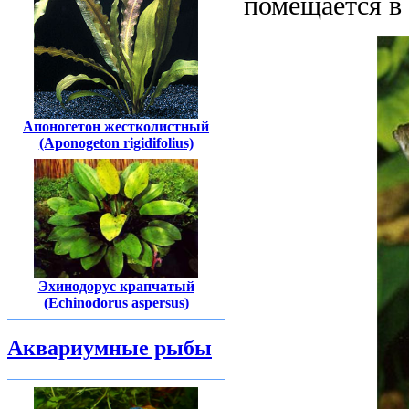
помещается в
Апоногетон жестколистный
(Aponogeton rigidifolius)
Эхинодорус крапчатый
(Echinodorus aspersus)
Аквариумные рыбы