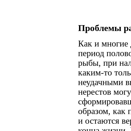
Проблемы ра
Как и многие
период полово
рыбы, при на
каким-то тол
неудачными
в
нерестов мог
сформировав
образом, как 
и остаются в
конца жизни.