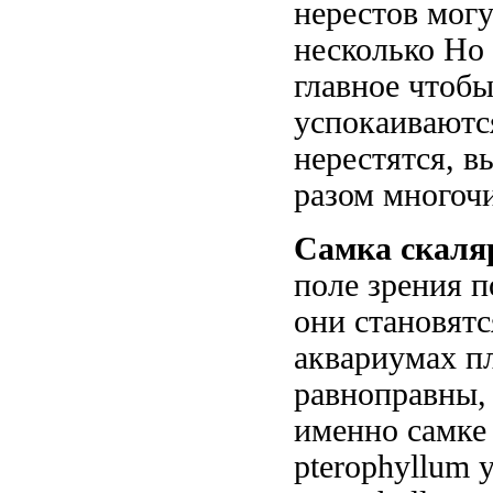
нерестов мог
несколько
Но 
главное чтобы
успокаиваютс
нерестятся, в
разом многоч
Самка скаля
поле зрения 
они становятс
аквариумах п
равноправны,
именно самке
pterophyllum
у