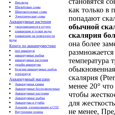
становятся со
Цихлиды
Шильбовые сомы
как только в 
Широкоголовые сомы
попадают ска
Электрические сомы
Аквариумные растения
обычной скал
укореняющиеся в грунте
плавающие в толще воды
скалярия бол
плавающие на поверхности
воды
она более зам
Книги по аквариумистике
размножается
про аквариум
аквариумные рыбки
температура
т
аквариумные растения
дизайн аквариума
обыкновенна
болезни аквариумных рыбок
террариум
скалярия (Pte
Аквариумный магазин
менее 20°
что 
Аквариумная химия
Аквариумные беспозвоночные
чтобы жестко
Аквариумные растения
Аквариумные рыбки
для
жесткость
Аквариумы и тумбы
Аэрация, озонирование и CO2
не менее,
Пре
Внутренние помпы