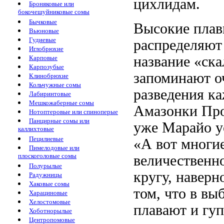
цихлидам.
Броняковые или
бокочешуйниковые сомы
Бычковые
Высокие плав
Вьюновые
Гудиевые
распределяют
Иглобрюхие
название «ск
Карповые
Карпозубые
запоминают о
Клинобрюхие
Кольчужные сомы
разведения
ка
Лабиринтовые
Мешкожаберные сомы
Амазонки Пр
Нотоптеровые или спиноперые
Панцирные сомы или
уже
Марайо у
каллихтовые
Пецилиевые
«А вот
многи
Пимелодовые или
плоскоголовые сомы
величественн
Полурылые
кругу, наверн
Радужницы
Хаковые сомы
том, что в
выб
Харациновые
Хелостомовые
плавают и гу
Хоботнорылые
Центропомовые