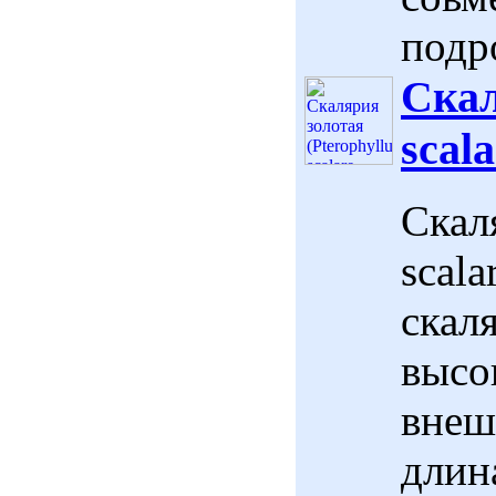
подр
Скал
scala
Скал
scala
скал
высо
внеш
длина