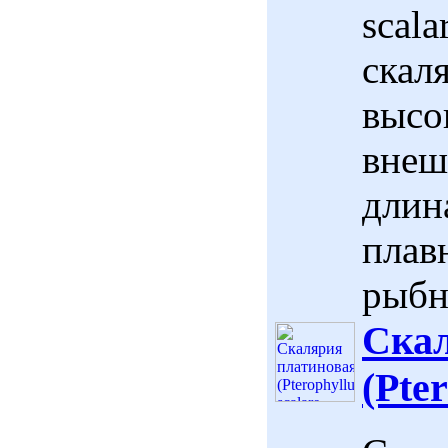
scala
скал
высо
внеш
длина
плав
рыбн
Скал
(Pte