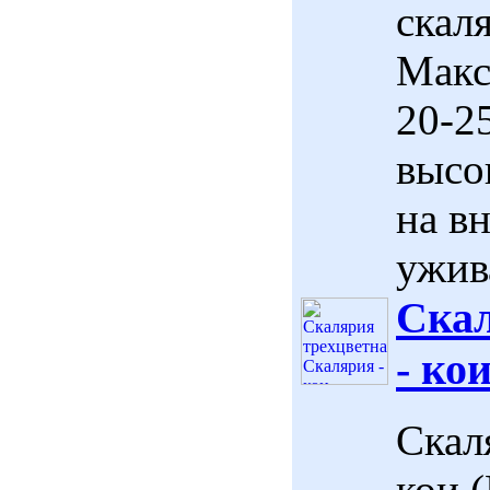
скал
Макс
20-2
высо
на в
ужива
Скал
- кои
Скал
кои (