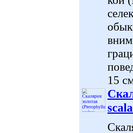
селе
обык
вним
грац
пове
15 см
Скал
scala
Скал