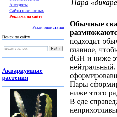
Пара «дикаре
Анекдоты
Сайты о животных
Реклама на сайте
Обычные ска
Различные статьи
размножают
Поиск по сайту
подходит обы
главное, что
dGH и
ниже э
нейтральный.
Аквариумные
сформировав
растения
Пары сформи
ниже этого
ра
В еде
справед
неприхотливы