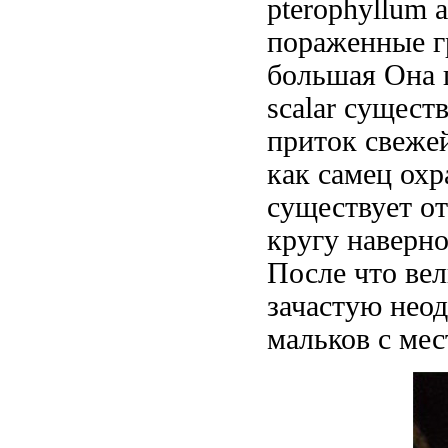
pterophyllum 
пораженные г
большая
Она 
scalar сущест
приток свеже
как самец ох
существует
от
кругу наверно
После
что ве
зачастую нео
мальков с мес