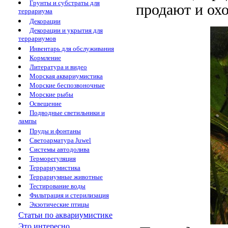
Грунты и субстраты для
продают и ох
террариума
Декорации
Декорации и укрытия для
террариумов
Инвентарь для обслуживания
Кормление
Литература и видео
Морская аквариумистика
Морские беспозвоночные
Морские рыбы
Освещение
Подводные светильники и
лампы
Пруды и фонтаны
Светоарматура Juwel
Системы автодолива
Терморегуляция
Террариумистика
Террариумные животные
Тестирование воды
Фильтрация и стерилизация
Экзотические птицы
Статьи по аквариумистике
Это интересно...