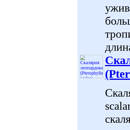
ужив
боль
троп
длина
Скал
(Pter
Скал
scala
скал