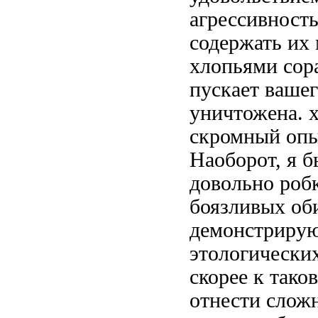
агрессивность
содержать их
хлопьями
сор
пускает ваше
уничтожена.
скромный опы
Наоборот, я 
довольно роб
боязливых об
демонстрирую
этологически
скорее к так
отнести слож