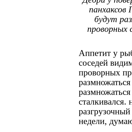
панхаксов П
будут ра
проворных с
Аппетит у ры
соседей
видим
проворных
пр
размножаться
размножаться
сталкивался.
разгрузочный
недели, дума