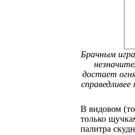
Брачным игра
незначите
достает огн
справедливее
В видовом (то
только щучка
палитра скудн