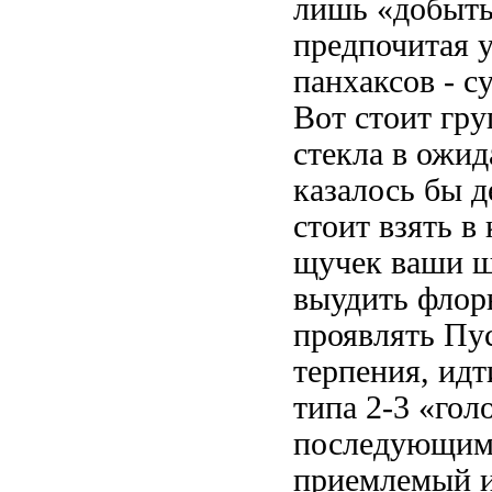
лишь
«добыть
предпочитая 
панхаксов -
с
Вот стоит гр
стекла в ожи
казалось бы д
стоит взять в
щучек
ваши щ
выудить
флор
проявлять
Пу
терпения, ид
типа 2-3 «го
последующим
приемлемый
и