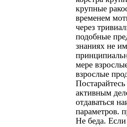
крупные рако
временем
мот
через
тривиал
подобные
пре
знаниях не и
принципиальн
мере взрослы
взрослые про
Постарайтесь
активным
дел
отдаваться на
параметров.
п
Не беда. Есл