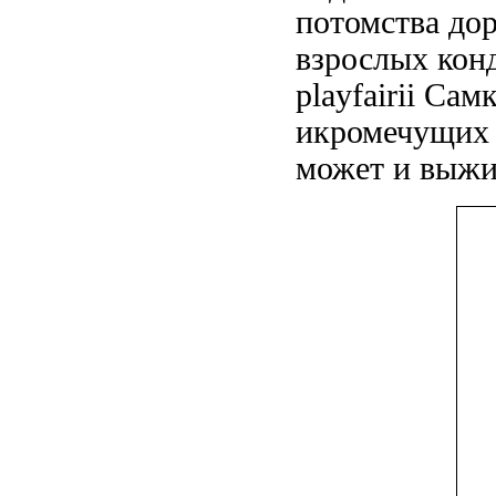
потомства до
взрослых кон
playfairii Сам
икромечущих 
может и выжи