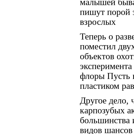
малышей
быва
пишут порой
взрослых
Теперь о раз
поместил дву
объектов охо
эксперимента
флоры Пусть
пластиком
рав
Другое дело,
карпозубых
ак
большинства
видов шансо