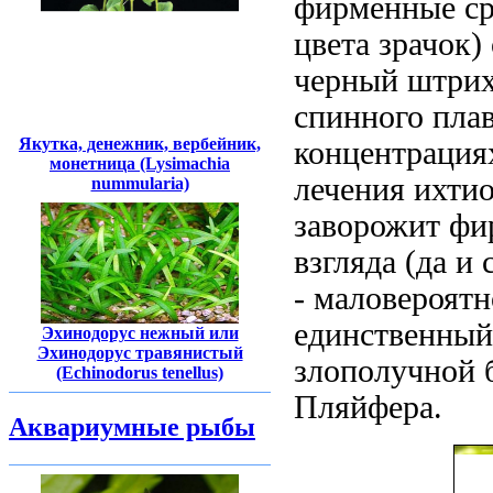
фирменные ср
цвета зрачок)
черный штрих
спинного пла
Якутка, денежник, вербейник,
концентрация
монетница (Lysimachia
лечения ихти
nummularia)
заворожит
фи
взгляда (да и
- маловероятн
единственный
Эхинодорус нежный или
Эхинодорус травянистый
злополучной 
(Echinodorus tenellus)
Пляйфера.
Аквариумные рыбы