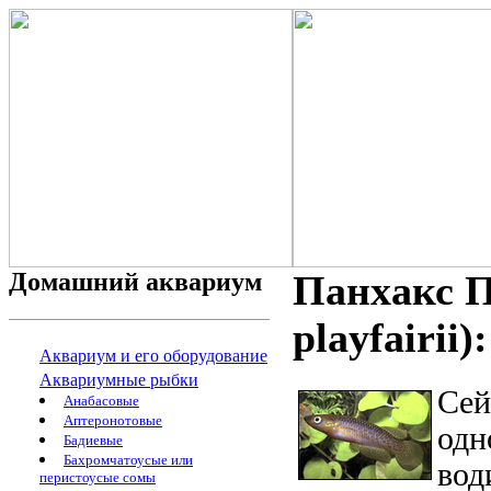
Домашний аквариум
Панхакс П
playfairii
Аквариум и его оборудование
Аквариумные рыбки
Сей
Анабасовые
Аптеронотовые
одн
Бадиевые
Бахромчатоусые или
вод
перистоусые сомы