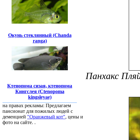
Окунь стеклянный (Chanda
ranga)
Панхакс Пляй
Ктенопома сизая, ктенопома
Кингслея (Ctenopoma
kingsleyae)
на правах рекламы: Предлагаем
пансионат для пожилых людей с
деменцией
"Оранжевый кот"
, цены и
фото на сайте. .