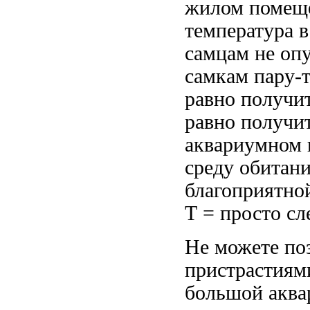
жилом поме
температура 
самцам
не опу
самкам
пару-т
равно получи
равно получи
аквариумном
среду обитан
благоприятно
Т =
просто сл
Не можете по
пристрастиям
большой акв