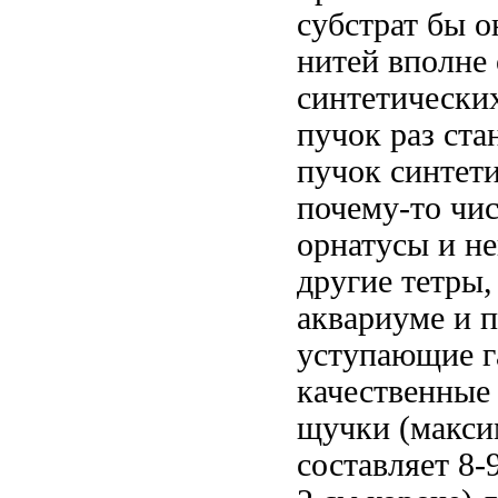
субстрат
бы он
нитей вполне
синтетически
пучок
раз ста
пучок синтет
почему-то
чи
орнатусы и н
другие тетры
аквариуме и 
уступающие г
качественные
щучки (макс
составляет 8-