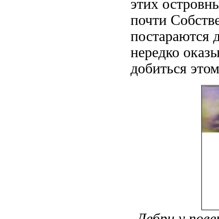
этих островн
почти
Собстве
постараются д
нередко оказ
добиться
этом
Дебри у пов