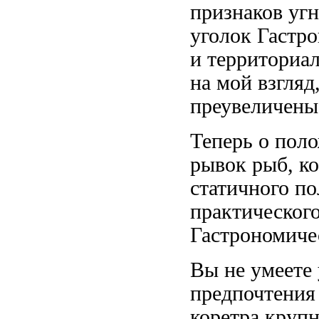
признаков уг
уголок Гастр
и территориа
на мой взгляд
преувеличены
Теперь о пол
рывок
рыб, ко
статичного п
практическог
Гастрономиче
Вы не умеете
предпочтения
коретра круп