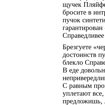
щучек Пляйфе
бросите в
инт
пучок синтет
гарантирован
Справедливее
Брезгуете «ч
достоинств
пу
блекло Справ
В еде
довольн
непривередли
С равным
про
уплетают все,
предложишь,