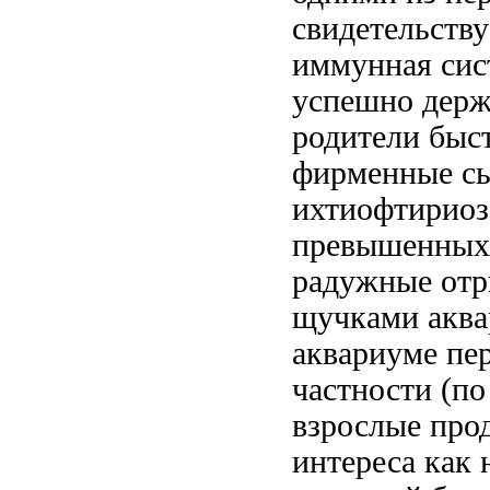
свидетельству
иммунная сис
успешно держ
родители
быст
фирменные
с
ихтиофтириоз
превышенных 
радужные
отр
щучками акв
аквариуме пе
частности (п
взрослые про
интереса
как 