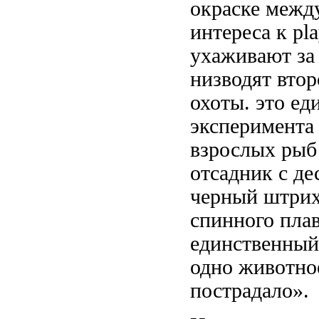
окраске межд
интереса к
pl
ухаживают з
низводят
втор
охоты.
это ед
эксперимента
взрослых рыб
отсадник с д
черный штри
спинного пла
единственный
одно животн
пострадало».