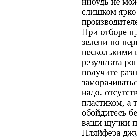
нибудь не
мож
слишком ярко
производител
При отборе п
зелени по пе
несколькими 
результата
рог
получите разн
заморачивать
надо.
отсутст
пластиком, а 
обойдитесь б
ваши щучки п
Пляйфера
джу