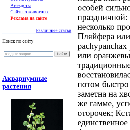
Анекдоты
особей сильн
Сайты о животных
праздничной:
Реклама на сайте
несколько пр
Различные статьи
Пляйфера
или
Поиск по сайту
pachypanchax p
или оранжевы
традиционны
восстановилас
Аквариумные
потом быстро
растения
заметна на хв
же гамме,
усп
оторочек;
Кст
единственное