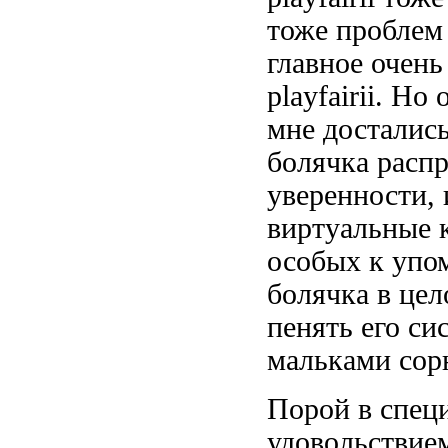
тоже проблем
главное очень
playfairii. Но
мне досталис
болячка расп
уверенности,
виртуальные 
особых
к упом
болячка
в цел
пенять
его си
мальками сор
Порой в спец
удовольствие