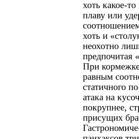
хоть какое-то
плаву или уд
соотношение
хоть и «столу
неохотно лишь
предпочитая «
При кормежке
равным соотн
статичного
по
атака на кусо
покрупнее, с
присущих бр
Гастрономич
панхаксов тр