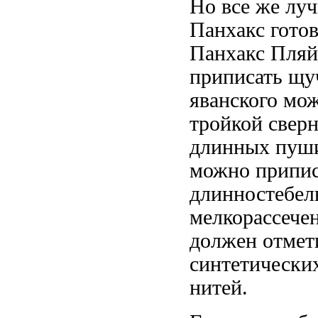
Но все же лу
Панхакс
готов
Панхакс Пляй
приписать щу
яванского
мож
тройкой свер
длинных пуши
можно припис
длинностебел
мелкорассече
должен отмет
синтетически
нитей.