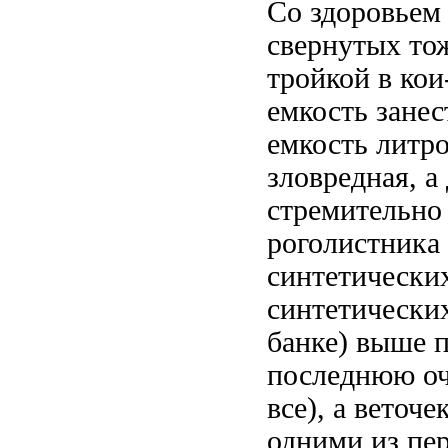
Со здоровьем 
свернутых
тож
тройкой
в кои
емкость
занес
емкость литр
зловредная, а
стремительно
роголистника
синтетически
синтетически
банке)
выше п
последнюю о
все), а
веточе
одними из пе