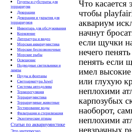
Что касается 
Грунты и субстраты для
террариума
чтобы
playfair
Декорации
Декорации и укрытия для
аквариум
искл
террариумов
Инвентарь для обслуживания
начнут бросат
Кормление
Литература и видео
если щучки н
Морская аквариумистика
Морские беспозвоночные
нечего пенять
Морские рыбы
пенять если 
Освещение
Подводные светильники и
имел высокие
лампы
Пруды и фонтаны
или глухую 
Светоарматура Juwel
Системы автодолива
неплохими ат
Терморегуляция
Террариумистика
карпозубых с
Террариумные животные
Тестирование воды
наоборот, са
Фильтрация и стерилизация
неплохими ат
Экзотические птицы
Статьи по аквариумистике
невзрачных
р
Это интересно...