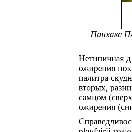
Панхакс Пл
Нетипичная д
ожирения пок
палитра скуд
вторых, разни
самцом (свер
ожирения
(сни
Справедливос
playfairii тоже