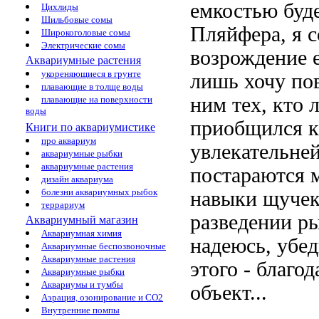
емкостью буд
Цихлиды
Шильбовые сомы
Пляйфера, я
с
Широкоголовые сомы
Электрические сомы
возрождение 
Аквариумные растения
укореняющиеся в грунте
лишь хочу
по
плавающие в толще воды
ним тех, кто
плавающие на поверхности
воды
приобщился 
Книги по аквариумистике
про аквариум
увлекательне
аквариумные рыбки
аквариумные растения
постараются
м
дизайн аквариума
болезни аквариумных рыбок
навыки
щучек
террариум
разведении р
Аквариумный магазин
Аквариумная химия
надеюсь, убе
Аквариумные беспозвоночные
Аквариумные растения
этого - благ
Аквариумные рыбки
Аквариумы и тумбы
объект...
Аэрация, озонирование и CO2
Внутренние помпы