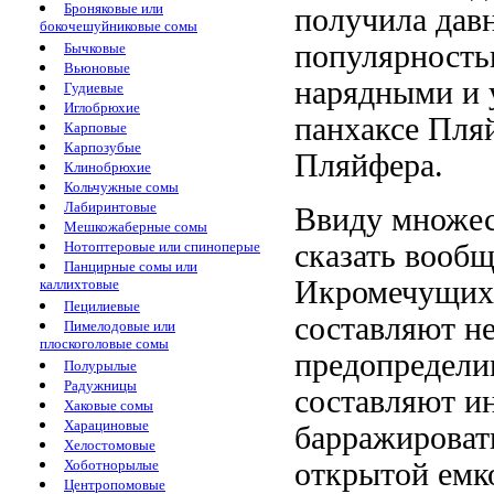
Броняковые или
получила давн
бокочешуйниковые сомы
популярностью
Бычковые
Вьюновые
нарядными и 
Гудиевые
Иглобрюхие
панхаксе Пляй
Карповые
Карпозубые
Пляйфера.
Клинобрюхие
Кольчужные сомы
Лабиринтовые
Ввиду множес
Мешкожаберные сомы
Нотоптеровые или спиноперые
сказать вооб
Панцирные сомы или
Икромечущих 
каллихтовые
Пецилиевые
составляют н
Пимелодовые или
плоскоголовые сомы
предопредел
Полурылые
Радужницы
составляют
ин
Хаковые сомы
Харациновые
барражироват
Хелостомовые
Хоботнорылые
открытой емк
Центропомовые