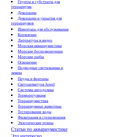
Грунты и субстраты для
террариума
Декорации
Декорации и укрытия для
террариумов
Инвентарь для обслуживания
Кормление
Литература и видео
Морская аквариумистика
Морские беспозвоночные
Морские рыбы
Освещение
Подводные светильники и
лампы
Пруды и фонтаны
Светоарматура Juwel
Системы автодолива
Терморегуляция
Террариумистика
Террариумные животные
Тестирование воды
Фильтрация и стерилизация
Экзотические птицы
Статьи по аквариумистике
Это интересно...