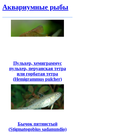
Аквариумные рыбы
Пульхер, хемиграммус
пульхер, перуанская тетра
или горбатая тетра
(Hemigrammus pulcher)
Бычок пятнистый
(Stigmatogobius sadanundio)