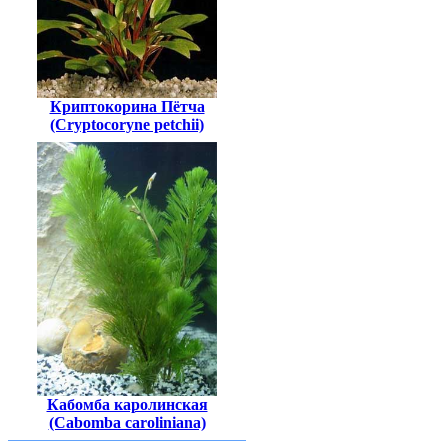
Криптокорина Пётча
(Cryptocoryne petchii)
Кабомба каролинская
(Cabomba caroliniana)