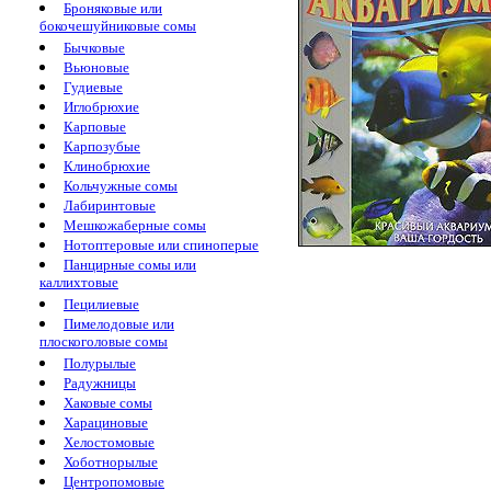
Броняковые или
бокочешуйниковые сомы
Бычковые
Вьюновые
Гудиевые
Иглобрюхие
Карповые
Карпозубые
Клинобрюхие
Кольчужные сомы
Лабиринтовые
Мешкожаберные сомы
Нотоптеровые или спиноперые
Панцирные сомы или
каллихтовые
Пецилиевые
Пимелодовые или
плоскоголовые сомы
Полурылые
Радужницы
Хаковые сомы
Харациновые
Хелостомовые
Хоботнорылые
Центропомовые