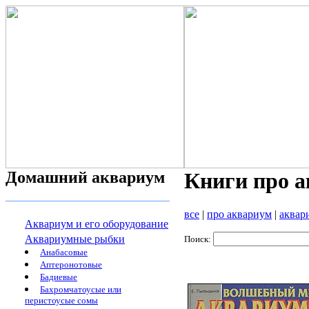
Домашний аквариум
Книги про 
все
|
про аквариум
|
аквар
Аквариум и его оборудование
Аквариумные рыбки
Поиск:
Анабасовые
Аптеронотовые
Бадиевые
Бахромчатоусые или
перистоусые сомы