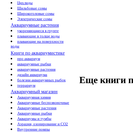
Цихлиды
Шильбовые сомы
Широкоголовые сомы
Электрические сомы
Аквариумные растения
укореняющиеся в грунте
плавающие в толще воды
плавающие на поверхности
воды
Книги по аквариумистике
про аквариум
аквариумные рыбки
аквариумные растения
дизайн аквариума
Еще книги п
болезни аквариумных рыбок
террариум
Аквариумный магазин
Аквариумная химия
Аквариумные беспозвоночные
Аквариумные растения
Аквариумные рыбки
Аквариумы и тумбы
Аэрация, озонирование и CO2
Внутренние помпы