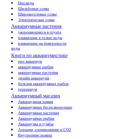
Цихлиды
Шильбовые сомы
Широкоголовые сомы
Электрические сомы
Аквариумные растения
укореняющиеся в грунте
плавающие в толще воды
плавающие на поверхности
воды
Книги по аквариумистике
про аквариум
аквариумные рыбки
аквариумные растения
дизайн аквариума
болезни аквариумных рыбок
террариум
Аквариумный магазин
Аквариумная химия
Аквариумные беспозвоночные
Аквариумные растения
Аквариумные рыбки
Аквариумы и тумбы
Аэрация, озонирование и CO2
Внутренние помпы