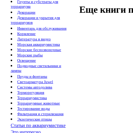
Грунты и субстраты для
Еще книги п
террариума
Декорации
Декорации и укрытия для
террариумов
Инвентарь для обслуживания
Кормление
Литература и видео
Морская аквариумистика
Морские беспозвоночные
Морские рыбы
Освещение
Подводные светильники и
лампы
Пруды и фонтаны
Светоарматура Juwel
Системы автодолива
Терморегуляция
Террариумистика
Террариумные животные
Тестирование воды
Фильтрация и стерилизация
Экзотические птицы
Статьи по аквариумистике
Это интересно...