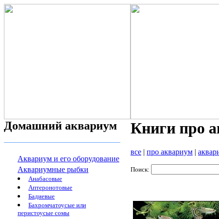
Домашний аквариум
Книги про 
все
|
про аквариум
|
аквар
Аквариум и его оборудование
Аквариумные рыбки
Поиск:
Анабасовые
Аптеронотовые
Бадиевые
Бахромчатоусые или
перистоусые сомы