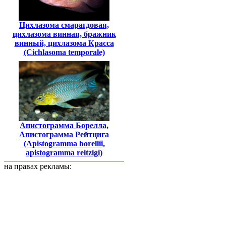
Цихлазома смарагдовая,
цихлазома винная, бражник
винный, цихлазома Красса
(Cichlasoma temporale)
Апистограмма Борелла,
Апистограмма Рейтцига
(Apistogramma borellii,
аpistogramma reitzigi)
на правах рекламы: