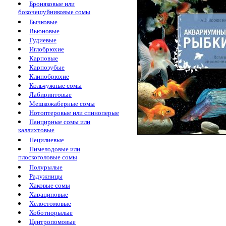
Броняковые или
бокочешуйниковые сомы
Бычковые
Вьюновые
Гудиевые
Иглобрюхие
Карповые
Карпозубые
Клинобрюхие
Кольчужные сомы
Лабиринтовые
Мешкожаберные сомы
Нотоптеровые или спиноперые
Панцирные сомы или
каллихтовые
Пецилиевые
Пимелодовые или
плоскоголовые сомы
Полурылые
Радужницы
Хаковые сомы
Харациновые
Хелостомовые
Хоботнорылые
Центропомовые