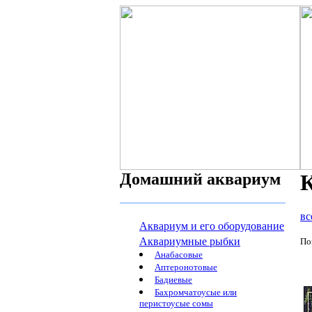
Домашний аквариум
К
вс
Аквариум и его оборудование
Аквариумные рыбки
По
Анабасовые
Аптеронотовые
Бадиевые
Бахромчатоусые или
перистоусые сомы