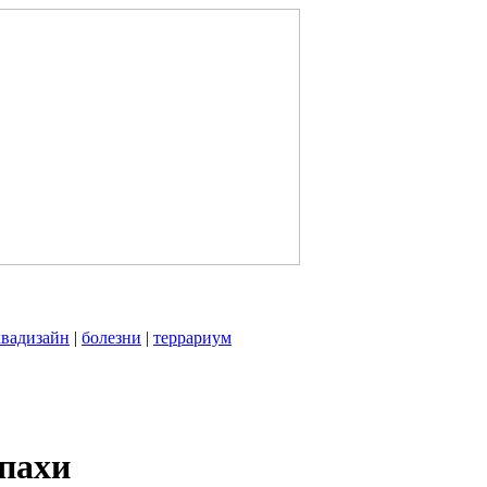
квадизайн
|
болезни
|
террариум
епахи