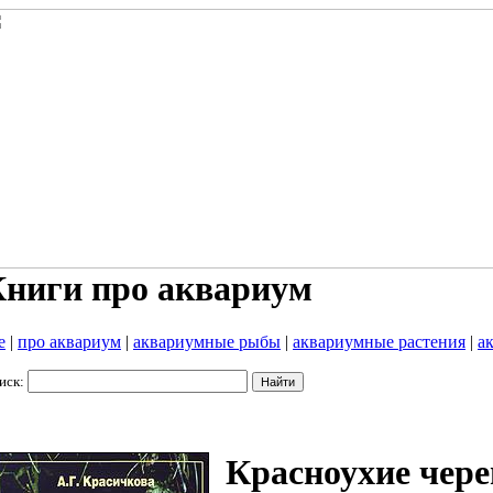
ниги про аквариум
е
|
про аквариум
|
аквариумные рыбы
|
аквариумные растения
|
а
иск:
Красноухие чер