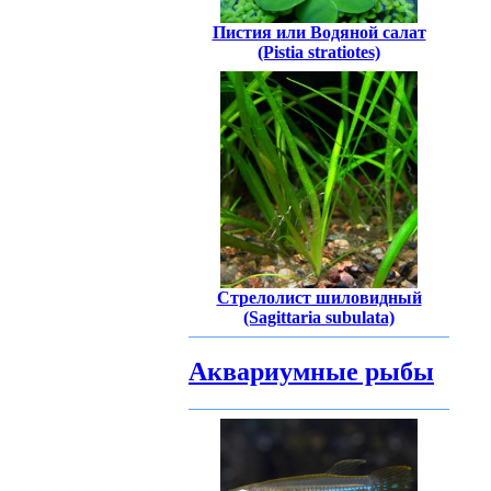
Пистия или Водяной салат
(Pistia stratiotes)
Стрелолист шиловидный
(Sagittaria subulata)
Аквариумные рыбы