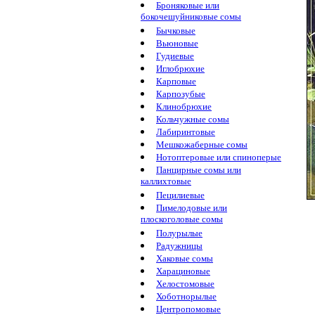
Броняковые или
бокочешуйниковые сомы
Бычковые
Вьюновые
Гудиевые
Иглобрюхие
Карповые
Карпозубые
Клинобрюхие
Кольчужные сомы
Лабиринтовые
Мешкожаберные сомы
Нотоптеровые или спиноперые
Панцирные сомы или
каллихтовые
Пецилиевые
Пимелодовые или
плоскоголовые сомы
Полурылые
Радужницы
Хаковые сомы
Харациновые
Хелостомовые
Хоботнорылые
Центропомовые