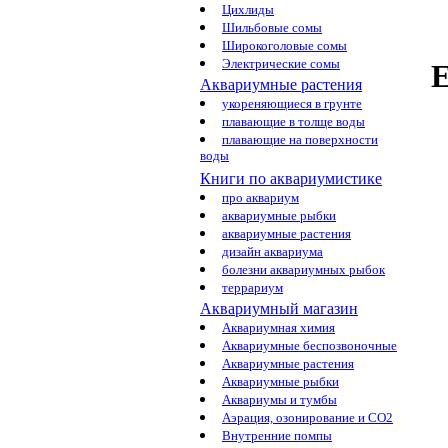
Цихлиды
Шильбовые сомы
Широкоголовые сомы
Электрические сомы
Е
Аквариумные растения
укореняющиеся в грунте
плавающие в толще воды
плавающие на поверхности
воды
Книги по аквариумистике
про аквариум
аквариумные рыбки
аквариумные растения
дизайн аквариума
болезни аквариумных рыбок
террариум
Аквариумный магазин
Аквариумная химия
Аквариумные беспозвоночные
Аквариумные растения
Аквариумные рыбки
Аквариумы и тумбы
Аэрация, озонирование и CO2
Внутренние помпы