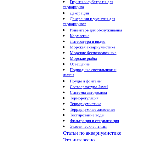
Грунты и субстраты для
террариума
Декорации
Декорации и укрытия для
террариумов
Инвентарь для обслуживания
Кормление
Литература и видео
Морская аквариумистика
Морские беспозвоночные
Морские рыбы
Освещение
Подводные светильники и
лампы
Пруды и фонтаны
Светоарматура Juwel
Системы автодолива
Терморегуляция
Террариумистика
Террариумные животные
Тестирование воды
Фильтрация и стерилизация
Экзотические птицы
Статьи по аквариумистике
Это интересно...