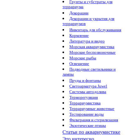
Грунты и субстраты для
террариума
Декорации
Декорации и укрытия для
террариумов
Инвентарь для обслуживания
Кормление
Литература и видео
Морская аквариумистика
Морские беспозвоночные
Морские рыбы
Освещение
Подводные светильники и
лампы
Пруды и фонтаны
Светоарматура Juwel
Системы автодолива
Терморегуляция
Террариумистика
Террариумные животные
Тестирование воды
Фильтрация и стерилизация
Экзотические птицы
Статьи по аквариумистике
Это интересно...