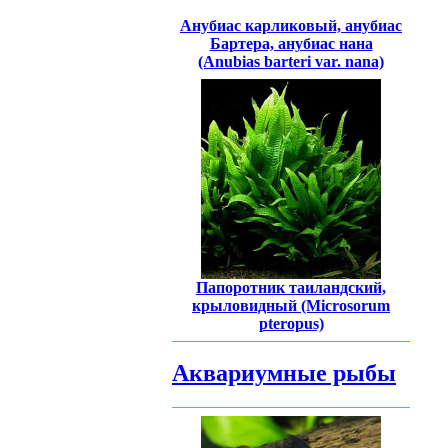
Анубиас карликовый, анубиас
Бартера, анубиас нана
(Anubias barteri var. nana)
Папоротник таиландский,
крыловидный (Microsorum
pteropus)
Аквариумные рыбы