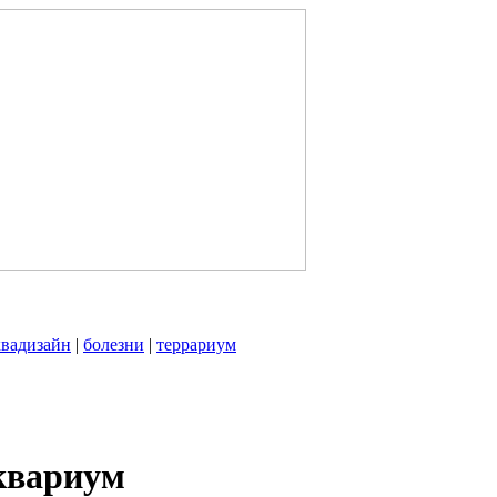
квадизайн
|
болезни
|
террариум
квариум