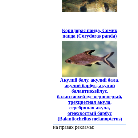
Коридорас панда, Сомик
панда (Corydoras panda)
Акулий балу, акулий бала,
акулий барбус, акулий
балантиохейлус,
балантиохейлус черноперый,
трехцветная акула,
серебряная акула,
огнехвостый барбус
(Balantiocheilus melanopterus)
на правах рекламы: