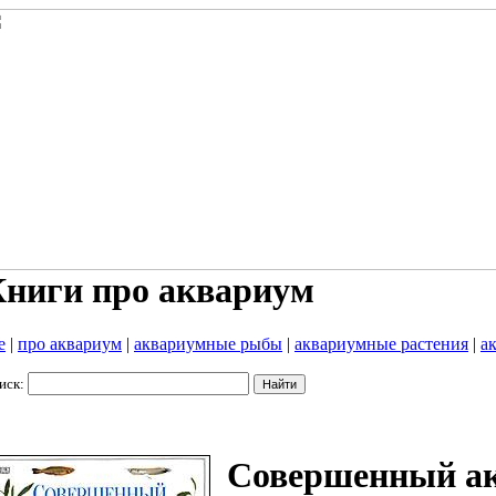
ниги про аквариум
е
|
про аквариум
|
аквариумные рыбы
|
аквариумные растения
|
а
иск:
Совершенный а