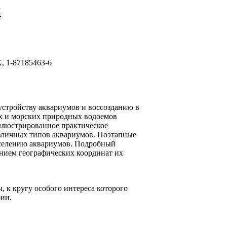
т
Х, 1-87185463-6
устройству аквариумов и воссозданию в
х и морских природных водоемов
ллюстрированное практическое
зличных типов аквариумов. Поэтапные
аселению аквариумов. Подробный
нием географических координат их
, к кругу особого интереса которого
бии.