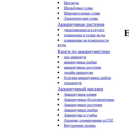
Цихлиды
Шильбовые сомы
Широкоголовые сомы
Электрические сомы
Аквариумные растения
Е
укореняющиеся в грунте
плавающие в толще воды
плавающие на поверхности
воды
Книги по аквариумистике
про аквариум
аквариумные рыбки
аквариумные растения
дизайн аквариума
болезни аквариумных рыбок
террариум
Аквариумный магазин
Аквариумная химия
Аквариумные беспозвоночные
Аквариумные растения
Аквариумные рыбки
Аквариумы и тумбы
Аэрация, озонирование и CO2
Внутренние помпы