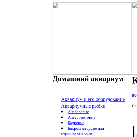
Домашний аквариум
К
вс
Аквариум и его оборудование
Аквариумные рыбки
По
Анабасовые
Аптеронотовые
Бадиевые
Бахромчатоусые или
перистоусые сомы