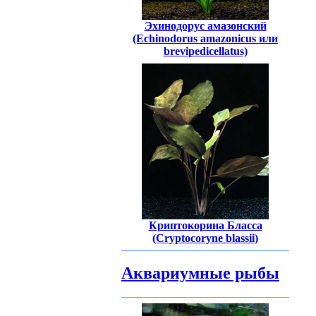
Эхинодорус амазонский
(Echinodorus amazonicus или
brevipedicellatus)
Криптокорина Бласса
(Cryptocoryne blassii)
Аквариумные рыбы