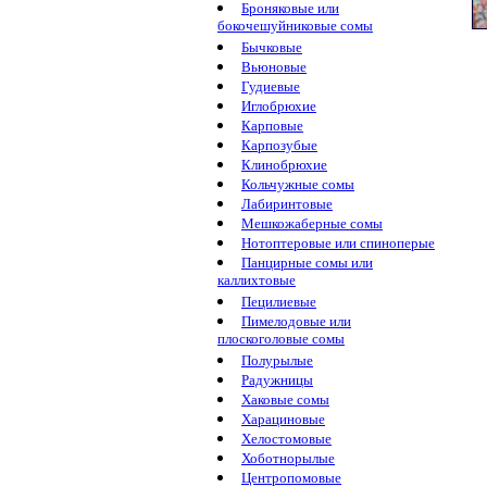
Броняковые или
бокочешуйниковые сомы
Бычковые
Вьюновые
Гудиевые
Иглобрюхие
Карповые
Карпозубые
Клинобрюхие
Кольчужные сомы
Лабиринтовые
Мешкожаберные сомы
Нотоптеровые или спиноперые
Панцирные сомы или
каллихтовые
Пецилиевые
Пимелодовые или
плоскоголовые сомы
Полурылые
Радужницы
Хаковые сомы
Харациновые
Хелостомовые
Хоботнорылые
Центропомовые