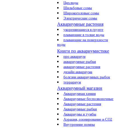
Цихлиды
Шильбовые сомы
Широкоголовые сомы
Электрические сомы
Аквариумные растения
укореняющиеся в грунте
плавающие в толще воды
плавающие на поверхности
воды
Книги по аквариумистике
про аквариум
аквариумные рыбки
аквариумные растения
дизайн аквариума
болезни аквариумных рыбок
террариум
Аквариумный магазин
Аквариумная химия
Аквариумные беспозвоночные
Аквариумные растения
Аквариумные рыбки
Аквариумы и тумбы
Аэрация, озонирование и CO2
Внутренние помпы