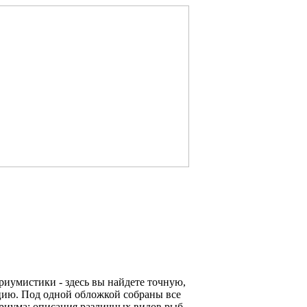
риумистики - здесь вы найдете точную,
ию. Под одной обложкой собраны все
ариума: описания различных видов рыб,