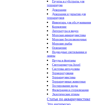
Грунты и субстраты для
террариума
Декорации
Декорации и укрытия для
террариумов
Инвентарь для обслуживания
Кормление
Литература и видео
Морская аквариумистика
Морские беспозвоночные
Морские рыбы
Освещение
Подводные светильники и
лампы
Пруды и фонтаны
Светоарматура Juwel
Системы автодолива
Терморегуляция
Террариумистика
Террариумные животные
Тестирование воды
Фильтрация и стерилизация
Экзотические птицы
Статьи по аквариумистике
Это интересно...