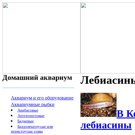
Домашний аквариум
Лебиасин
Аквариум и его оборудование
Аквариумные рыбки
Анабасовые
В К
Аптеронотовые
Бадиевые
лебиасины
Бахромчатоусые или
перистоусые сомы