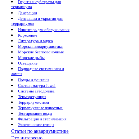
Грунты и субстраты для
террариума
Декорации
Декорации и укрытия для
террариумов
Инвентарь для обслуживания
Кормление
Литература и видео
Морская аквариумистика
Морские беспозвоночные
Морские рыбы
Освещение
Подводные светильники и
лампы
Пруды и фонтаны
Светоарматура Juwel
Системы автодолива
Терморегуляция
Террариумистика
Террариумные животные
Тестирование воды
Фильтрация и стерилизация
Экзотические птицы
Статьи по аквариумистике
Это интересно...