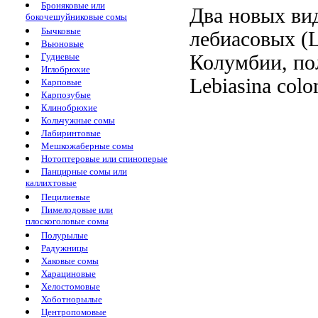
Броняковые или
Два новых вид
бокочешуйниковые сомы
Бычковые
лебиасовых (L
Вьюновые
Гудиевые
Колумбии, пол
Иглобрюхие
Lebiasina colo
Карповые
Карпозубые
Клинобрюхие
Кольчужные сомы
Лабиринтовые
Мешкожаберные сомы
Нотоптеровые или спиноперые
Панцирные сомы или
каллихтовые
Пецилиевые
Пимелодовые или
плоскоголовые сомы
Полурылые
Радужницы
Хаковые сомы
Харациновые
Хелостомовые
Хоботнорылые
Центропомовые