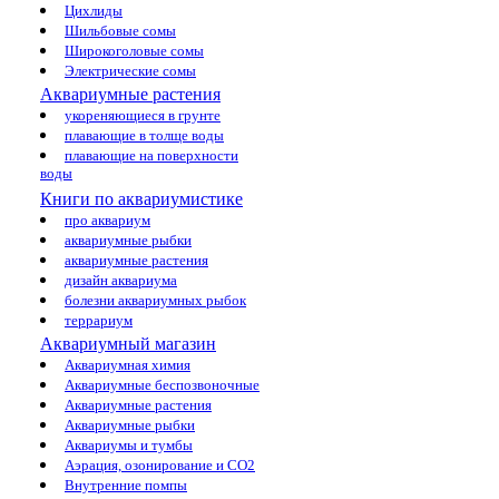
Цихлиды
Шильбовые сомы
Широкоголовые сомы
Электрические сомы
Аквариумные растения
укореняющиеся в грунте
плавающие в толще воды
плавающие на поверхности
воды
Книги по аквариумистике
про аквариум
аквариумные рыбки
аквариумные растения
дизайн аквариума
болезни аквариумных рыбок
террариум
Аквариумный магазин
Аквариумная химия
Аквариумные беспозвоночные
Аквариумные растения
Аквариумные рыбки
Аквариумы и тумбы
Аэрация, озонирование и CO2
Внутренние помпы