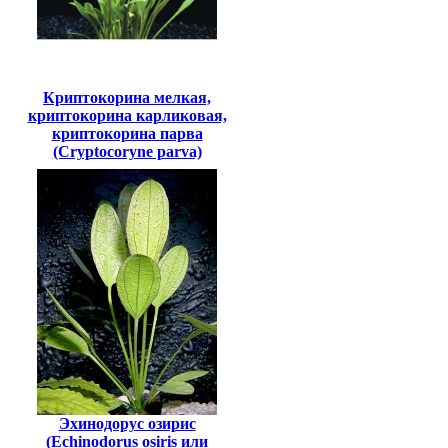
Криптокорина мелкая,
криптокорина карликовая,
криптокорина парва
(Cryptocoryne parva)
Эхинодорус озирис
(Echinodorus osiris или