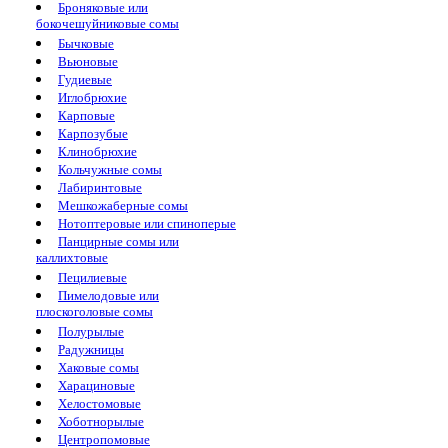
Броняковые или
бокочешуйниковые сомы
Бычковые
Вьюновые
Гудиевые
Иглобрюхие
Карповые
Карпозубые
Клинобрюхие
Кольчужные сомы
Лабиринтовые
Мешкожаберные сомы
Нотоптеровые или спиноперые
Панцирные сомы или
каллихтовые
Пецилиевые
Пимелодовые или
плоскоголовые сомы
Полурылые
Радужницы
Хаковые сомы
Харациновые
Хелостомовые
Хоботнорылые
Центропомовые