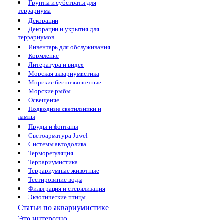
Грунты и субстраты для
террариума
Декорации
Декорации и укрытия для
террариумов
Инвентарь для обслуживания
Кормление
Литература и видео
Морская аквариумистика
Морские беспозвоночные
Морские рыбы
Освещение
Подводные светильники и
лампы
Пруды и фонтаны
Светоарматура Juwel
Системы автодолива
Терморегуляция
Террариумистика
Террариумные животные
Тестирование воды
Фильтрация и стерилизация
Экзотические птицы
Статьи по аквариумистике
Это интересно...