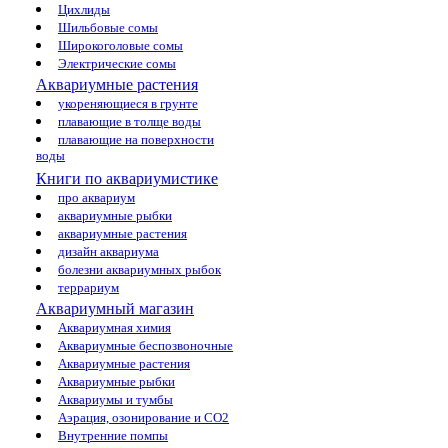
Цихлиды
Шильбовые сомы
Широкоголовые сомы
Электрические сомы
Аквариумные растения
укореняющиеся в грунте
плавающие в толще воды
плавающие на поверхности
воды
Книги по аквариумистике
про аквариум
аквариумные рыбки
аквариумные растения
дизайн аквариума
болезни аквариумных рыбок
террариум
Аквариумный магазин
Аквариумная химия
Аквариумные беспозвоночные
Аквариумные растения
Аквариумные рыбки
Аквариумы и тумбы
Аэрация, озонирование и CO2
Внутренние помпы