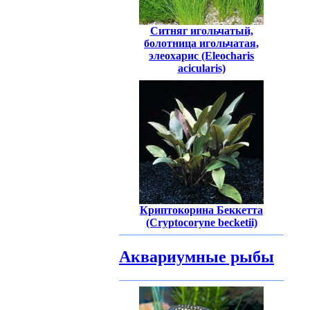
Ситняг игольчатый,
болотница игольчатая,
элеохарис (Eleocharis
acicularis)
Криптокорина Беккетта
(Cryptocoryne becketii)
Аквариумные рыбы