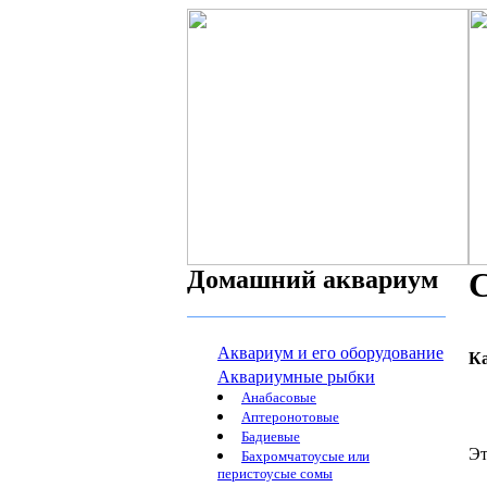
Домашний аквариум
Аквариум и его оборудование
К
Аквариумные рыбки
Анабасовые
Аптеронотовые
Бадиевые
Эт
Бахромчатоусые или
перистоусые сомы