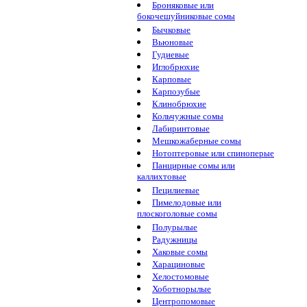
Броняковые или
бокочешуйниковые сомы
Бычковые
Вьюновые
Гудиевые
Иглобрюхие
Карповые
Карпозубые
Клинобрюхие
Кольчужные сомы
Лабиринтовые
Мешкожаберные сомы
Нотоптеровые или спиноперые
Панцирные сомы или
каллихтовые
Пецилиевые
Пимелодовые или
плоскоголовые сомы
Полурылые
Радужницы
Хаковые сомы
Харациновые
Хелостомовые
Хоботнорылые
Центропомовые