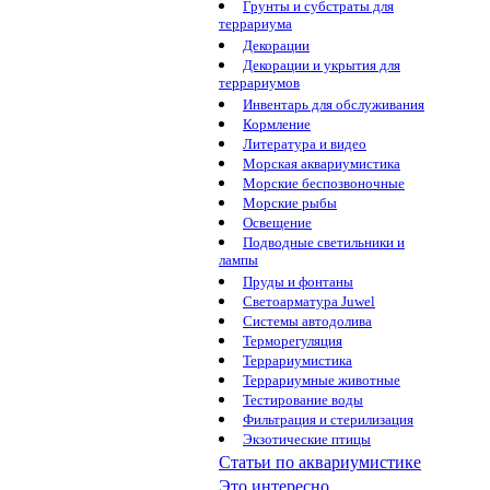
Грунты и субстраты для
террариума
Декорации
Декорации и укрытия для
террариумов
Инвентарь для обслуживания
Кормление
Литература и видео
Морская аквариумистика
Морские беспозвоночные
Морские рыбы
Освещение
Подводные светильники и
лампы
Пруды и фонтаны
Светоарматура Juwel
Системы автодолива
Терморегуляция
Террариумистика
Террариумные животные
Тестирование воды
Фильтрация и стерилизация
Экзотические птицы
Статьи по аквариумистике
Это интересно...