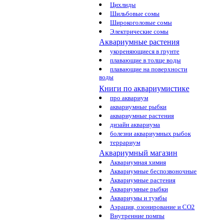
Цихлиды
Шильбовые сомы
Широкоголовые сомы
Электрические сомы
Аквариумные растения
укореняющиеся в грунте
плавающие в толще воды
плавающие на поверхности
воды
Книги по аквариумистике
про аквариум
аквариумные рыбки
аквариумные растения
дизайн аквариума
болезни аквариумных рыбок
террариум
Аквариумный магазин
Аквариумная химия
Аквариумные беспозвоночные
Аквариумные растения
Аквариумные рыбки
Аквариумы и тумбы
Аэрация, озонирование и CO2
Внутренние помпы