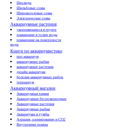
Цихлиды
Шильбовые сомы
Широкоголовые сомы
Электрические сомы
Аквариумные растения
укореняющиеся в грунте
плавающие в толще воды
плавающие на поверхности
воды
Книги по аквариумистике
про аквариум
аквариумные рыбки
аквариумные растения
дизайн аквариума
болезни аквариумных рыбок
террариум
Аквариумный магазин
Аквариумная химия
Аквариумные беспозвоночные
Аквариумные растения
Аквариумные рыбки
Аквариумы и тумбы
Аэрация, озонирование и CO2
Внутренние помпы