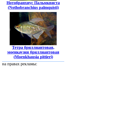
Нотобранхиус Пальмквиста
(Nothobranchius palmquisti)
Тетра бриллиантовая,
моенкаузия бриллиантовая
(Moenkhausia pittieri)
на правах рекламы: