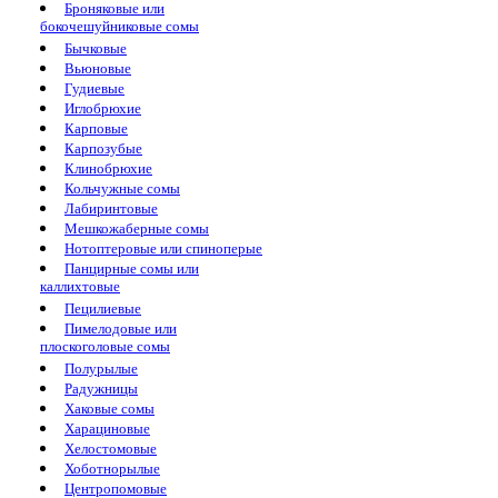
Броняковые или
бокочешуйниковые сомы
Бычковые
Вьюновые
Гудиевые
Иглобрюхие
Карповые
Карпозубые
Клинобрюхие
Кольчужные сомы
Лабиринтовые
Мешкожаберные сомы
Нотоптеровые или спиноперые
Панцирные сомы или
каллихтовые
Пецилиевые
Пимелодовые или
плоскоголовые сомы
Полурылые
Радужницы
Хаковые сомы
Харациновые
Хелостомовые
Хоботнорылые
Центропомовые