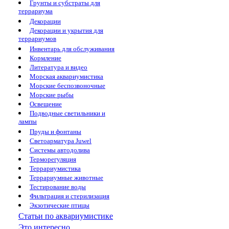
Грунты и субстраты для
террариума
Декорации
Декорации и укрытия для
террариумов
Инвентарь для обслуживания
Кормление
Литература и видео
Морская аквариумистика
Морские беспозвоночные
Морские рыбы
Освещение
Подводные светильники и
лампы
Пруды и фонтаны
Светоарматура Juwel
Системы автодолива
Терморегуляция
Террариумистика
Террариумные животные
Тестирование воды
Фильтрация и стерилизация
Экзотические птицы
Статьи по аквариумистике
Это интересно...