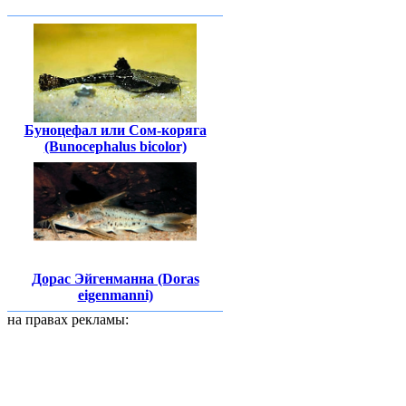
Буноцефал или Сом-коряга
(Bunocephalus bicolor)
Дорас Эйгенманна (Doras
eigenmanni)
на правах рекламы: