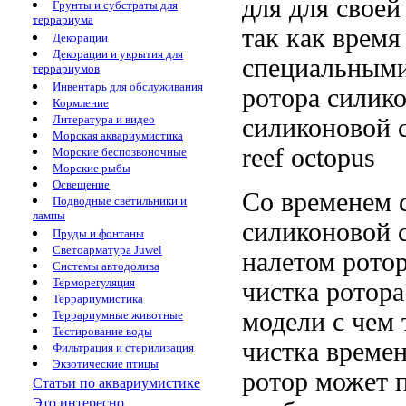
для
для свое
Грунты и субстраты для
террариума
так как
время
Декорации
Декорации и укрытия для
специальным
террариумов
Инвентарь для обслуживания
ротора силик
Кормление
Литература и видео
силиконовой 
Морская аквариумистика
reef octopus
Морские беспозвоночные
Морские рыбы
Освещение
Со временем
Подводные светильники и
лампы
силиконовой 
Пруды и фонтаны
Светоарматура Juwel
налетом
рото
Системы автодолива
Терморегуляция
чистка ротор
Террариумистика
модели
с чем
Террариумные животные
Тестирование воды
чистка
времен
Фильтрация и стерилизация
Экзотические птицы
ротор может 
Статьи по аквариумистике
Это интересно...