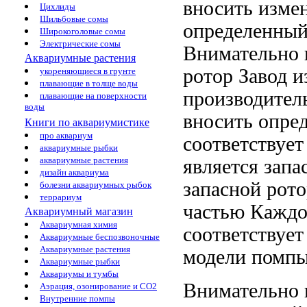
вносить изме
Цихлиды
Шильбовые сомы
определенный
Широкоголовые сомы
Электрические сомы
Внимательно 
Аквариумные растения
ротор
Завод и
укореняющиеся в грунте
плавающие в толще воды
производител
плавающие на поверхности
воды
вносить
опре
Книги по аквариумистике
про аквариум
соответствуе
аквариумные рыбки
аквариумные растения
является запа
дизайн аквариума
запасной
рото
болезни аквариумных рыбок
террариум
частью Каждо
Аквариумный магазин
Аквариумная химия
соответствуе
Аквариумные беспозвоночные
Аквариумные растения
модели помпы
Аквариумные рыбки
Аквариумы и тумбы
Внимательно
Аэрация, озонирование и CO2
Внутренние помпы