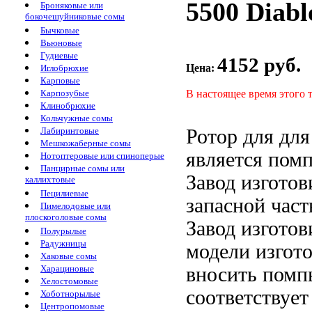
5500 Diabl
Броняковые или
бокочешуйниковые сомы
Бычковые
Вьюновые
Гудиевые
4152 руб.
Цена:
Иглобрюхие
Карповые
В настоящее время этого 
Карпозубые
Клинобрюхие
Кольчужные сомы
Ротор для
для
Лабиринтовые
Мешкожаберные сомы
является
помп
Нотоптеровые или спиноперые
Панцирные сомы или
Завод изготов
каллихтовые
Пецилиевые
запасной час
Пимелодовые или
плоскоголовые сомы
Завод изготов
Полурылые
Радужницы
модели
изгот
Хаковые сомы
вносить
помп
Харациновые
Хелостомовые
соответствуе
Хоботнорылые
Центропомовые