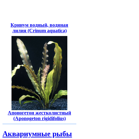
Кринум водный, водяная
лилия (Crinum aquatica)
Апоногетон жестколистный
(Aponogeton rigidifolius)
Аквариумные рыбы