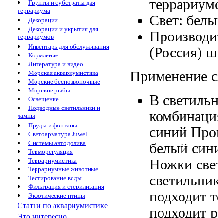
террариум
Грунты и субстраты для
террариума
Свет: бел
Декорации
Декорации и укрытия для
Производи
террариумов
Инвентарь для обслуживания
(Россия)
ш
Кормление
Литература и видео
Применение с
Морская аквариумистика
Морские беспозвоночные
Морские рыбы
В светиль
Освещение
Подводные светильники и
комбинац
лампы
Пруды и фонтаны
синий Про
Светоарматура Juwel
Системы автодолива
белый син
Терморегуляция
Ножки све
Террариумистика
Террариумные животные
светильни
Тестирование воды
Фильтрация и стерилизация
подходит т
Экзотические птицы
Статьи по аквариумистике
подходит
р
Это интересно...