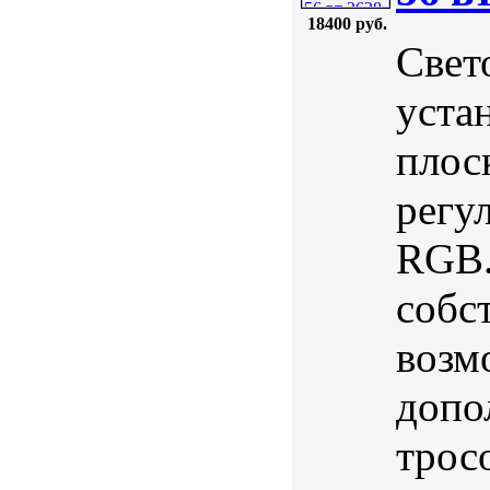
18400 руб.
Свет
уста
плос
регу
RGB.
собс
возм
допо
трос