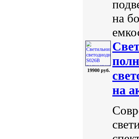
подв
на б
емкос
Свет
полн
19900 руб.
свет
на а
Совр
свет
спек