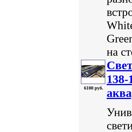
встр
White
Gree
на с
Свет
138-
6100 руб.
аква
Унив
свет