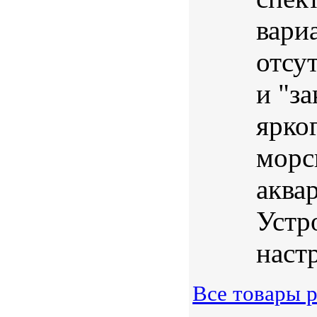
вари
отсу
и "за
ярког
морс
аква
Устр
наст
Все товары 