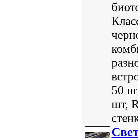
биот
Клас
черн
комб
разно
встр
50 шт
шт, 
стен
Свет