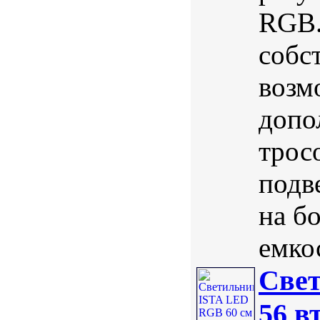
RGB.
собс
возм
допо
трос
подв
на б
емкос
Свет
56 в