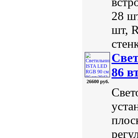
встр
28 шт
шт, 
стен
Свет
86 в
26600 руб.
Свет
уста
плос
регу