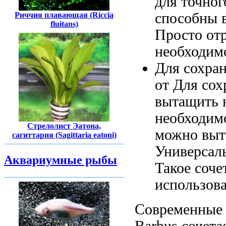
для точног
способны 
Риччия плавающая (Riccia
fluitans)
Просто от
необходим
Для сохра
от
Для сох
вытащить 
необходим
Стрелолист Эатона,
можно выт
сагиттария (Sagittaria eatoni)
Универсал
Аквариумные рыбы
Такое соче
использов
Современные 
Barbus
сочета