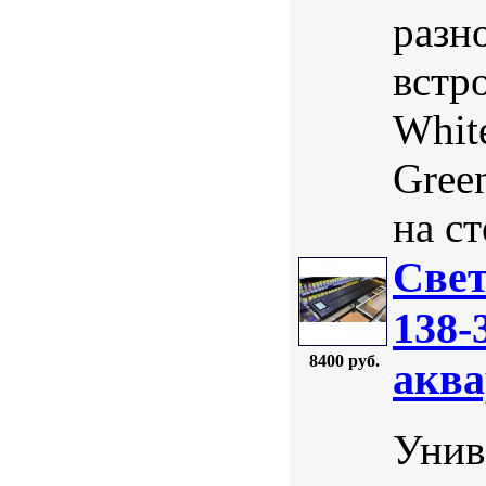
разно
встр
White
Gree
на ст
Свет
138-
8400 руб.
аква
Унив