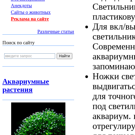
Светильни
Анекдоты
Сайты о животных
пластиков
Реклама на сайте
Для вкл/в
Различные статьи
светильник
Поиск по сайту
Современ
аквариумн
запомина
Ножки све
Аквариумные
выдвигать
растения
для точно
под
светил
аквариум.
отрегулир