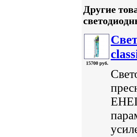
Другие тов
светодиодн
Све
clas
15700 руб.
Свет
прес
EHEI
пара
усил