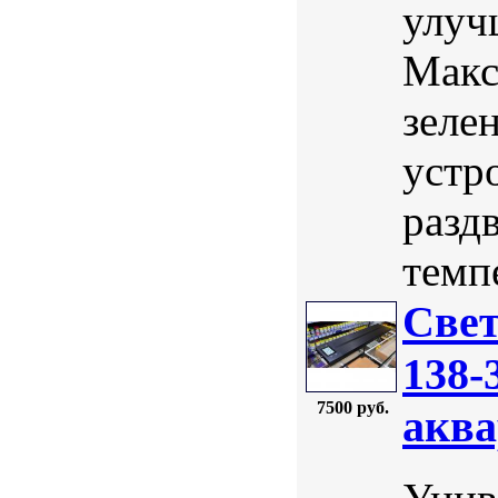
улуч
Макс
зеле
устр
разд
темп
Свет
138-
7500 руб.
аква