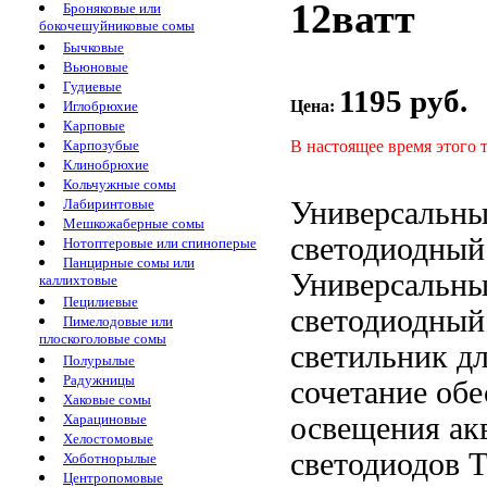
12ватт
Броняковые или
бокочешуйниковые сомы
Бычковые
Вьюновые
Гудиевые
1195 руб.
Цена:
Иглобрюхие
Карповые
В настоящее время этого 
Карпозубые
Клинобрюхие
Кольчужные сомы
Универсальн
Лабиринтовые
Мешкожаберные сомы
светодиодный
Нотоптеровые или спиноперые
Панцирные сомы или
Универсальн
каллихтовые
Пецилиевые
светодиодный
Пимелодовые или
плоскоголовые сомы
светильник д
Полурылые
Радужницы
сочетание обе
Хаковые сомы
освещения ак
Харациновые
Хелостомовые
светодиодов Т
Хоботнорылые
Центропомовые