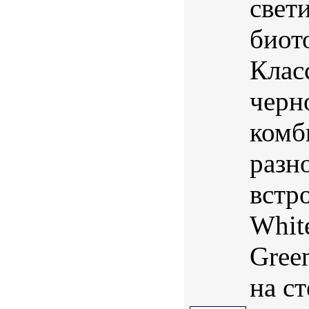
свет
биот
Клас
черн
комб
разно
встр
White
Gree
на ст