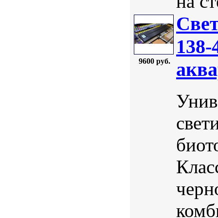
на с
Свет
138-
9600 руб.
аква
Унив
свет
биот
Клас
черн
комб