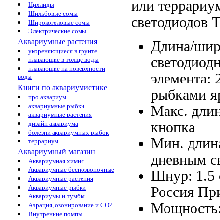
или террариу
Цихлиды
Шильбовые сомы
светодиодов Т
Широкоголовые сомы
Электрические сомы
Аквариумные растения
Длина/шир
укореняющиеся в грунте
светодиод
плавающие в толще воды
плавающие на поверхности
элемента: 
воды
Книги по аквариумистике
рыбками я
про аквариум
аквариумные рыбки
Макс. дли
аквариумные растения
кнопка
дизайн аквариума
болезни аквариумных рыбок
Мин. длин
террариум
Аквариумный магазин
дневным с
Аквариумная химия
Аквариумные беспозвоночные
Шнур: 1.5
Аквариумные растения
Аквариумные рыбки
Россия Пр
Аквариумы и тумбы
Мощность
Аэрация, озонирование и CO2
Внутренние помпы