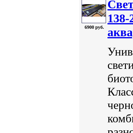
Свет
138-
6900 руб.
аква
Унив
свет
биот
Клас
черн
комб
разно