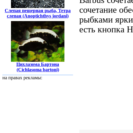
сочетание обе
Слепая пещерная рыба, Тетра
слепая (Anoptichthys jordani)
рыбками ярк
есть кнопка 
Цихлазома Бартона
(Cichlasoma bartoni)
на правах рекламы: