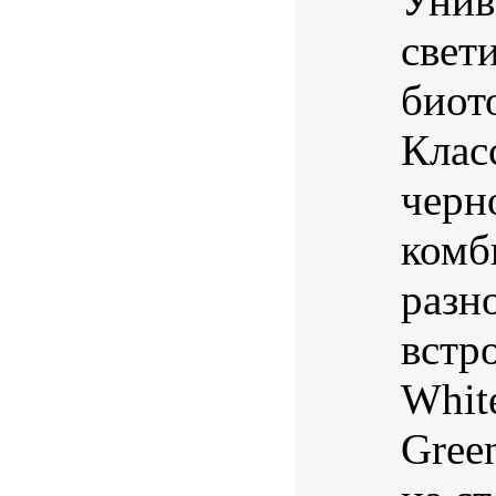
Унив
свет
биот
Клас
черн
комб
разно
встр
White
Gree