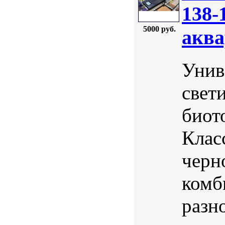
138-
5000 руб.
аква
Унив
свет
биот
Клас
черн
комб
разно