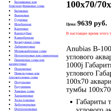
100x70/70x
Броняковые или
бокочешуйниковые сомы
Бычковые
Вьюновые
Гудиевые
9639 руб.
Цена:
Иглобрюхие
Карповые
В настоящее время этого 
Карпозубые
Клинобрюхие
Кольчужные сомы
Anubias B-10
Лабиринтовые
Мешкожаберные сомы
углового акв
Нотоптеровые или спиноперые
Панцирные сомы или
1000j Габари
каллихтовые
Пецилиевые
углового
Габа
Пимелодовые или
плоскоголовые сомы
100x70
аквари
Полурылые
Радужницы
тумбы 100x70
Хаковые сомы
Харациновые
Габариты 
Хелостомовые
Хоботнорылые
углового а
Центропомовые