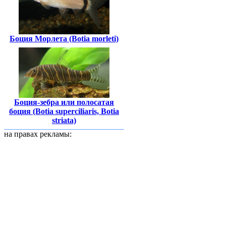
Боция Морлета (Botia morleti)
Боция-зебра или полосатая
боция (Botia superciliaris, Botia
striata)
на правах рекламы: