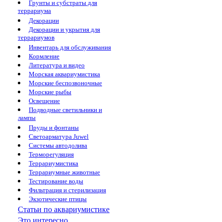
Грунты и субстраты для
террариума
Декорации
Декорации и укрытия для
террариумов
Инвентарь для обслуживания
Кормление
Литература и видео
Морская аквариумистика
Морские беспозвоночные
Морские рыбы
Освещение
Подводные светильники и
лампы
Пруды и фонтаны
Светоарматура Juwel
Системы автодолива
Терморегуляция
Террариумистика
Террариумные животные
Тестирование воды
Фильтрация и стерилизация
Экзотические птицы
Статьи по аквариумистике
Это интересно...