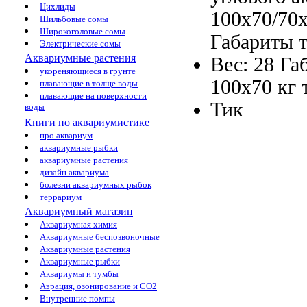
Цихлиды
100x70/70
Шильбовые сомы
Широкоголовые сомы
Габариты 
Электрические сомы
Аквариумные растения
Вес: 28
Га
укореняющиеся в грунте
100x70
кг
плавающие в толще воды
плавающие на поверхности
Тик
воды
Книги по аквариумистике
про аквариум
аквариумные рыбки
аквариумные растения
дизайн аквариума
болезни аквариумных рыбок
террариум
Аквариумный магазин
Аквариумная химия
Аквариумные беспозвоночные
Аквариумные растения
Аквариумные рыбки
Аквариумы и тумбы
Аэрация, озонирование и CO2
Внутренние помпы