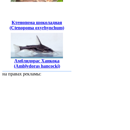
Ктенопома шоколадная
(Ctenopoma oxyrhynchum)
Амблидорас Ханкока
(Amblydoras hancocki)
на правах рекламы: