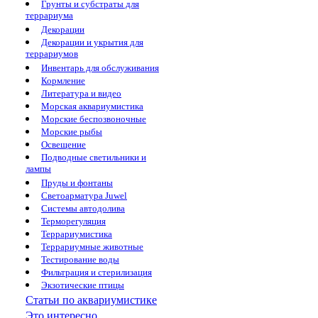
Грунты и субстраты для
террариума
Декорации
Декорации и укрытия для
террариумов
Инвентарь для обслуживания
Кормление
Литература и видео
Морская аквариумистика
Морские беспозвоночные
Морские рыбы
Освещение
Подводные светильники и
лампы
Пруды и фонтаны
Светоарматура Juwel
Системы автодолива
Терморегуляция
Террариумистика
Террариумные животные
Тестирование воды
Фильтрация и стерилизация
Экзотические птицы
Статьи по аквариумистике
Это интересно...