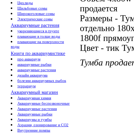
Цихлиды
продается
Шильбовые сомы
Широкоголовые сомы
Размеры -
Тум
Электрические сомы
Аквариумные растения
отдельно
180x
укореняющиеся в грунте
1800f прямоу
плавающие в толще воды
плавающие на поверхности
Цвет -
тик Ту
воды
Книги по аквариумистике
про аквариум
Тумба прода
аквариумные рыбки
аквариумные растения
дизайн аквариума
болезни аквариумных рыбок
террариум
Аквариумный магазин
Аквариумная химия
Аквариумные беспозвоночные
Аквариумные растения
Аквариумные рыбки
Аквариумы и тумбы
Аэрация, озонирование и CO2
Внутренние помпы