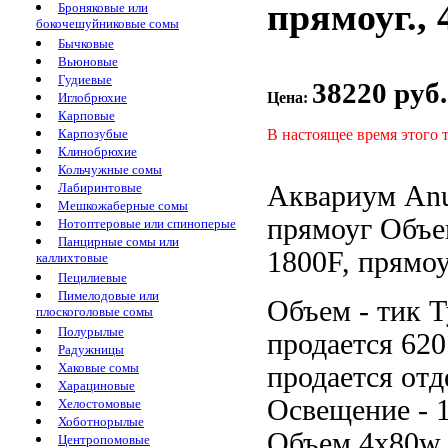
прямоуг., 
Броняковые или
бокочешуйниковые сомы
Бычковые
Вьюновые
Гудиевые
38220 руб.
Цена:
Иглобрюхие
Карповые
В настоящее время этого 
Карпозубые
Клинобрюхие
Кольчужные сомы
Аквариум An
Лабиринтовые
Мешкожаберные сомы
прямоуг Объ
Нотоптеровые или спиноперые
Панцирные сомы или
1800F, прямоу
каллихтовые
Пецилиевые
Пимелодовые или
Объем -
тик 
плоскоголовые сомы
Полурылые
продается
620
Радужницы
Хаковые сомы
продается отд
Харациновые
Освещение -
Хелостомовые
Хоботнорылые
Объем
4х80w
Центропомовые