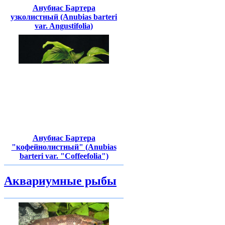
Анубиас Бартера
узколистный (Anubias barteri
var. Angustifolia)
Анубиас Бартера
"кофейнолистный" (Anubias
barteri var. "Coffeefolia")
Аквариумные рыбы