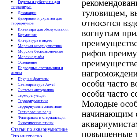
рекомендован
Грунты и субстраты для
террариума
туловищем, 
Декорации
Декорации и укрытия для
относятся
взд
террариумов
Инвентарь для обслуживания
вогнутым
при
Кормление
Литература и видео
преимуществ
Морская аквариумистика
рифов преим
Морские беспозвоночные
Морские рыбы
преимуществе
Освещение
Подводные светильники и
нагроможден
лампы
Пруды и фонтаны
особи часто в
Светоарматура Juwel
Системы автодолива
особи часто
со
Терморегуляция
Террариумистика
Молодые осо
Террариумные животные
начинающим
Тестирование воды
Фильтрация и стерилизация
аквариумиста
Экзотические птицы
Статьи по аквариумистике
повышенные 
Это интересно...