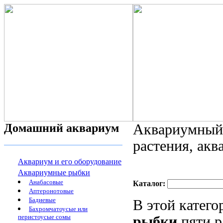
Домашний аквариум
Аквариумный 
растения, ак
Аквариум и его оборудование
Аквариумные рыбки
Анабасовые
Каталог:
Аптеронотовые
Бадиевые
В этой катег
Бахромчатоусые или
перистоусые сомы
рыбки
пяти р