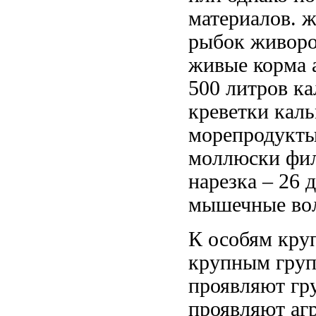
материалов.
ж
рыбок живоро
живые корма
500 литров
ка
креветки кал
морепродукты
моллюски фи
нарезка
– 26
д
мышечные во
К особям
кру
крупным гру
проявляют
гр
проявляют аг