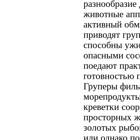
разнообразие
животные
апп
активный об
приводят
гру
способны ужи
опасными сос
поедают прак
готовностью 
Груперы
филь
морепродукт
креветки
соор
просторных
ж
золотых рыбо
или
однако п