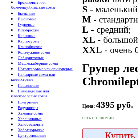
Броняковые или
S
- маленький
бокочешуйниковые сомы
Бычковые
M
- стандарт
Вьюновые
Гудиевые
L
- средний;
Иглобрюхие
Карповые
XL
- большой
Карпозубые
Клинобрюхие
XXL
- очень 
Кольчужные сомы
Лабиринтовые
Мешкожаберные сомы
Групер лео
Нотоптеровые или спиноперые
Панцирные сомы или
Chromilepte
каллихтовые
Пецилиевые
Пимелодовые или
плоскоголовые сомы
4395 руб.
Полурылые
Цена:
Радужницы
Хаковые сомы
есть в наличии
Харациновые
Хелостомовые
Хоботнорылые
Купить
Центропомовые