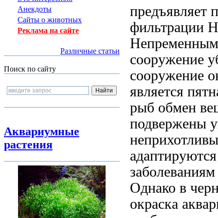
предъявляет
Анекдоты
Сайты о животных
фильтрации 
Реклама на сайте
Непременным
Различные статьи
сооружение 
Поиск по сайту
сооружение
о
является
пятн
рыб
обмен ве
подвержены
у
Аквариумные
неприхотлив
растения
адаптируются
заболеваниям
Однако
в чер
окраска
аквар