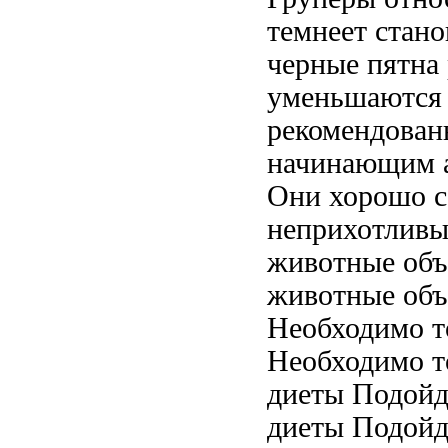
темнеет стано
черные пятна
уменьшаются
рекомендова
начинающим 
Они хорошо
неприхотлив
животные об
животные об
Необходимо т
Необходимо т
диеты Подой
диеты Подойд