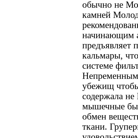
обычно не
Мо
камней Молод
рекомендова
начинающим 
предъявляет 
кальмары,
чт
системе филь
Непременным
убежищ
чтобы
содержала не
мышечные
бы
обмен вещест
ткани. Групе
удовольстви