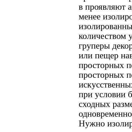
в
проявляют а
менее изолир
изолированны
количеством
груперы
деко
или
пещер на
просторных п
просторных 
искусственны
при условии
сходных разм
одновременн
Нужно
изоли