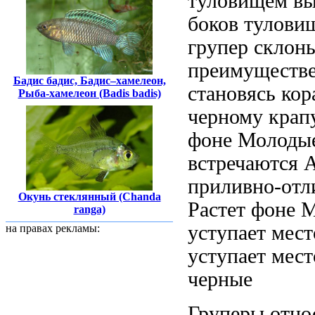
туловищем в
боков тулови
групер
склоны
преимуществ
Бадис бадис, Бадис–хамелеон,
становясь
кор
Рыба-хамелеон (Badis badis)
черному крап
фоне
Молодые
встречаются
А
приливно-от
Окунь стеклянный (Chanda
Растет
фоне М
ranga)
уступает мес
на правах рекламы:
уступает мест
черные
Груперы отно