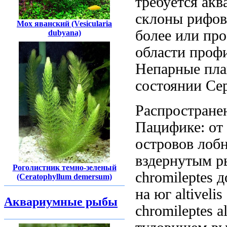
требуется ак
склоны рифов
Мох яванский (Vesicularia
более или
про
dubyana)
области проф
Непарные пла
состоянии Се
Распростране
Пацифике: от
островов
лоб
вздернутым 
Роголистник темно-зеленый
chromileptes
д
(Ceratophyllum demersum)
на юг
altivelis
Аквариумные рыбы
chromileptes a