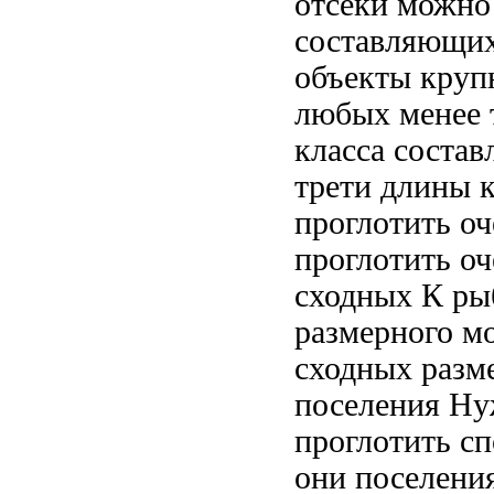
отсеки можно
составляющих
объекты
круп
любых
менее 
класса
состав
трети длины
проглотить о
проглотить оч
сходных
К ры
размерного
мо
сходных разм
поселения Н
проглотить
сп
они
поселени