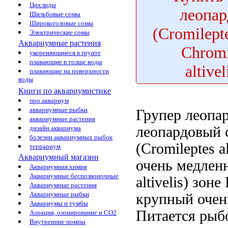
Цихлиды
леопа
Шильбовые сомы
Широкоголовые сомы
(Cromilepte
Электрические сомы
Аквариумные растения
Chromi
укореняющиеся в грунте
плавающие в толще воды
altivel
плавающие на поверхности
воды
Книги по аквариумистике
про аквариум
аквариумные рыбки
Групер леоп
аквариумные растения
леопардовый c
дизайн аквариума
болезни аквариумных рыбок
(Cromileptes al
террариум
Аквариумный магазин
очень медлен
Аквариумная химия
Аквариумные беспозвоночные
altivelis)
зоне 
Аквариумные растения
Аквариумные рыбки
крупный
очен
Аквариумы и тумбы
Питается рыб
Аэрация, озонирование и CO2
Внутренние помпы