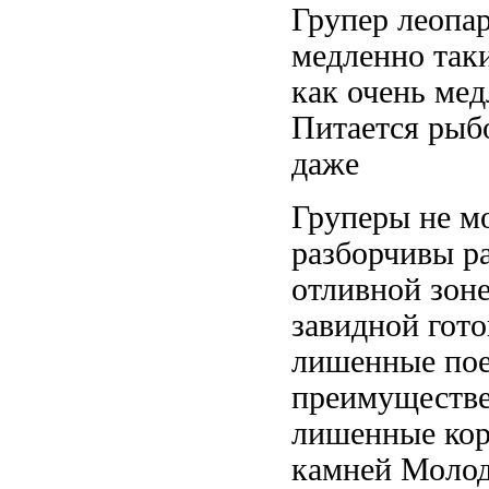
Групер леопар
медленно
так
как
очень мед
Питается рыб
даже
Груперы не
м
разборчивы
р
отливной зоне
завидной гот
лишенные
пое
преимуществ
лишенные кор
камней Моло