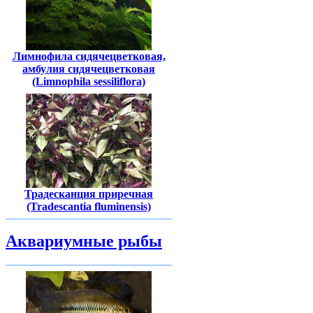
Лимнофила сидячецветковая,
амбулия сидячецветковая
(Limnophila sessiliflora)
Традесканция приречная
(Tradescantia fluminensis)
Аквариумные рыбы