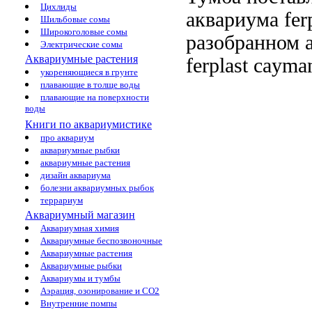
Цихлиды
аквариума ferp
Шильбовые сомы
Широкоголовые сомы
разобранном
Электрические сомы
Аквариумные растения
ferplast cayma
укореняющиеся в грунте
плавающие в толще воды
плавающие на поверхности
воды
Книги по аквариумистике
про аквариум
аквариумные рыбки
аквариумные растения
дизайн аквариума
болезни аквариумных рыбок
террариум
Аквариумный магазин
Аквариумная химия
Аквариумные беспозвоночные
Аквариумные растения
Аквариумные рыбки
Аквариумы и тумбы
Аэрация, озонирование и CO2
Внутренние помпы