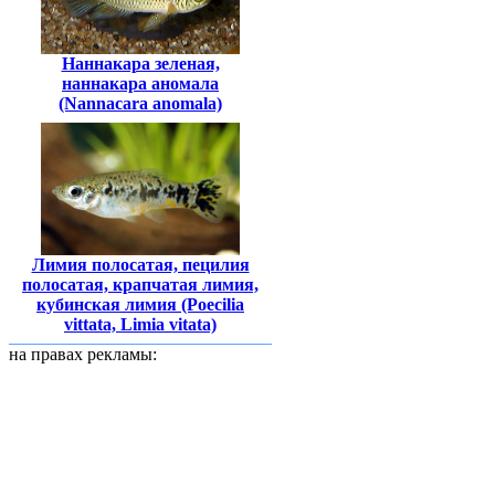
Наннакара зеленая,
наннакара аномала
(Nannacara anomala)
Лимия полосатая, пецилия
полосатая, крапчатая лимия,
кубинская лимия (Poecilia
vittata, Limia vitata)
на правах рекламы: