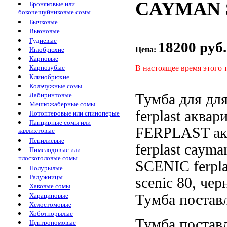
CAYMAN S
Броняковые или
бокочешуйниковые сомы
Бычковые
Вьюновые
Гудиевые
18200 руб.
Цена:
Иглобрюхие
Карповые
В настоящее время этого 
Карпозубые
Клинобрюхие
Кольчужные сомы
Тумба для
дл
Лабиринтовые
Мешкожаберные сомы
ferplast
аквар
Нотоптеровые или спиноперые
Панцирные сомы или
FERPLAST
а
каллихтовые
Пецилиевые
ferplast cayma
Пимелодовые или
плоскоголовые сомы
SCENIC
ferpl
Полурылые
Радужницы
scenic
80, чер
Хаковые сомы
Тумба постав
Харациновые
Хелостомовые
Хоботнорылые
Тумба постав
Центропомовые