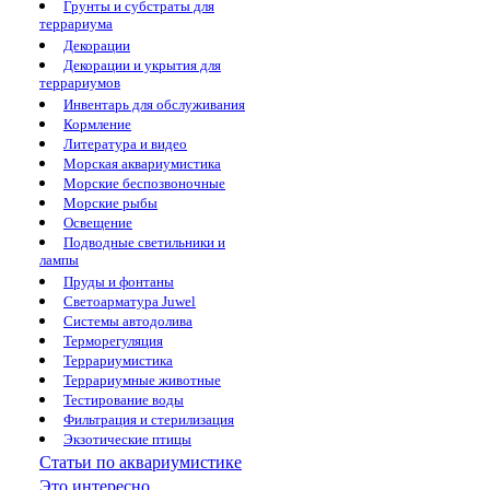
Грунты и субстраты для
террариума
Декорации
Декорации и укрытия для
террариумов
Инвентарь для обслуживания
Кормление
Литература и видео
Морская аквариумистика
Морские беспозвоночные
Морские рыбы
Освещение
Подводные светильники и
лампы
Пруды и фонтаны
Светоарматура Juwel
Системы автодолива
Терморегуляция
Террариумистика
Террариумные животные
Тестирование воды
Фильтрация и стерилизация
Экзотические птицы
Статьи по аквариумистике
Это интересно...