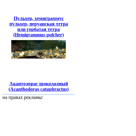
Пульхер, хемиграммус
пульхер, перуанская тетра
или горбатая тетра
(Hemigrammus pulcher)
Акантодорас шоколадный
(Acanthodoras cataphractus)
на правах рекламы: