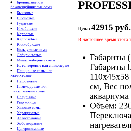
PROFESSI
Броняковые или
бокочешуйниковые сомы
Бычковые
Вьюновые
Гудиевые
42915 руб.
Цена:
Иглобрюхие
Карповые
В настоящее время этого 
Карпозубые
Клинобрюхие
Кольчужные сомы
Габариты 
Лабиринтовые
Мешкожаберные сомы
Габариты 
Нотоптеровые или спиноперые
Панцирные сомы или
110х45x58
каллихтовые
Пецилиевые
cм,
Вес по
Пимелодовые или
плоскоголовые сомы
аквариума
Полурылые
Радужницы
Объем: 23
Хаковые сомы
Переключа
Харациновые
Хелостомовые
нагревател
Хоботнорылые
Центропомовые