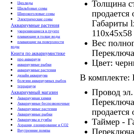
Толщина с
Цихлиды
Шильбовые сомы
продается 
Широкоголовые сомы
Электрические сомы
Габариты 
Аквариумные растения
110х45x58
укореняющиеся в грунте
плавающие в толще воды
Вес полно
плавающие на поверхности
воды
Переключа
Книги по аквариумистике
про аквариум
Цвет: чер
аквариумные рыбки
аквариумные растения
В комплекте:
дизайн аквариума
болезни аквариумных рыбок
террариум
Провод эл
Аквариумный магазин
Аквариумная химия
Переключа
Аквариумные беспозвоночные
Аквариумные растения
продается 
Аквариумные рыбки
Таймер -
Г
Аквариумы и тумбы
Аэрация, озонирование и CO2
Переключа
Внутренние помпы