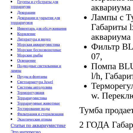
Грунты и субстраты для
аквариума
террариума
Декорации
Лампы с
Т
Декорации и укрытия для
террариумов
Габариты 
Инвентарь для обслуживания
Кормление
аквариума
Литература и видео
Фильтр 
Морская аквариумистика
Морские беспозвоночные
07,
Морские рыбы
Освещение
Помпа B
Подводные светильники и
лампы
l/h,
Габари
Пруды и фонтаны
Светоарматура Juwel
Терморег
Системы автодолива
Терморегуляция
w.
Переклю
Террариумистика
Террариумные животные
Тумба продае
Тестирование воды
Фильтрация и стерилизация
Экзотические птицы
2 ГОДА
Габа
Статьи по аквариумистике
Это интересно...