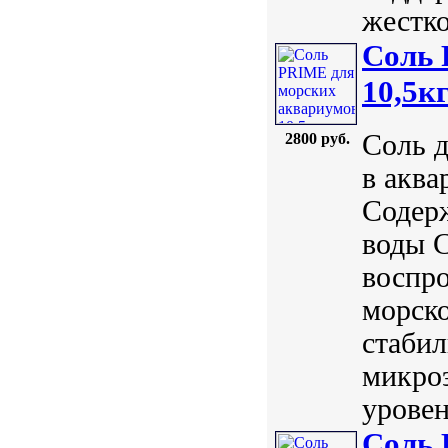
жестко
Соль 
10,5к
Соль д
2800 руб.
в аква
Содерж
воды 
воспро
морск
стаби
микро
уровен
Соль 