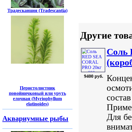
Традесканция (Tradescantia)
Другие тов
Соль 
(коро
Концен
9400 руб.
осмоти
Перистолистник
повойничковый или уруть
состав
елочная (Myriophyllum
elatinoides)
Примен
Для бе
Аквариумные рыбы
внимат