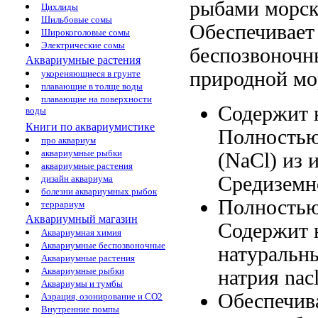
рыбами
морск
Цихлиды
Шильбовые сомы
Обеспечивает
Широкоголовые сомы
Электрические сомы
беспозвоноч
Аквариумные растения
природной мо
укореняющиеся в грунте
плавающие в толще воды
плавающие на поверхности
Содержит 
воды
Книги по аквариумистике
Полность
про аквариум
аквариумные рыбки
(NaCl) из
аквариумные растения
Средиземн
дизайн аквариума
болезни аквариумных рыбок
Полностью
террариум
Аквариумный магазин
Содержит 
Аквариумная химия
Аквариумные беспозвоночные
натуральн
Аквариумные растения
Аквариумные рыбки
натрия nac
Аквариумы и тумбы
Обеспечив
Аэрация, озонирование и CO2
Внутренние помпы