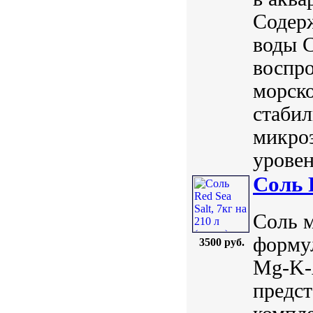
Содерж
воды 
воспро
морск
стаби
микро
уровен
Соль R
Соль м
форму
3500 руб.
Mg-K-A
предст