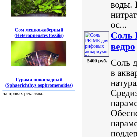
воды. 
нитрат
ос...
Сом мешкожаберный
Соль 
(Heteropneustes fossilis)
ведро
Соль д
5400 руб.
в акв
Гурами шоколадный
натура
(Sphaerichthys osphromenoides)
Среди
на правах рекламы:
параме
Обесп
параме
поддер