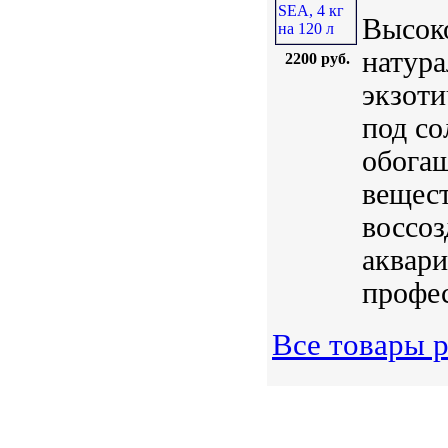
Высоко
натура
2200 руб.
экзоти
под со
обога
вещес
воссоз
аквари
профес
Все товары р