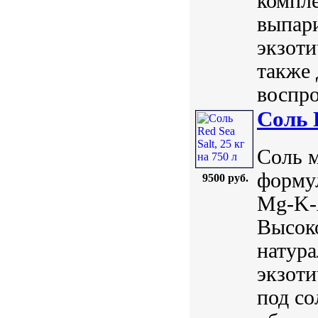
компле
выпар
экзоти
также 
воспро
Соль R
Соль м
форму
9500 руб.
Mg-K-A
Высоко
натура
экзоти
под со