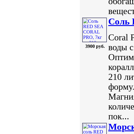
обога
вещест
Соль 
Coral 
воды с
3900 руб.
Оптима
коралл
210 ли
формул
Магния
количе
пок...
Морск