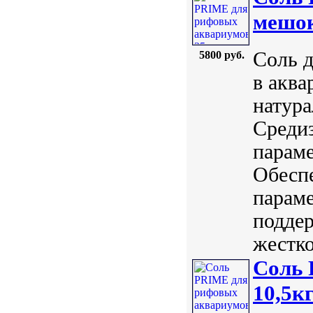
мешо
Соль д
5800 руб.
в акв
натура
Среди
параме
Обесп
параме
поддер
жестко
Соль 
10,5к