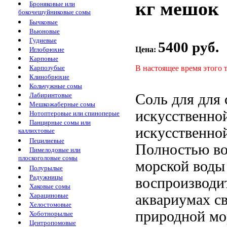
кг мешок
Броняковые или
бокочешуйниковые сомы
Бычковые
Вьюновые
Гудиевые
5400 руб.
Цена:
Иглобрюхие
Карповые
В настоящее время этого 
Карпозубые
Клинобрюхие
Кольчужные сомы
Соль для
для 
Лабиринтовые
Мешкожаберные сомы
искусственно
Нотоптеровые или спиноперые
Панцирные сомы или
искусственно
каллихтовые
Пецилиевые
Полностью во
Пимелодовые или
плоскоголовые сомы
морской вод
Полурылые
Радужницы
воспроизводи
Хаковые сомы
аквариумах
с
Харациновые
Хелостомовые
природной мо
Хоботнорылые
Центропомовые