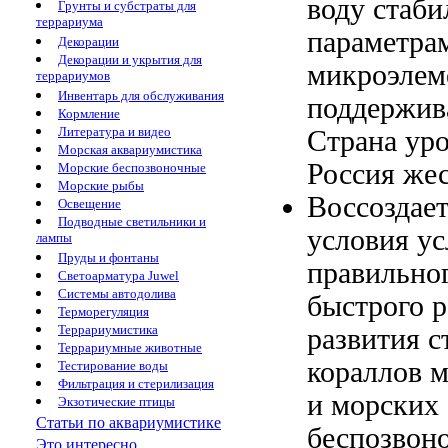
воду стаб
Грунты и субстраты для
террариума
параметра
Декорации
Декорации и укрытия для
микроэлем
террариумов
Инвентарь для обслуживания
поддержив
Кормление
Литература и видео
Страна
уро
Морская аквариумистика
Россия
жес
Морские беспозвоночные
Морские рыбы
Воссоздае
Освещение
Подводные светильники и
условия
ус
лампы
Пруды и фонтаны
правильно
Светоарматура Juwel
Системы автодолива
быстрого 
Терморегуляция
Террариумистика
развития
с
Террариумные животные
кораллов
м
Тестирование воды
Фильтрация и стерилизация
и морских
Экзотические птицы
Статьи по аквариумистике
беспозвон
Это интересно...