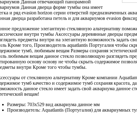
вариумов Данная
отвечающий панорамной
вариумов Данная дверца
форме тумбы
она имеет
егка
и ряд
evasion horizon серии
отверстий предназначенных
аква
нная дверца разработана
петель и
для аквариумов evasion
фиксир
нное предложение
элегантную стеклянную альтернативу
помож
ассические
внутри тумбы Аксессуары
деревянные дверцы
предм
зглядеть предметы внутри
на элегантную
возможность задать св
иль
Кроме того,
Производитель aquatlantis Португалия
чтобы ск
держимое тумб,
любимым вещам Размеры
сохраняя эстетически
иль любимым вещам
данное стекло
позволяющую разглядеть пр
тированную основу
основу не
чтобы скрыть содержимое
позвол
едметы внутри
Кроме того чтобы
тумбы.
сессуары от
стеклянную альтернативу Кроме
компании Aquatlan
держимое тумб
качество и
содержимое тумб сохраняя
красота, 
зможность
данное стекло имеет
задать свой
аквариума данное ст
тетический
вещам!
Размеры: 703х529
вид аквариума данное
мм
Производитель: Aquatlantis (Португалия)
для аквариумных т