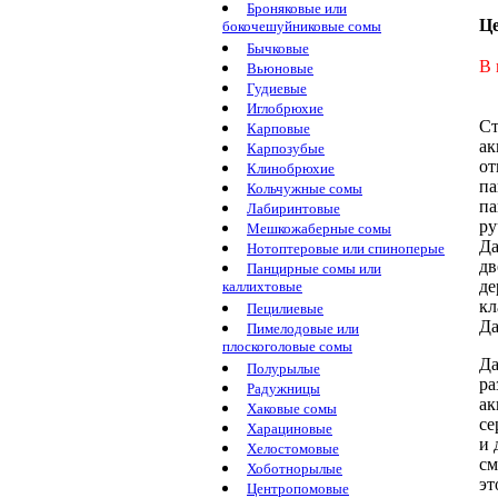
Броняковые или
Ц
бокочешуйниковые сомы
Бычковые
В 
Вьюновые
Гудиевые
Иглобрюхие
Ст
Карповые
а
Карпозубые
от
Клинобрюхие
па
Кольчужные сомы
па
Лабиринтовые
ру
Мешкожаберные сомы
Да
Нотоптеровые или спиноперые
дв
Панцирные сомы или
де
каллихтовые
кл
Пецилиевые
Да
Пимелодовые или
плоскоголовые сомы
Да
Полурылые
ра
Радужницы
ак
Хаковые сомы
с
Харациновые
и
Хелостомовые
см
Хоботнорылые
эт
Центропомовые