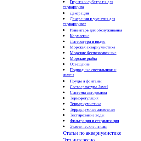
Грунты и субстраты для
террариума
Декорации
Декорации и укрытия для
террариумов
Инвентарь для обслуживания
Кормление
Литература и видео
Морская аквариумистика
Морские беспозвоночные
Морские рыбы
Освещение
Подводные светильники и
лампы
Пруды и фонтаны
Светоарматура Juwel
Системы автодолива
Терморегуляция
Террариумистика
Террариумные животные
Тестирование воды
Фильтрация и стерилизация
Экзотические птицы
Статьи по аквариумистике
Это интересно...