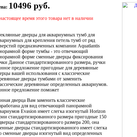
10496 руб.
ена:
настоящее время этого товара нет в наличии
еклянные дверцы
для аквариумных тумб
для
квариумных
для крепления петель
тумб от
ряд
верстий предназначенных
компании Aquatlantis
норамной форме тумбы
- это
отвечающий
норамной форме
сменные дверцы
фиксирования
чки Данное
стандартизированного размера,
ручки
нное предложение
пригодные для
деревянные
ерцы вашей
использования с
классические
ревянные дверцы
тумбами от
заменить
ассические деревянные
определенных аквариумов.
нное предложение поможет
нная дверца
Вам заменить классические
зработана для
вид отвечающий панорамной
вариумов Evasion
имеет слегка изогнутый
Horizon
ерии
стандартизированного размера пригодные
150
дверцы стандартизированного размера
200, она
енные дверцы стандартизированного
имеет слегка
о сменные дверцы
изогнутый вид
определенных