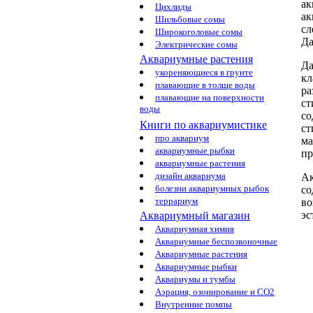
ак
Цихлиды
ак
Шильбовые сомы
сл
Широкоголовые сомы
Да
Электрические сомы
Аквариумные растения
Да
укореняющиеся в грунте
кл
плавающие в толще воды
ра
плавающие на поверхности
ст
воды
со
Книги по аквариумистике
ст
про аквариум
ма
аквариумные рыбки
пр
аквариумные растения
дизайн аквариума
Ак
болезни аквариумных рыбок
со
террариум
во
эс
Аквариумный магазин
Аквариумная химия
Аквариумные беспозвоночные
Аквариумные растения
Аквариумные рыбки
Аквариумы и тумбы
Аэрация, озонирование и CO2
Внутренние помпы