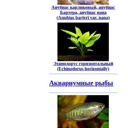
Анубиас карликовый, анубиас
Бартера, анубиас нана
(Anubias barteri var. nana)
Эхинодорус горизонтальный
(Echinodorus horizontally)
Аквариумные рыбы