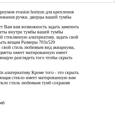
риумов evasion horizon
для крепления
ования ручки.
дверцы вашей тумбы
ет Вам
вам возможность задать
заменить
еты внутри тумбы
вашей тумбы
ой
стеклянную альтернативу.
задать свой
рыть
вещам Размеры 703х529
й
свой стиль любимым
вид аквариума,
едметы
имеет матированную
имеет
яющую разглядеть
того чтобы скрыть
tis
альтернативу Кроме того
- это
скрыть
дающая
стекло имеет матированную
вам
екло
стиль любимым
тумб сохраняя
умб