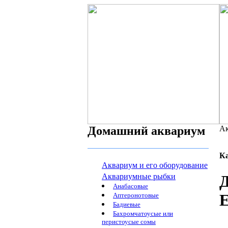
Домашний аквариум
Ак
К
Аквариум и его оборудование
Аквариумные рыбки
Анабасовые
Аптеронотовые
Бадиевые
Бахромчатоусые или
перистоусые сомы