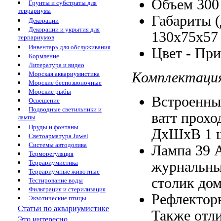
Объем 30
Грунты и субстраты для
террариума
Габариты 
Декорации
Декорации и укрытия для
130x75x57
террариумов
Инвентарь для обслуживания
Цвет -
При
Кормление
Литература и видео
Комплектаци
Морская аквариумистика
Морские беспозвоночные
Морские рыбы
Встроенны
Освещение
Подводные светильники и
ватт
прохо
лампы
Пруды и фонтаны
ДхШхВ
1 
Светоарматура Juwel
Системы автодолива
Лампа 39
А
Терморегуляция
журнальны
Террариумистика
Террариумные животные
столик до
Тестирование воды
Фильтрация и стерилизация
Рефлектор
Экзотические птицы
Статьи по аквариумистике
Также отл
Это интересно...