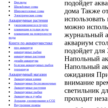
подойдет
аква
Цихлиды
Шильбовые сомы
дома Также о
Широкоголовые сомы
Электрические сомы
использовать
Аквариумные растения
можно исполь
укореняющиеся в грунте
плавающие в толще воды
журнальный
плавающие на поверхности
воды
аквариум сто
Книги по аквариумистике
про аквариум
подойдет для
аквариумные рыбки
аквариумные растения
Напольный ак
дизайн аквариума
Напольный а
болезни аквариумных рыбок
террариум
ожидания При
Аквариумный магазин
Аквариумная химия
внимание
вре
Аквариумные беспозвоночные
Аквариумные растения
светильник
дл
Аквариумные рыбки
проходит нез
Аквариумы и тумбы
Аэрация, озонирование и CO2
Внутренние помпы