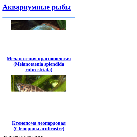
Аквариумные рыбы
Меланотения краснополосая
(Melanotaenia splendida
rubrostriata)
Ктенопома леопардовая
(Ctenopoma acutirostre)
на правах рекламы: