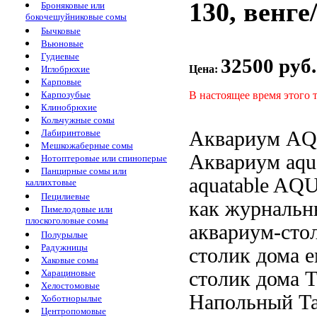
130, венге
Броняковые или
бокочешуйниковые сомы
Бычковые
Вьюновые
Гудиевые
32500 руб.
Цена:
Иглобрюхие
Карповые
В настоящее время этого 
Карпозубые
Клинобрюхие
Кольчужные сомы
Аквариум A
Лабиринтовые
Мешкожаберные сомы
Аквариум aqua
Нотоптеровые или спиноперые
Панцирные сомы или
aquatable
AQU
каллихтовые
Пецилиевые
как журнальн
Пимелодовые или
плоскоголовые сомы
аквариум-сто
Полурылые
Радужницы
столик дома
е
Хаковые сомы
столик дома 
Харациновые
Хелостомовые
Напольный
Т
Хоботнорылые
Центропомовые