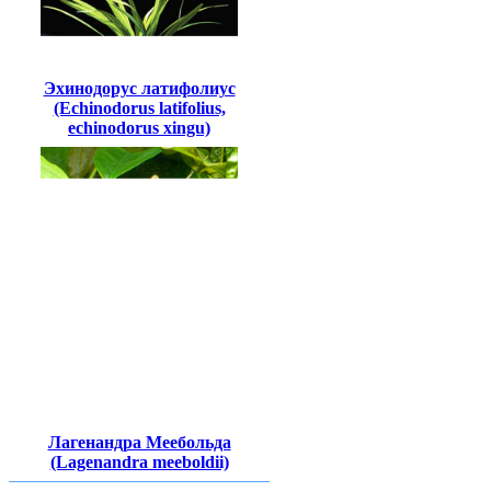
Эхинодорус латифолиус
(Echinodorus latifolius,
echinodorus xingu)
Лагенандра Меебольда
(Lagenandra meeboldii)