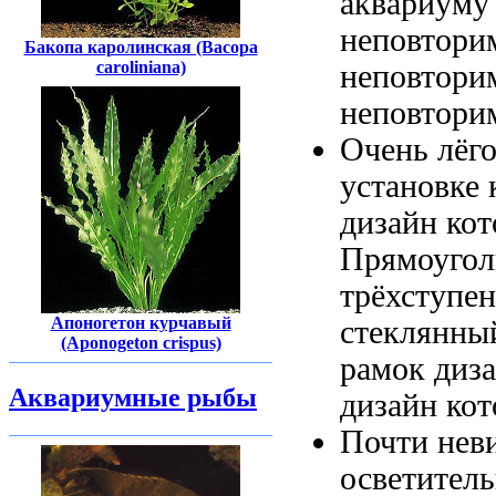
аквариуму
неповтори
Бакопа каролинская (Bасора
caroliniana)
неповтори
неповтори
Очень лёг
установке
дизайн ко
Прямоугол
трёхступе
Апоногетон курчавый
стеклянны
(Aponogeton crispus)
рамок диз
Аквариумные рыбы
дизайн ко
Почти нев
осветитель