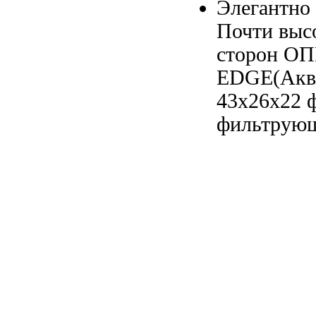
Элегантно
Почти
высо
сторон О
EDGE(Акв
43х26х22
ф
фильтрующ