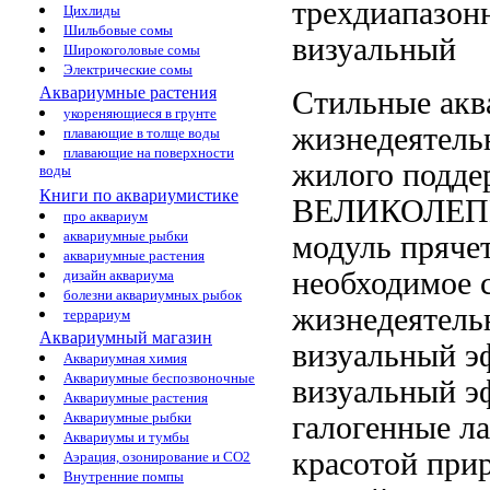
трехдиапазон
Цихлиды
Шильбовые сомы
визуальный
Широкоголовые сомы
Электрические сомы
Аквариумные растения
Стильные ак
укореняющиеся в грунте
жизнедеяте
плавающие в толще воды
плавающие на поверхности
жилого
подде
воды
Книги по аквариумистике
ВЕЛИКОЛЕ
про аквариум
аквариумные рыбки
модуль пряче
аквариумные растения
необходимое
с
дизайн аквариума
болезни аквариумных рыбок
жизнедеятель
террариум
Аквариумный магазин
визуальный э
Аквариумная химия
Аквариумные беспозвоночные
визуальный э
Аквариумные растения
Аквариумные рыбки
галогенные л
Аквариумы и тумбы
красотой пр
Аэрация, озонирование и CO2
Внутренние помпы