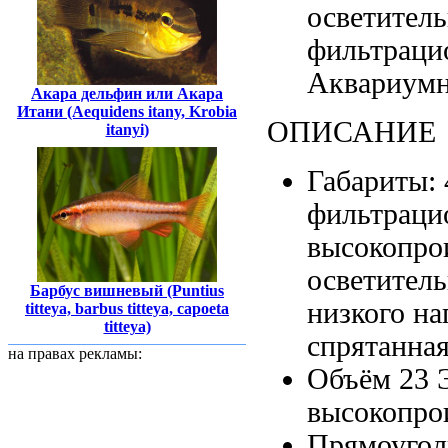
осветитель
фильтраци
Аквариум
Акара дельфин или Акара
Итани (Aequidens itany, Krobia
ОПИСАНИЕ
itanyi)
Габариты:
фильтраци
высокопро
осветитель
Барбус вишневый (Puntius
низкого н
titteya, barbus titteya, capoeta
titteya)
спрятанна
на правах рекламы:
Объём 23
высокопро
Прямоугол