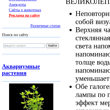
ВЕЛИКОЛЕ
Анекдоты
Сайты о животных
Неповтори
Реклама на сайте
собой
визу
Различные статьи
Верхняя ч
Поиск по сайту
стеклянна
света нап
напоминаю
толще вод
Аквариумные
напомина
растения
уменьшает
Обе галог
лампы по
эффект ме