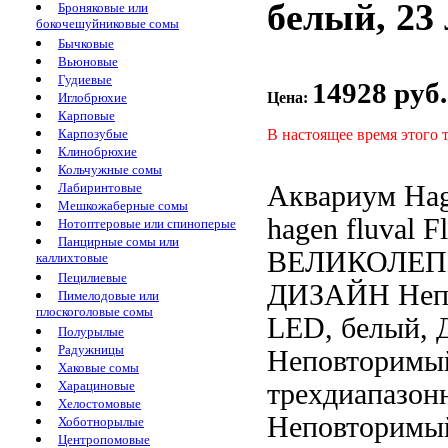
белый, 23 
Броняковые или
бокочешуйниковые сомы
Бычковые
Вьюновые
Гудиевые
14928 руб.
Цена:
Иглобрюхие
Карповые
В настоящее время этого 
Карпозубые
Клинобрюхие
Кольчужные сомы
Аквариум Ha
Лабиринтовые
Мешкожаберные сомы
hagen fluval
Fl
Нотоптеровые или спиноперые
Панцирные сомы или
ВЕЛИКОЛЕ
каллихтовые
Пецилиевые
ДИЗАЙН Неп
Пимелодовые или
плоскоголовые сомы
LED, белый,
Полурылые
Радужницы
Неповторимы
Хаковые сомы
трехдиапазон
Харациновые
Хелостомовые
Неповторимы
Хоботнорылые
Центропомовые