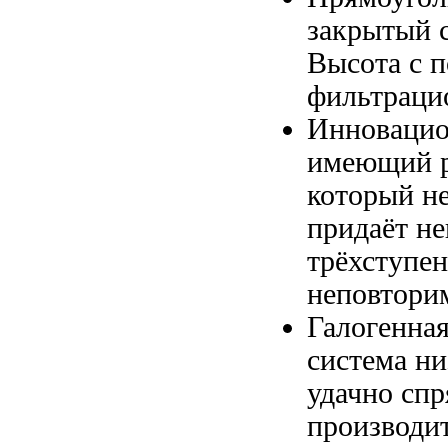
закрытый
с
Высота
с п
фильтраци
Инноваци
имеющий 
который
н
придаёт н
трёхступе
неповтори
Галогенная
система н
удачно сп
производи