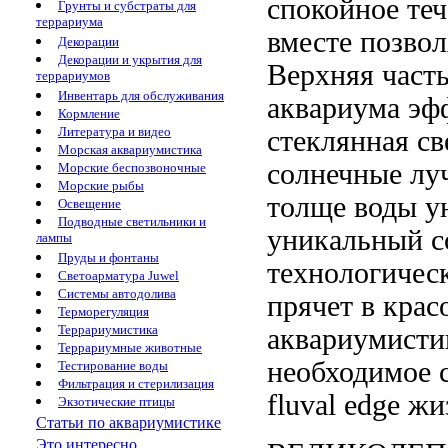
спокойное те
Грунты и субстраты для
террариума
вместе
позвол
Декорации
Декорации и укрытия для
Верхняя част
террариумов
Инвентарь для обслуживания
аквариума
эф
Кормление
Литература и видео
стеклянная
св
Морская аквариумистика
солнечные л
Морские беспозвоночные
Морские рыбы
толще
воды у
Освещение
Подводные светильники и
уникальный
с
лампы
Пруды и фонтаны
технологичес
Светоарматура Juwel
Системы автодолива
прячет в
крас
Терморегуляция
Террариумистика
аквариумисти
Террариумные животные
необходимое
Тестирование воды
Фильтрация и стерилизация
fluval edge
жиз
Экзотические птицы
Статьи по аквариумистике
Это интересно...