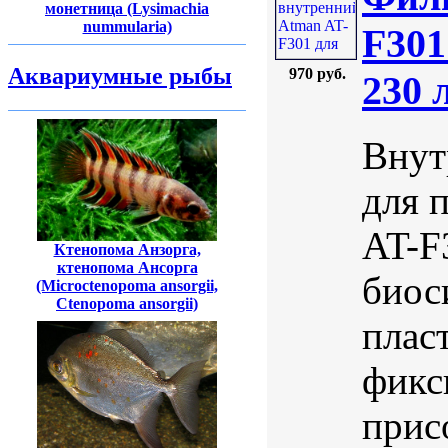
монетница (Lysimachia
nummularia)
F301
Аквариумные рыбы
970 руб.
230 
Внут
для 
AT-F
Ктенопома Анзорга,
ктенопома Ансорга
биос
(Microctenopoma ansorgii,
Ctenopoma ansorgii)
плас
фикс
прис