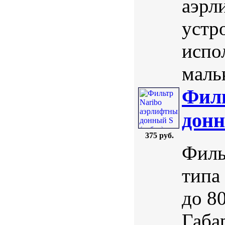
аэрл
устр
испо
маль
Филь
донн
375 руб.
Филь
типа
до 8
Габа