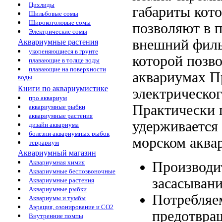
Цихлиды
габариты кот
Шильбовые сомы
Широкоголовые сомы
позволяют
в 
Электрические сомы
внешний фил
Аквариумные растения
укореняющиеся в грунте
которой позв
плавающие в толще воды
плавающие на поверхности
аквариумах П
воды
Книги по аквариумистике
электрическо
про аквариум
Практически
аквариумные рыбки
аквариумные растения
удерживается
дизайн аквариума
болезни аквариумных рыбок
морском аква
террариум
Аквариумный магазин
Аквариумная химия
Производи
Аквариумные беспозвоночные
засасыван
Аквариумные растения
Аквариумные рыбки
Потребляе
Аквариумы и тумбы
Аэрация, озонирование и CO2
предотвра
Внутренние помпы