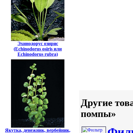
Эхинодорус озирис
(Echinodorus osiris или
Echinodorus rubra)
Другие тов
помпы»
Филь
Якутка, денежник, вербейник,