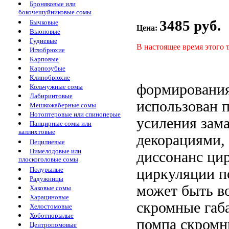
Броняковые или
бокочешуйниковые сомы
3485 руб.
Бычковые
Цена:
Вьюновые
Гудиевые
В настоящее время этого 
Иглобрюхие
Карповые
Карпозубые
Клинобрюхие
формирования
Кольчужные сомы
Лабиринтовые
использован
п
Мешкожаберные сомы
Нотоптеровые или спиноперые
усиления
зама
Панцирные сомы или
каллихтовые
декорациями,
Пецилиевые
Пимелодовые или
диссонанс
ци
плоскоголовые сомы
циркуляции п
Полурылые
Радужницы
может быть
в
Хаковые сомы
Харациновые
скромные габ
Хелостомовые
Хоботнорылые
помпа скромн
Центропомовые