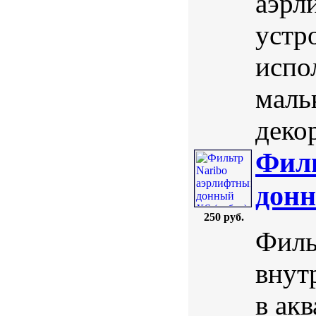
аэрл
устр
испо
маль
деко
Филь
донн
250 руб.
Филь
внут
в ак