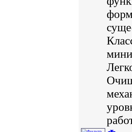
функ
форм
суще
Клас
мини
Легк
Очищ
меха
уров
рабо