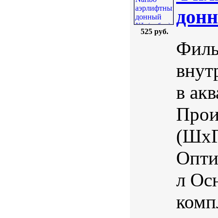
донн
525 руб.
Филь
внут
в ак
Прои
(ШхГ
Опти
л Ос
комп