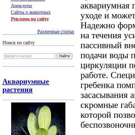
аквариумная 
Анекдоты
Сайты о животных
уходе и
может
Реклама на сайте
Надежно
форм
Различные статьи
на
течения ус
Поиск по сайту
пассивный вн
подачи воды
п
циркуляции п
работе. Спец
Аквариумные
гребенка
помп
растения
засасывания
а
скромные габ
которой позв
беспозвоночн