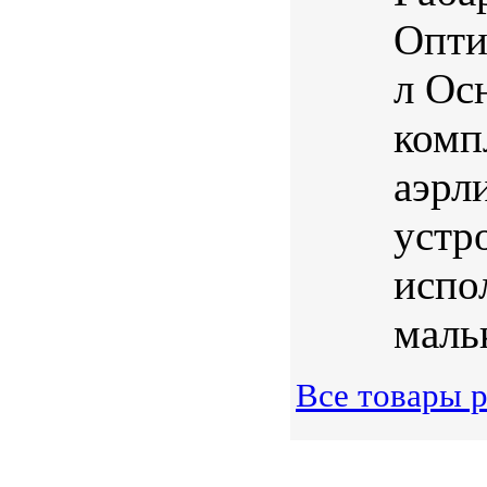
Опти
л Ос
комп
аэрл
устр
испо
маль
Все товары 