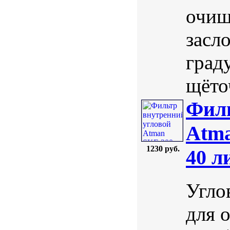
очищ
засл
град
щёто
Филь
Atma
1230 руб.
40 л
Угло
для 