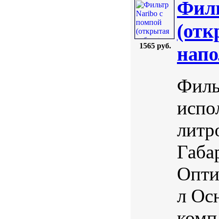
Филь
(отк
1565 руб.
напо
Филь
испо
литр
Габа
Опти
л Ос
комп