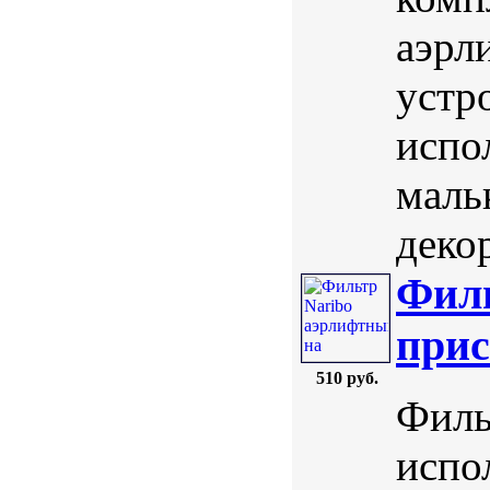
аэрл
устр
испо
маль
деко
Филь
прис
510 руб.
Филь
испо