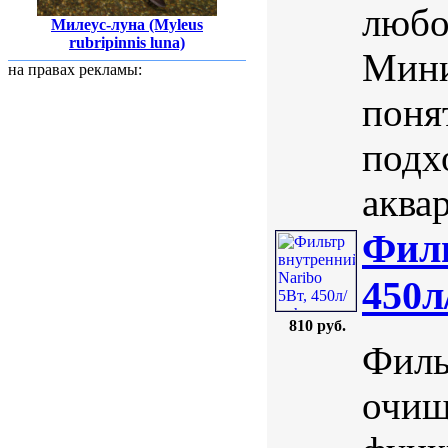
любо
Милеус-луна (Myleus
rubripinnis luna)
Мини
на правах рекламы:
поня
подх
аква
Филь
450л
810 руб.
Филь
очищ