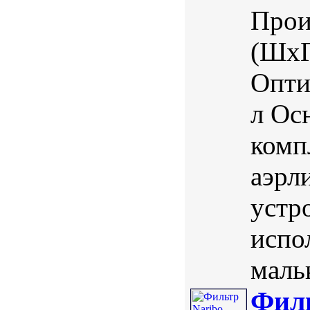
Прои
(ШхГ
Опти
л Ос
комп
аэрл
устр
испо
маль
Филь