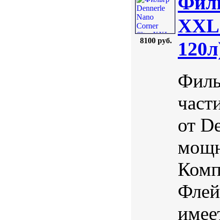
Филь
XXL 
8100 руб.
120л
Филь
части
от D
мощн
Комп
Флей
имее