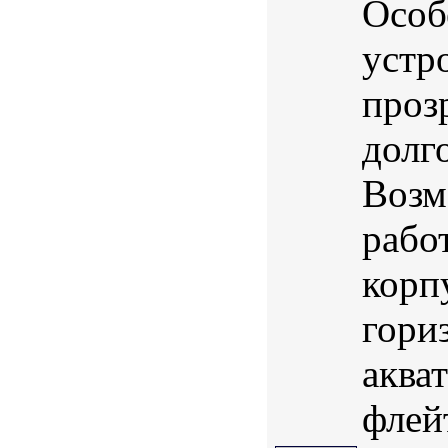
Особ
устр
проз
долг
Возм
рабо
корп
гори
аква
флей