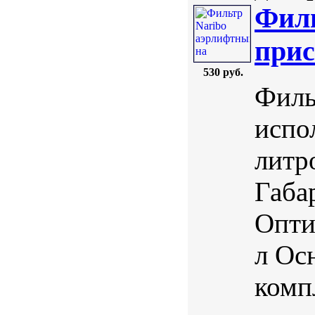
Филь
прис
530 руб.
Филь
испо
литр
Габа
Опти
л Ос
комп