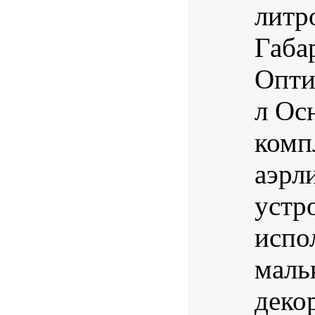
литр
Габа
Опти
л Ос
комп
аэрл
устр
испо
маль
деко