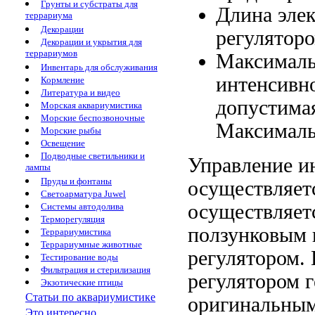
Грунты и субстраты для
Длина эле
террариума
Декорации
регулятор
Декорации и укрытия для
террариумов
Максималь
Инвентарь для обслуживания
интенсивн
Кормление
Литература и видео
допустима
Морская аквариумистика
Морские беспозвоночные
Максималь
Морские рыбы
Освещение
Подводные светильники и
Управление и
лампы
Пруды и фонтаны
осуществляет
Светоарматура Juwel
осуществляет
Системы автодолива
Терморегуляция
ползунковым
Террариумистика
Террариумные животные
регулятором.
Тестирование воды
Фильтрация и стерилизация
регулятором
г
Экзотические птицы
Статьи по аквариумистике
оригинальны
Это интересно...