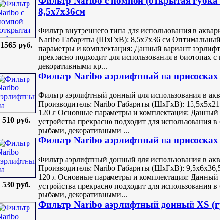
Фильтр Naribo с помпой (открытая губка
8,5х7х36см
Фильтр внутреннего типа для использования в аквар
Naribo Габариты (ШхГхВ): 8,5х7х36 см Оптимальный
1565 руб.
параметры и комплектация: Данный вариант аэрлиф
прекрасно подходит для использования в биотопах с
декоративными кр...
Фильтр Naribo аэрлифтный на присоскаx 
Фильтр аэрлифтный донный для использования в акв
Производитель: Naribo Габариты (ШхГхВ): 13,5х5х2
120 л Основные параметры и комплектация: Данный
510 руб.
устройства прекрасно подходит для использования в
рыбами, декоративными ...
Фильтр Naribo аэрлифтный на присоскаx L
Фильтр аэрлифтный донный для использования в акв
Производитель: Naribo Габариты (ШхГхВ): 9,5х6х36
120 л Основные параметры и комплектация: Данный
530 руб.
устройства прекрасно подходит для использования в
рыбами, декоративными...
Фильтр Naribo аэрлифтный донный XS (гу