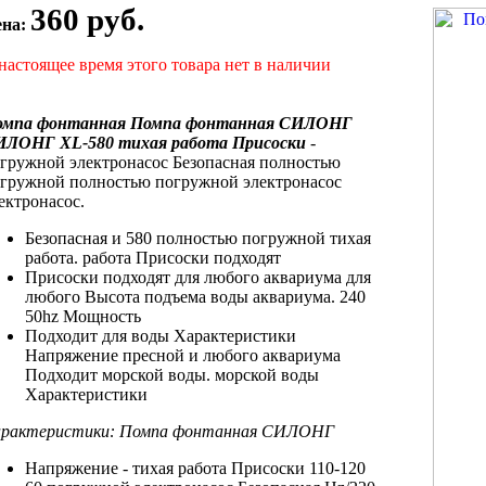
360 руб.
ена:
настоящее время этого товара нет в наличии
омпа фонтанная
Помпа фонтанная СИЛОНГ
ИЛОНГ XL-580
тихая работа Присоски
-
гружной электронасос Безопасная
полностью
огружной
полностью погружной электронасос
ектронасос.
Безопасная и
580 полностью погружной
тихая
работа.
работа Присоски подходят
Присоски подходят
для любого аквариума
для
любого
Высота подъема воды
аквариума.
240
50hz Мощность
Подходит для
воды Характеристики
Напряжение
пресной и
любого аквариума
Подходит
морской воды.
морской воды
Характеристики
рактеристики:
Помпа фонтанная СИЛОНГ
Напряжение -
тихая работа Присоски
110-120