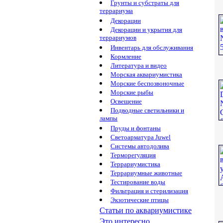
Грунты и субстраты для
террариума
Декорации
Декорации и укрытия для
террариумов
Инвентарь для обслуживания
Кормление
Литература и видео
Морская аквариумистика
Морские беспозвоночные
Морские рыбы
Освещение
Подводные светильники и
лампы
Пруды и фонтаны
Светоарматура Juwel
Системы автодолива
Терморегуляция
Террариумистика
Террариумные животные
Тестирование воды
Фильтрация и стерилизация
Экзотические птицы
Статьи по аквариумистике
Это интересно...