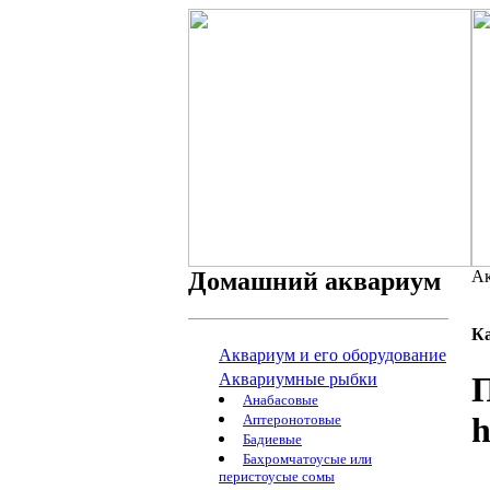
Домашний аквариум
Ак
К
Аквариум и его оборудование
Аквариумные рыбки
П
Анабасовые
h
Аптеронотовые
Бадиевые
Бахромчатоусые или
перистоусые сомы