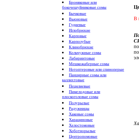
Броняковые или
Ц
бокочешуйниковые сомы
Бычковые
В 
Вьюновые
Гудиевые
Иглобрюхие
П
Карповые
С
Карпозубые
по
Клинобрюхие
п
Кольчужные сомы
эл
Лабиринтовые
Мешкожаберные сомы
Нотоптеровые или спиноперые
Панцирные сомы или
каллихтовые
Пецилиевые
Пимелодовые или
плоскоголовые сомы
Полурылые
Радужницы
Хаковые сомы
Харациновые
Ха
Хелостомовые
Хоботнорылые
Центропомовые