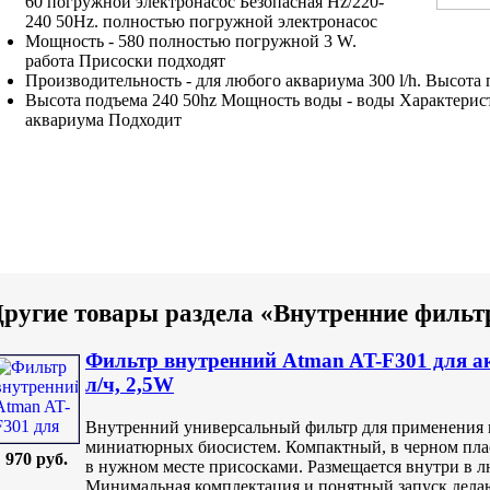
60
погружной электронасос Безопасная
Hz/220-
240 50Hz.
полностью погружной электронасос
Мощность -
580 полностью погружной
3 W.
работа Присоски подходят
Производительность -
для любого аквариума
300 l/h.
Высота 
Высота подъема
240 50hz Мощность
воды -
воды Характерис
аквариума Подходит
ругие товары раздела «Внутренние филь
Фильтр внутренний Atman AT-F301 для ак
л/ч, 2,5W
Внутренний универсальный фильтр для применения 
миниатюрных биосистем. Компактный, в черном плас
970 руб.
в нужном месте присосками. Размещается внутри в 
Минимальная комплектация и понятный запуск дела