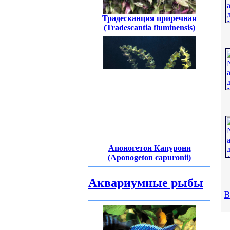
Традесканция приречная
(Tradescantia fluminensis)
Апоногетон Капурони
(Aponogeton capuronii)
Аквариумные рыбы
В