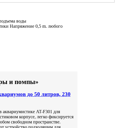
подъема воды
тики Напряжение
0,5 m.
любого
тры и помпы»
вариумов до 50 литров, 230
в аквариумистике AT-F301 для
тиковом корпусе, легко фиксируется
любом свободном пространстве.
ют устройство подходящим для