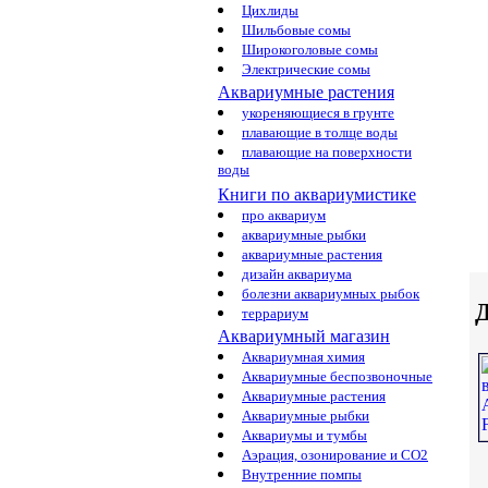
Цихлиды
Шильбовые сомы
Широкоголовые сомы
Электрические сомы
Аквариумные растения
укореняющиеся в грунте
плавающие в толще воды
плавающие на поверхности
воды
Книги по аквариумистике
про аквариум
аквариумные рыбки
аквариумные растения
дизайн аквариума
болезни аквариумных рыбок
Д
террариум
Аквариумный магазин
Аквариумная химия
Аквариумные беспозвоночные
Аквариумные растения
Аквариумные рыбки
Аквариумы и тумбы
Аэрация, озонирование и CO2
Внутренние помпы