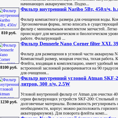
начинающих аквариумистов. Подхо...
Фильтр внутренний Naribo 5Вт, 450л/ч, h
Фильтр компактного размера для очищения воды. Ко
Эргономичная форма, легко вписать в существующий
фильтр с минимальным комплектом запчастей. Легко
810 руб.
происходит для механическом и биологическом уро
работе. Фильтрующий ...
Фильтр Dennerle Nano Corner filter XXL 3
Фильтр для размещения в угловой части аквариума Nano
Компактный размер, мощная очистка, тихая работа. 
Флейта, входящая в комплектацию, имеет удобный м
8100 руб.
встроенной заслонкой разворачивается на 90 градусо
для очищения...
Фильтр внутренний угловой Atman SKF-2
литров, 300 л/ч, 2,5W
Угловой внутренний фильтр от Atman для очистки 40
серии фильтрующих устройств SKF-200: Стильный п
1230 руб.
долговечные материалы. Возможность регулировать 
необходимости, корпус можно расположить горизонта
акватеррариумов). Для поворота флейты комп...