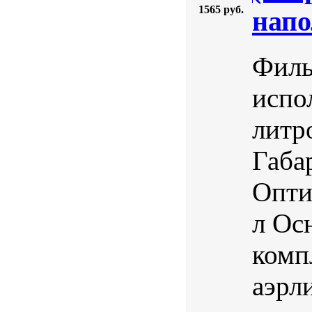
1565 руб.
напо
Филь
испо
литр
Габа
Опти
л Ос
комп
аэрл