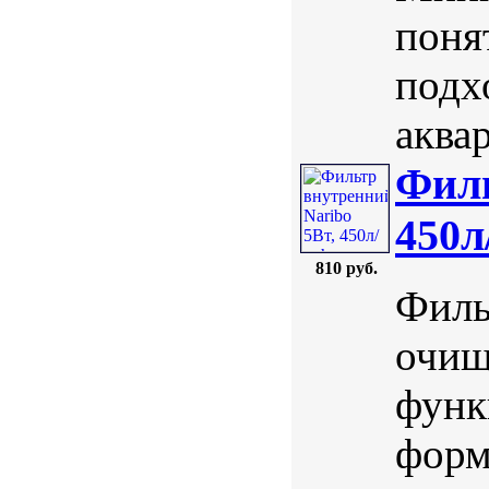
поня
подх
аква
Филь
450л
810 руб.
Филь
очищ
функ
форм