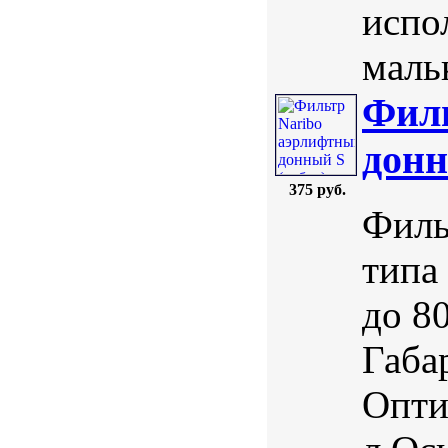
испо
маль
Филь
донн
375 руб.
Филь
типа
до 8
Габа
Опти