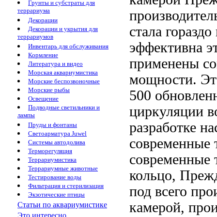
Грунты и субстраты для
террариума
производител
Декорации
стала гораздо
Декорации и укрытия для
террариумов
эффективна
э
Инвентарь для обслуживания
Кормление
применены с
Литература и видео
Морская аквариумистика
мощности. Э
Морские беспозвоночные
Морские рыбы
500 обновлен
Освещение
циркуляции в
Подводные светильники и
лампы
разработке на
Пруды и фонтаны
Светоарматура Juwel
современные 
Системы автодолива
Терморегуляция
современные 
Террариумистика
Террариумные животные
кольцо,
Прежд
Тестирование воды
Фильтрация и стерилизация
под
всего про
Экзотические птицы
камерой,
прои
Статьи по аквариумистике
Это интересно...