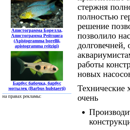
стержня
полн
полностью ге
решение позв
Апистограмма Борелла,
позволило на
Апистограмма Рейтцига
(Apistogramma borellii,
долговечней,
аpistogramma reitzigi)
аквариумист
работы
конст
новых насосов
Барбус бабочка, барбус
Технические 
мотылек (Barbus hulstaerti)
очень
на правах рекламы:
Производи
конструкц