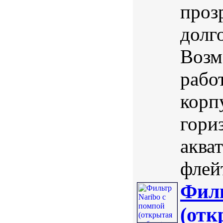
проз
долг
Возм
рабо
корп
гори
аква
флей
Филь
(отк