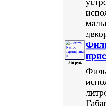
устр
испо
маль
деко
Филь
прис
510 руб.
Филь
испо
литр
Габа