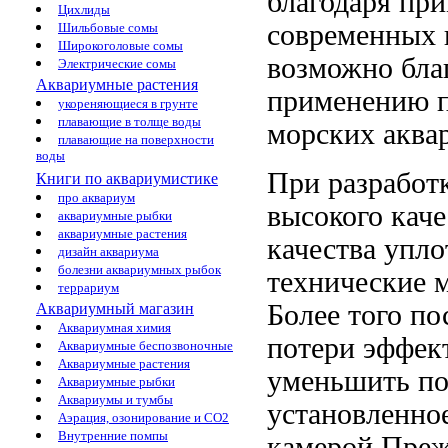
благодаря пр
Цихлиды
современных
Шильбовые сомы
Широкоголовые сомы
возможно бла
Электрические сомы
Аквариумные растения
применению
п
укореняющиеся в грунте
плавающие в толще воды
морских аква
плавающие на поверхности
воды
При разработ
Книги по аквариумистике
про аквариум
высокого кач
аквариумные рыбки
аквариумные растения
качества упл
дизайн аквариума
болезни аквариумных рыбок
технические
террариум
Более того по
Аквариумный магазин
Аквариумная химия
потери эффек
Аквариумные беспозвоночные
Аквариумные растения
уменьшить по
Аквариумные рыбки
Аквариумы и тумбы
установленно
Аэрация, озонирование и CO2
Внутренние помпы
камерой
Преж