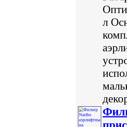
Опти
л Ос
комп
аэрл
устр
испо
маль
деко
Филь
прис