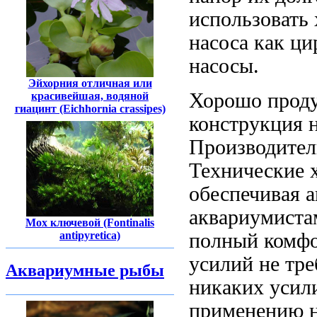
использовать
насоса
как ци
насосы.
Эйхорния отличная или
Хорошо прод
красивейшая, водяной
гиацинт (Eichhornia crassipes)
конструкция
Производител
Технические 
обеспечивая 
аквариумиста
Мох ключевой (Fontinalis
полный комфо
antipyretica)
усилий
не тр
Аквариумные рыбы
никаких усил
применению