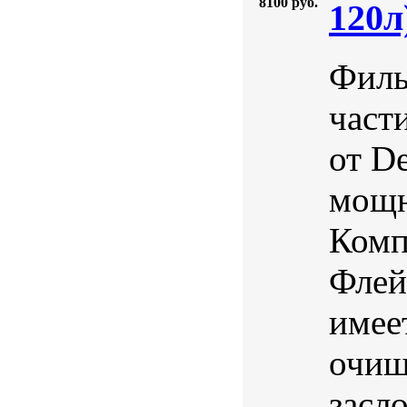
8100 руб.
120л
Филь
части
от D
мощн
Комп
Флей
имее
очищ
засл