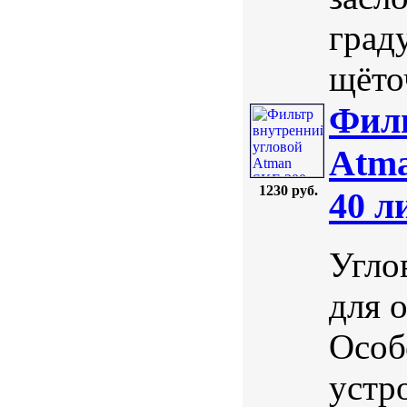
град
щёто
Филь
Atma
1230 руб.
40 л
Угло
для 
Особ
устр