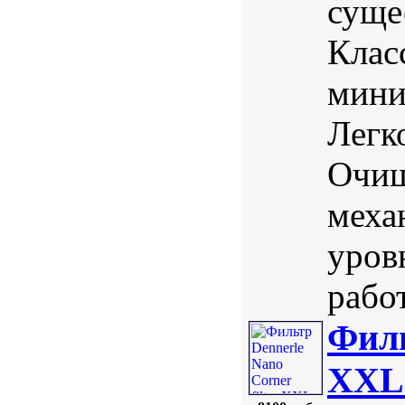
суще
Клас
мини
Легк
Очищ
меха
уров
рабо
Филь
XXL 