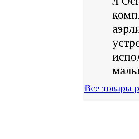
л Ос
комп
аэрл
устр
испо
маль
Все товары 