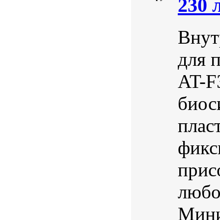
230 
Внут
для 
AT-F
биос
плас
фикс
прис
любо
Мини