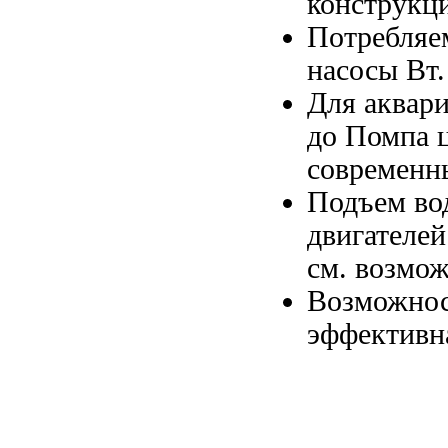
конструкц
Потребляе
насосы
Вт
Для аквар
до
Помпа ц
современн
Подъем в
двигателей
см.
возмож
Возможнос
эффективн