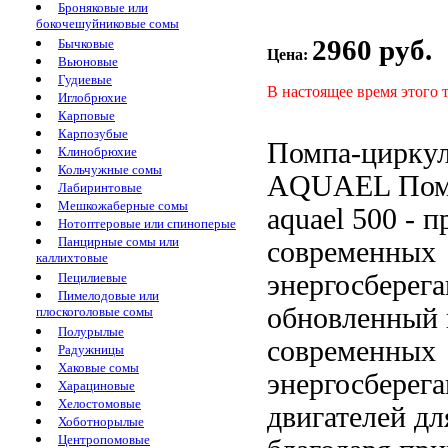
Броняковые или
бокочешуйниковые сомы
2960 руб.
Бычковые
Цена:
Вьюновые
Гудиевые
В настоящее время этого 
Иглобрюхие
Карповые
Карпозубые
Помпа-цирку
Клинобрюхие
Кольчужные сомы
AQUAEL
Пом
Лабиринтовые
Мешкожаберные сомы
aquael
500 -
п
Нотоптеровые или спиноперые
Панцирные сомы или
современных
каллихтовые
энергосберег
Пецилиевые
Пимелодовые или
обновленный 
плоскоголовые сомы
Полурылые
современных
Радужницы
Хаковые сомы
энергосберег
Харациновые
Хелостомовые
двигателей
дл
Хоботнорылые
Центропомовые