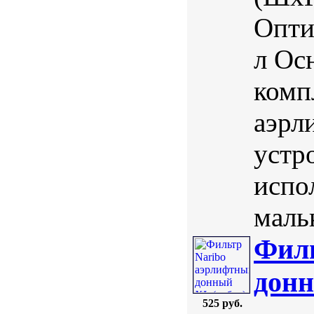
Опти
л Ос
комп
аэрл
устр
испо
маль
Филь
донн
525 руб.