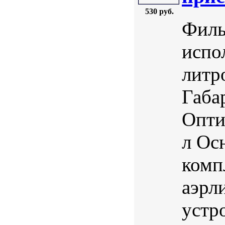
530 руб.
Филь
испо
литр
Габа
Опти
л Ос
комп
аэрл
устр