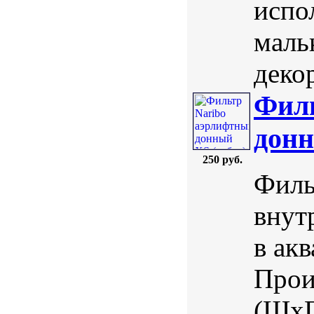
испо
маль
деко
Филь
донн
250 руб.
Филь
внут
в ак
Прои
(ШхГ