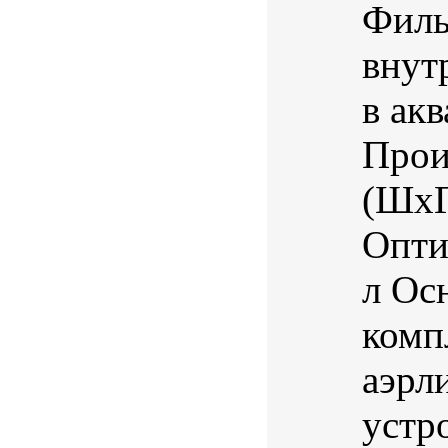
Филь
внут
в ак
Прои
(ШхГ
Опти
л Ос
комп
аэрл
устр