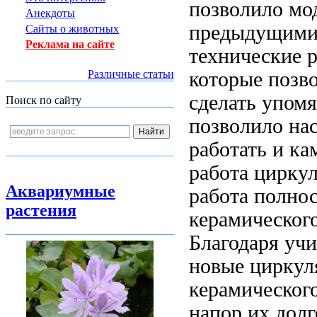
позволило
мо
Анекдоты
предыдущими
Сайты о животных
Реклама на сайте
технические 
которые позв
Различные статьи
сделать
упомя
Поиск по сайту
позволило на
работать и
ка
работа циркул
Аквариумные
работа
полнос
растения
керамическог
Благодаря
учи
новые цирку
керамическог
напор их
долг