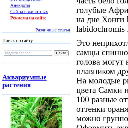
часть
бело го
Анекдоты
голубые
Афри
Сайты о животных
на дне
Хонги 
Реклама на сайте
labidochromis
Различные статьи
Поиск по сайту
Это неприхот
самцы
спинно
голова
могут 
плавником
др
Аквариумные
На
молодые р
растения
цвета Самки
н
100
разные от
оттенки оранж
можно
группо
Оформить ак