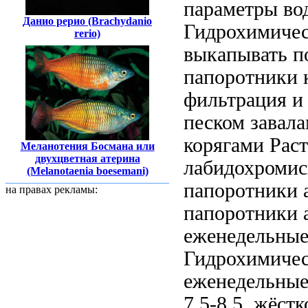
параметры во
Данио рерио (Brachydanio
Гидрохимичес
rerio)
выкапывать п
папоротники
к
фильтрация 
песком завал
корягами Рас
Меланотения Босмана или
двухцветная атерина
лабидохромис
(Melanotaenia boesemani)
папоротники 
на правах рекламы:
папоротники 
еженедельны
Гидрохимичес
еженедельны
7,5-8,5, жёст