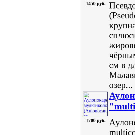
Псевдо
1450 руб.
(Pseud
крупна
сплюсн
жирово
чёрны
см в д
Малави
озер...
Аулон
"multi
Аулоно
1700 руб.
multic