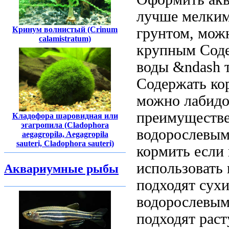
лучше мелки
Кринум волнистый (Crinum
грунтом, мо
calamistratum)
крупным
Сод
воды &ndash 
Содержать
кор
можно
лабидо
преимуществ
Кладофора шаровидная или
эгагропила (Cladophora
водорослевы
aegagropila, Aegagropila
sauteri, Cladophora sauteri)
кормить
если
использовать
Аквариумные рыбы
подходят сухи
водорослевым
подходят
раст