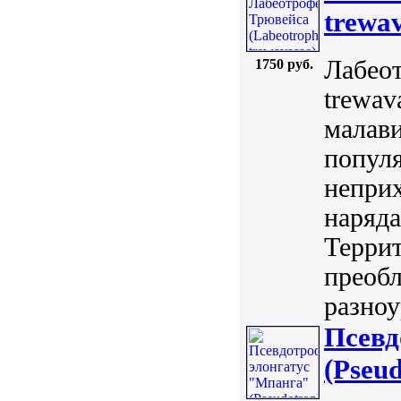
trewa
Лабеот
1750 руб.
trewav
малав
популя
неприх
наряда
Террит
преобл
разно
Псевд
(Pseud