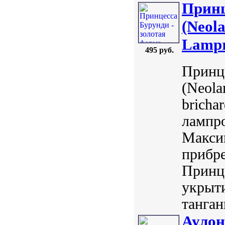
Принц
(Neola
Lampro
495 руб.
Принце
(Neola
bricha
лампро
Максим
прибре
Принце
укрыт
танган
Аулон