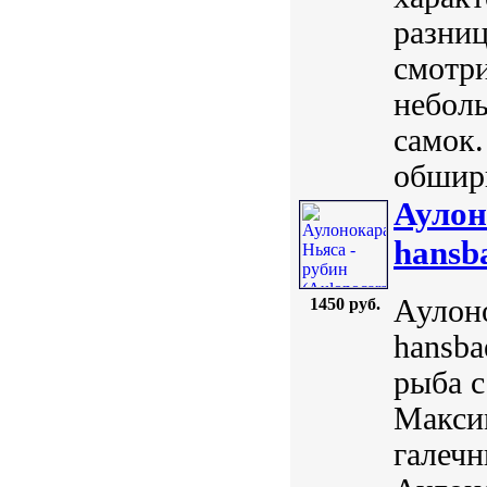
разниц
смотри
неболь
самок.
обширн
Аулон
hansba
Аулоно
1450 руб.
hansba
рыба с
Максим
галечн