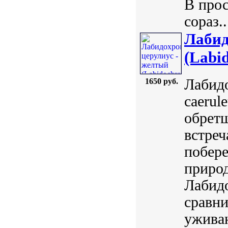
В прос
сораз..
Лабид
(Labid
Лабидо
1650 руб.
caerul
обретш
встреч
побере
природ
Лабидо
сравн
уживаю