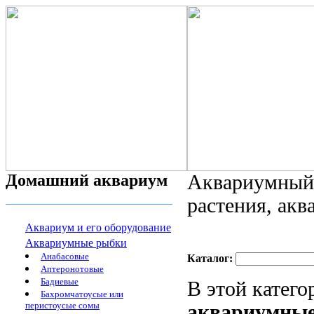
Домашний аквариум
Аквариумный 
растения, ак
Аквариум и его оборудование
Аквариумные рыбки
Анабасовые
Каталог:
Аптеронотовые
Бадиевые
В этой катег
Бахромчатоусые или
перистоусые сомы
аквариумны