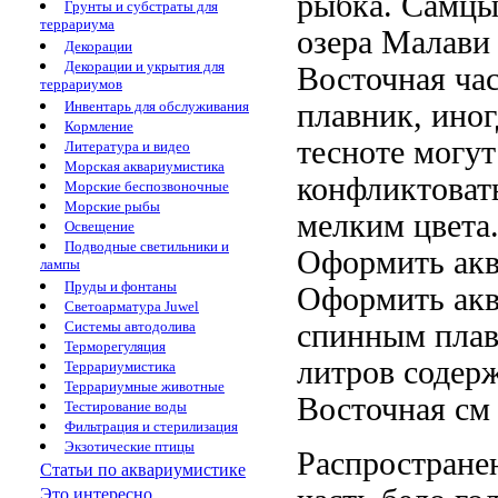
рыбка. Самц
Грунты и субстраты для
террариума
озера Малави
Декорации
Декорации и укрытия для
Восточная ча
террариумов
плавник, ино
Инвентарь для обслуживания
Кормление
тесноте могу
Литература и видео
Морская аквариумистика
конфликтоват
Морские беспозвоночные
Морские рыбы
мелким
цвета
Освещение
Подводные светильники и
Оформить ак
лампы
Пруды и фонтаны
Оформить ак
Светоарматура Juwel
спинным пла
Системы автодолива
Терморегуляция
литров содер
Террариумистика
Террариумные животные
Восточная
см
Тестирование воды
Фильтрация и стерилизация
Экзотические птицы
Распростране
Статьи по аквариумистике
Это интересно...