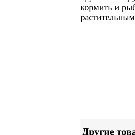
кормить и
ры
растительны
Другие тов