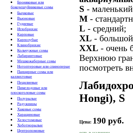
Броняковые или
S
- маленький
бокочешуйниковые сомы
Бычковые
M
- стандарт
Вьюновые
Гудиевые
L
- средний;
Иглобрюхие
Карповые
XL
- большой
Карпозубые
Клинобрюхие
XXL
- очень 
Кольчужные сомы
Верхнюю гран
Лабиринтовые
Мешкожаберные сомы
посмотреть вн
Нотоптеровые или спиноперые
Панцирные сомы или
каллихтовые
Лабидохро
Пецилиевые
Пимелодовые или
плоскоголовые сомы
Hongi), S
Полурылые
Радужницы
Хаковые сомы
Харациновые
190 руб.
Хелостомовые
Цена:
Хоботнорылые
Центропомовые
есть в наличии