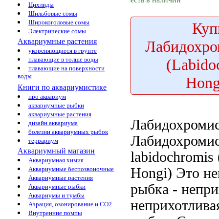
Цихлиды
Шильбовые сомы
Широкоголовые сомы
Куп
Электрические сомы
Аквариумные растения
Лабидохро
укореняющиеся в грунте
(Labido
плавающие в толще воды
плавающие на поверхности
воды
Hong
Книги по аквариумистике
про аквариум
аквариумные рыбки
аквариумные растения
Лабидохроми
дизайн аквариума
болезни аквариумных рыбок
Лабидохроми
террариум
Аквариумный магазин
labidochromis
Аквариумная химия
Hongi)
Это не
Аквариумные беспозвоночные
Аквариумные растения
рыбка
- непри
Аквариумные рыбки
Аквариумы и тумбы
неприхотлива
Аэрация, озонирование и CO2
Внутренние помпы