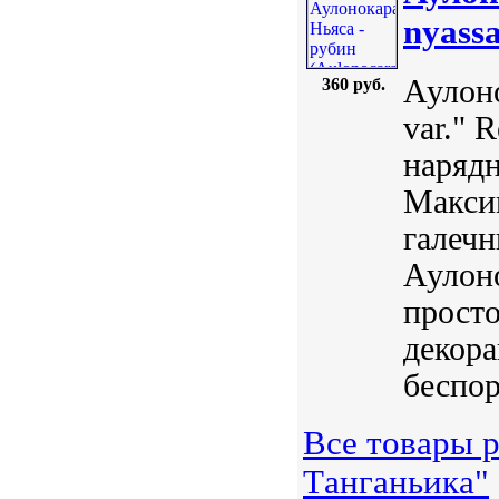
nyassa
Аулоно
360 руб.
var." 
нарядн
Максим
галечн
Аулоно
просто
декора
беспор
Все товары 
Tанганьика"