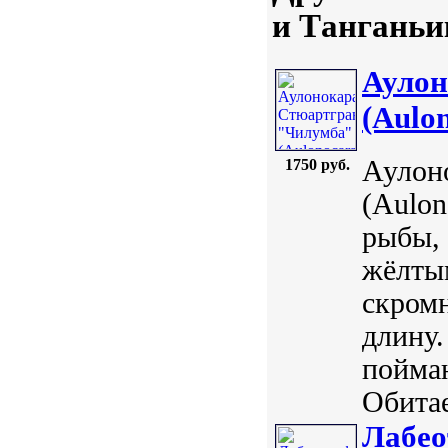
и Tанганьи
Аулон
(Aulon
Аулон
1750 руб.
(Aulon
рыбы, 
жёлтым
скромн
длину.
пойман
Обитае
Лабео