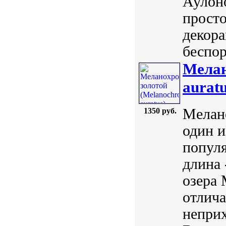
Аулон
просто
декора
беспор
Мелан
auratu
Мелано
1350 руб.
один и
популя
длина 
озера 
отлич
непри