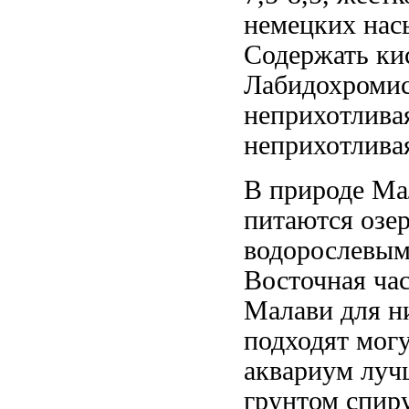
немецких
нас
Содержать
ки
Лабидохромис
неприхотлива
неприхотлива
В природе
Ма
питаются
озе
водорослевы
Восточная час
Малави
для н
подходят
могу
аквариум луч
грунтом
спир