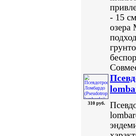
привле
- 15 с
озера 
подхо
грунто
беспо
Совмес
Псевд
lombar
Псевдо
310 руб.
lombar
эндеми
характ