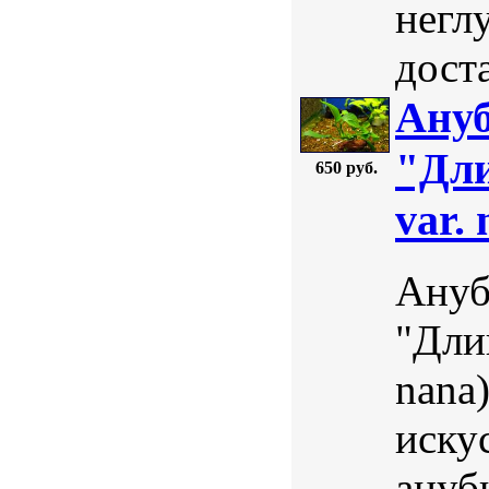
негл
доста
Ануб
"Дли
650 руб.
var.
Ануб
"Длин
nana
иску
ануб