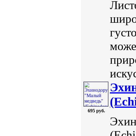
Лист
широ
густ
може
прир
искус
Эхин
(Ech
695 руб.
Эхин
(Echi