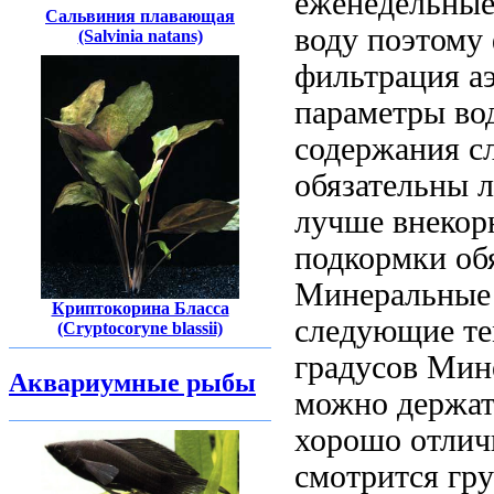
еженедельные
Сальвиния плавающая
воду поэтому
(Salvinia natans)
фильтрация а
параметры во
содержания 
обязательны 
лучше внекор
подкормки об
Минеральные
Криптокорина Бласса
следующие те
(Cryptocoryne blassii)
градусов Мин
Аквариумные рыбы
можно держа
хорошо отлич
смотрится гр