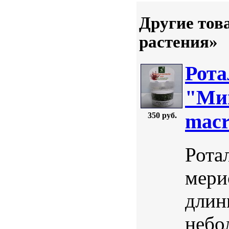
Другие тов
растения»
Рота
"Мин
macr
350 руб.
Рота
мерис
длин
небо