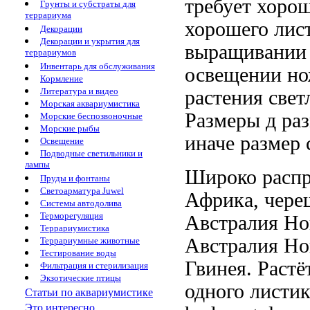
требует хоро
Грунты и субстраты для
террариума
хорошего
лис
Декорации
Декорации и укрытия для
выращивании 
террариумов
Инвентарь для обслуживания
освещении
но
Кормление
Литература и видео
растения свет
Морская аквариумистика
Размеры д
ра
Морские беспозвоночные
Морские рыбы
иначе размер
Освещение
Подводные светильники и
лампы
Широко расп
Пруды и фонтаны
Светоарматура Juwel
Африка,
чере
Системы автодолива
Терморегуляция
Австралия Но
Террариумистика
Австралия Но
Террариумные животные
Тестирование воды
Гвинея. Раст
Фильтрация и стерилизация
Экзотические птицы
одного листи
Статьи по аквариумистике
Это интересно...