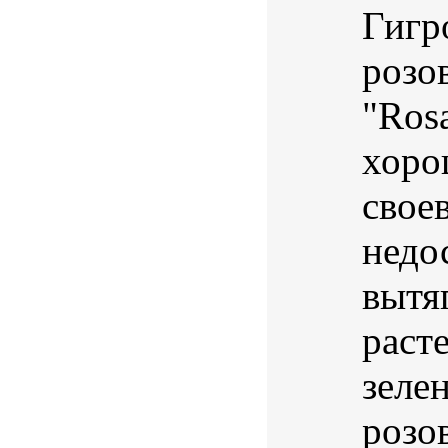
Гигр
розо
"Ros
хоро
свое
недо
вытя
расте
зеле
розо