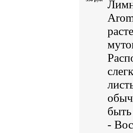
Лимн
Arom
раст
муто
Расп
слег
лист
обыч
быть
- Вос