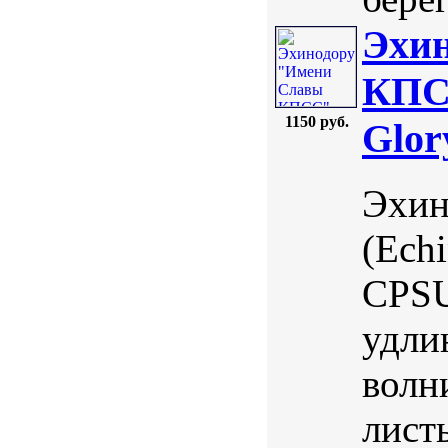
Эхи
КПСС
1150 руб.
Glor
Эхин
(Echi
CPSU
удли
волн
лист