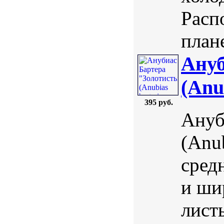
Расп
плане
Ануб
(Anu
395 руб.
Ануб
(Anub
сред
и ши
лист