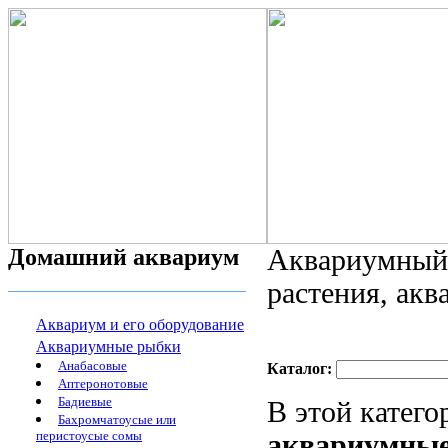
Домашний аквариум
Аквариумный 
растения, ак
Аквариум и его оборудование
Аквариумные рыбки
Анабасовые
Каталог:
Аптеронотовые
Бадиевые
В этой катег
Бахромчатоусые или
перистоусые сомы
аквариумные