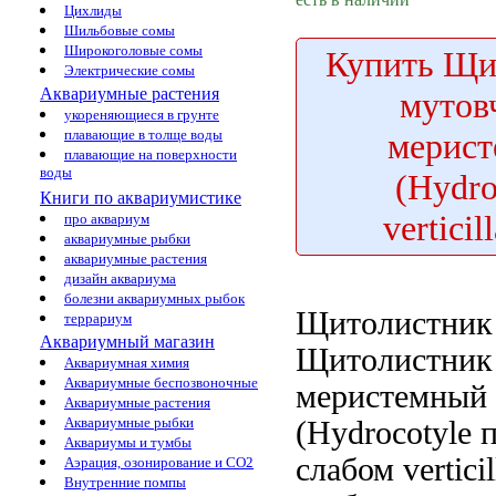
Цихлиды
Шильбовые сомы
Широкоголовые сомы
Купить
Щит
Электрические сомы
Аквариумные растения
мутов
укореняющиеся в грунте
мерис
плавающие в толще воды
плавающие на поверхности
воды
(Hydro
Книги по аквариумистике
verticil
про аквариум
аквариумные рыбки
аквариумные растения
дизайн аквариума
болезни аквариумных рыбок
Щитолистник
террариум
Аквариумный магазин
Щитолистник
Аквариумная химия
Аквариумные беспозвоночные
меристемный
Аквариумные растения
Аквариумные рыбки
(Hydrocotyle
п
Аквариумы и тумбы
слабом
vertici
Аэрация, озонирование и CO2
Внутренние помпы