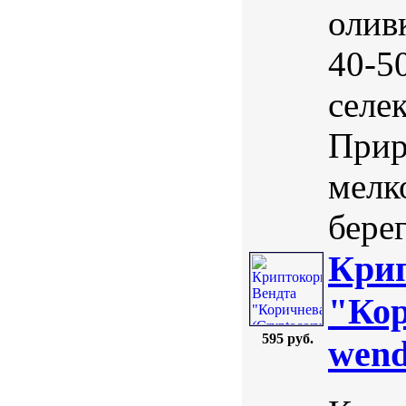
олив
40-5
селе
Прир
мелк
берег
Крип
"Кор
595 руб.
wend