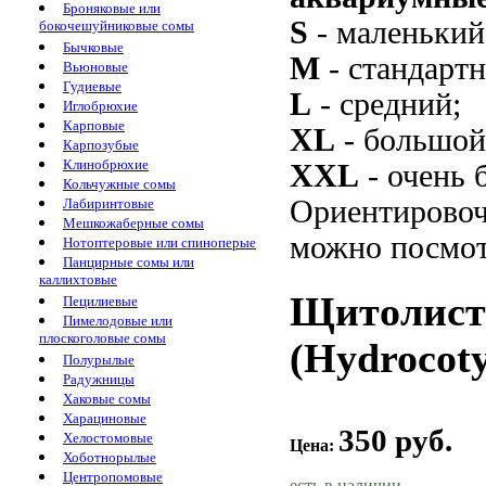
Броняковые или
S
- маленький
бокочешуйниковые сомы
Бычковые
M
- стандарт
Вьюновые
Гудиевые
L
- средний;
Иглобрюхие
Карповые
XL
- большой
Карпозубые
Клинобрюхие
XXL
- очень 
Кольчужные сомы
Ориентировоч
Лабиринтовые
Мешкожаберные сомы
можно посмот
Нотоптеровые или спиноперые
Панцирные сомы или
каллихтовые
Щитолист
Пецилиевые
Пимелодовые или
плоскоголовые сомы
(Hydrocotyl
Полурылые
Радужницы
Хаковые сомы
Харациновые
350 руб.
Хелостомовые
Цена:
Хоботнорылые
Центропомовые
есть в наличии