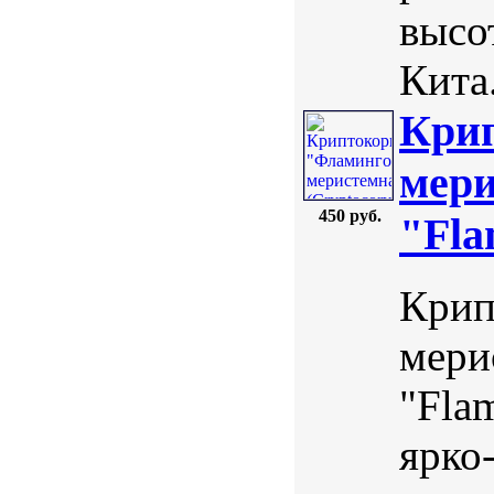
высо
Кита.
Кри
мери
450 руб.
"Fla
Крип
мери
"Flam
ярко