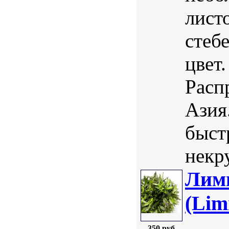
лист
стеб
цвет.
Расп
Азия
быст
некр
Лим
(Lim
350 руб.