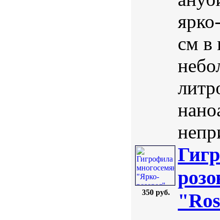
ярко
см в
небо
литр
нано
непр
Гигр
розо
350 руб.
"Ros