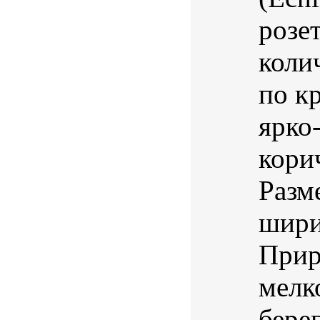
розе
коли
по к
ярко
кори
Разм
шири
Прир
мелк
берег