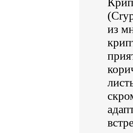
Крип
(Cryp
из м
крип
прия
кори
лист
скро
адап
встр