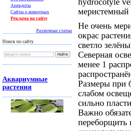
hydrocotyle ver
Анекдоты
меристемный 
Сайты о животных
Реклама на сайте
Не очень
мери
Различные статьи
окрас растени
Поиск по сайту
светло зелён
Северная
осве
менее 1
распр
распространё
Аквариумные
Размеры
при 
растения
слабом осве
сильно
пласт
Важно
обязат
переборщить