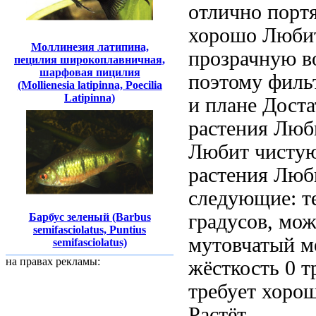
отлично
портя
хорошо
Любит
Моллинезия латипина,
прозрачную в
пецилия широкоплавничная,
шарфовая пицилия
поэтому филь
(Mollienesia latipinna, Poecilia
Latipinna)
и
плане Дост
растения Люб
Любит чисту
растения Люб
следующие: т
градусов,
мож
Барбус зеленый (Barbus
semifasciolatus, Puntius
мутовчатый 
semifasciolatus)
на правах рекламы:
жёсткость 0
т
требует хоро
Растёт