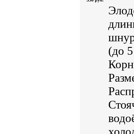
Элоде
длин
шнур
(до 
Корн
Разм
Расп
Стоя
водо
холо