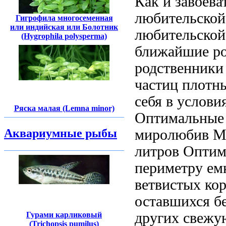
Как и
завоева
любительской
Гигрофила многосеменная
или индийская или Болотник
любительской
(Hygrophila polysperma)
ближайшие ро
родственники
частиц плотн
себя в
услови
Ряска малая (Lemna minor)
Оптимальные
миролюбив М
Аквариумные рыбы
литров Оптим
периметру ем
ветвистых
кор
оставшихся б
других
свежу
Гурами карликовый
(Trichopsis pumilus)