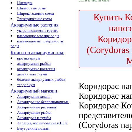
Цихлиды
Шильбовые сомы
Широкоголовые сомы
Купить
К
Электрические сомы
Аквариумные растения
напоэ
укореняющиеся в грунте
Коридор
плавающие в толще воды
плавающие на поверхности
воды
(Corydoras 
Книги по аквариумистике
про аквариум
аквариумные рыбки
аквариумные растения
дизайн аквариума
болезни аквариумных рыбок
Коридорас на
террариум
Аквариумный магазин
Коридорас на
Аквариумная химия
Аквариумные беспозвоночные
Коридорас
Ко
Аквариумные растения
Аквариумные рыбки
представител
Аквариумы и тумбы
(Corydoras na
Аэрация, озонирование и CO2
Внутренние помпы