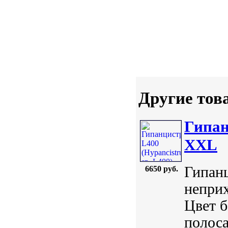
Другие тов
Гипан
XXL
Гипанц
6650 руб.
неприх
Цвет 
полоса