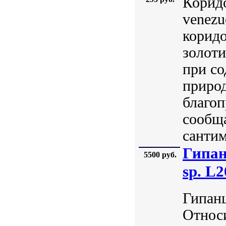
Коридо
venezu
корид
золоти
при со
природ
благо
сообща
сантим
Гипан
5500 руб.
sp. L2
Гипанц
Относи