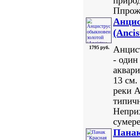
природ
Ппрожи
Анцис
(Ancis
Анцист
1795 руб.
- один
аквари
13 см.
реки А
типичн
Неприх
сумере
Панак