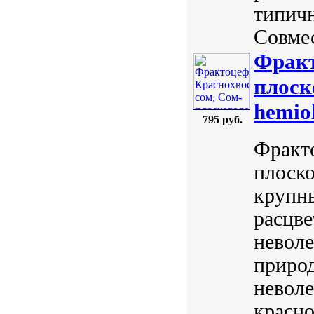
типичн
Совмес
Фракт
плоск
hemiol
795 руб.
Фракт
плоско
крупны
расцве
неволе
природ
невол
красн