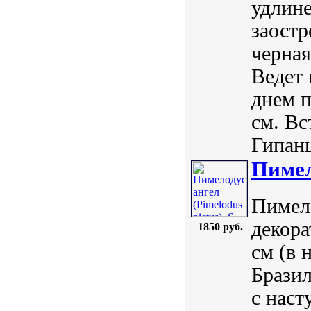
удлине
заостр
черная
Ведет
днем п
см. Вс
Гипанц
Пимело
Пимело
декора
1850 руб.
см (в 
Бразил
с наст