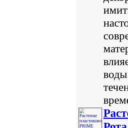
имит
наст
совр
мате
влия
воды
тече
врем
Раст
Рота