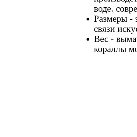
воде.
совр
Размеры -
связи иск
Вес -
выма
кораллы м