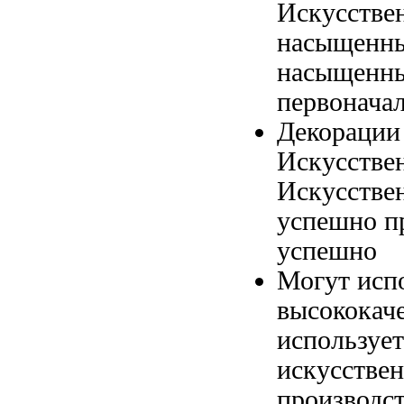
Искусстве
насыщенн
насыщенны
первонача
Декорации
Искусстве
Искусстве
успешно п
успешно
Могут исп
высококач
используе
искусствен
производс