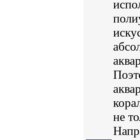
испо
поли
иску
абсо
аква
Поэт
аква
кора
не т
Напри