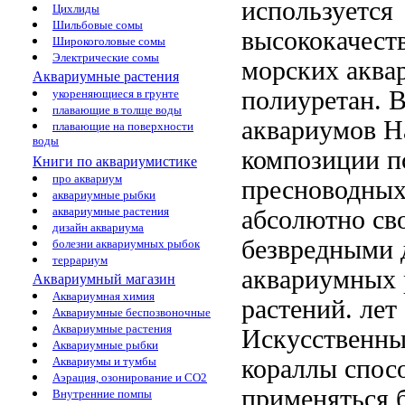
используется
Цихлиды
Шильбовые сомы
высококачес
Широкоголовые сомы
Электрические сомы
морских аква
Аквариумные растения
полиуретан. 
укореняющиеся в грунте
плавающие в толще воды
аквариумов Н
плавающие на поверхности
воды
композиции п
Книги по аквариумистике
про аквариум
пресноводных
аквариумные рыбки
аквариумные растения
абсолютно
св
дизайн аквариума
безвредными
болезни аквариумных рыбок
террариум
аквариумных
Аквариумный магазин
Аквариумная химия
растений.
лет
Аквариумные беспозвоночные
Аквариумные растения
Искусственны
Аквариумные рыбки
кораллы спос
Аквариумы и тумбы
Аэрация, озонирование и CO2
применяться
б
Внутренние помпы