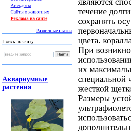
являются
спо
Анекдоты
течение долг
Сайты о животных
Реклама на сайте
сохранять
осу
первоначаль
Различные статьи
цвета.
коралл
Поиск по сайту
При возникно
использован
их
максималь
специальной
Аквариумные
растения
жесткой щетк
Размеры
усто
ультрафиолет
использовать
дополнительн