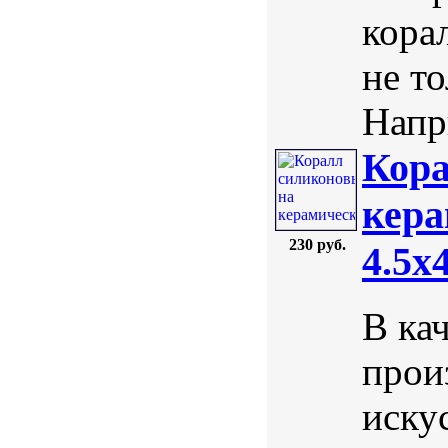
кора
не т
Напри
Кора
кера
230 руб.
4.5х
В ка
прои
иску