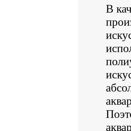
В ка
прои
иску
испо
поли
иску
абсо
аква
Поэт
аква