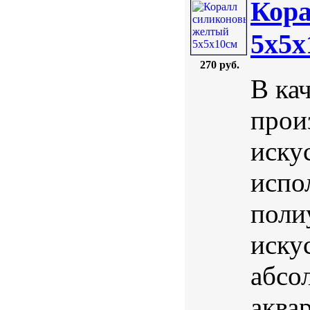
Кор
5х5х
270 руб.
В ка
прои
иску
испо
поли
иску
абсо
аква