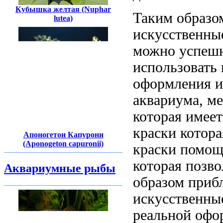
Кубышка желтая (Nuphar
Таким образо
lutea)
искусственны
можно успеш
использовать
оформления
и
аквариума,
ме
которая имее
краски котора
Апоногетон Капурони
(Aponogeton capuronii)
краски
помощ
которая
позво
Аквариумные рыбы
образом
прибл
искусственны
реальной
офо