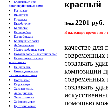
красный
Броняковые или
бокочешуйниковые сомы
Бычковые
Вьюновые
Гудиевые
2201 руб.
Цена:
Иглобрюхие
Карповые
В настоящее время этого 
Карпозубые
Клинобрюхие
Кольчужные сомы
качестве
для 
Лабиринтовые
Мешкожаберные сомы
современных
Нотоптеровые или спиноперые
Панцирные сомы или
создавать уди
каллихтовые
Пецилиевые
композиции
п
Пимелодовые или
плоскоголовые сомы
современных
Полурылые
Радужницы
создавать уди
Хаковые сомы
искусственны
Харациновые
Хелостомовые
помощью можн
Хоботнорылые
Центропомовые