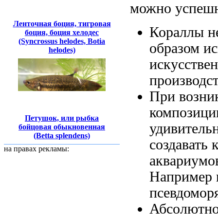
можно успешн
Ленточная боция, тигровая
Кораллы 
боция, боция хелодес
(Syncrossus helodes, Botia
образом и
helodes)
искусстве
производс
При возни
композици
Петушок, или рыбка
удивитель
бойцовая обыкновенная
(Betta splendens)
создавать
к
на правах рекламы:
аквариумо
Например
псевдомор
Абсолютно