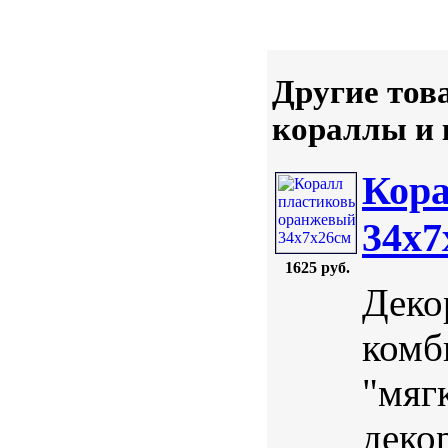
Другие тов
кораллы и
Кор
34х7
1625 руб.
Деко
комб
"мяг
деко