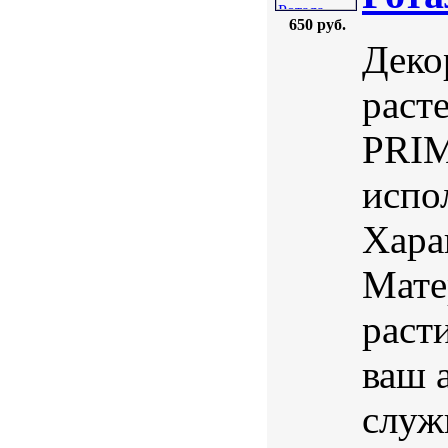
650 руб.
Деко
раст
PRIM
испо
Хара
Мате
раст
ваш 
служ