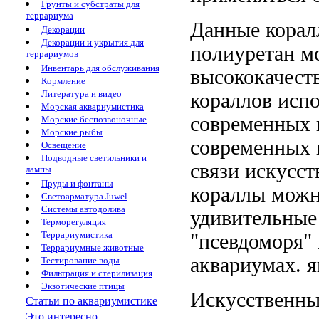
Грунты и субстраты для
террариума
Данные кора
Декорации
Декорации и укрытия для
полиуретан
мо
террариумов
Инвентарь для обслуживания
высококачест
Кормление
Литература и видео
кораллов испо
Морская аквариумистика
современных 
Морские беспозвоночные
Морские рыбы
современных 
Освещение
Подводные светильники и
связи искусс
лампы
Пруды и фонтаны
кораллы
можн
Светоарматура Juwel
Системы автодолива
удивительны
Терморегуляция
Террариумистика
"псевдоморя"
Террариумные животные
аквариумах.
я
Тестирование воды
Фильтрация и стерилизация
Экзотические птицы
Искусственн
Статьи по аквариумистике
Это интересно...