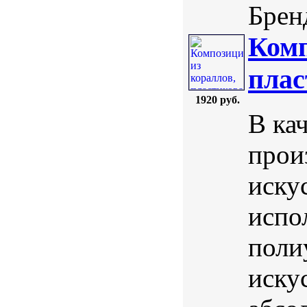
Бренд
Комп
плас
1920 руб.
В ка
прои
иску
испо
поли
иску