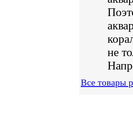
Поэт
аква
кора
не т
Напри
Все товары 