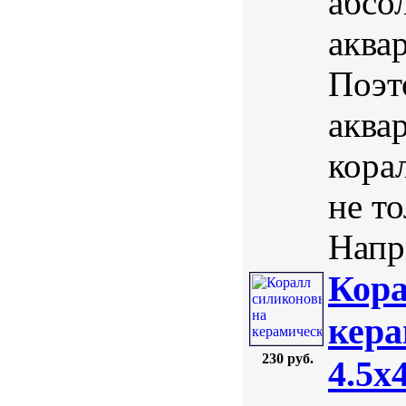
абсо
аква
Поэт
аква
кора
не т
Напри
Кора
кера
230 руб.
4.5х