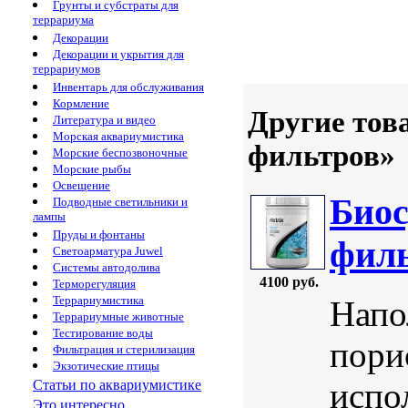
Грунты и субстраты для
террариума
Декорации
Декорации и укрытия для
террариумов
Инвентарь для обслуживания
Кормление
Другие тов
Литература и видео
Морская аквариумистика
фильтров»
Морские беспозвоночные
Морские рыбы
Освещение
Биос
Подводные светильники и
лампы
Пруды и фонтаны
филь
Светоарматура Juwel
Системы автодолива
4100 руб.
Терморегуляция
Террариумистика
Напо
Террариумные животные
Тестирование воды
пори
Фильтрация и стерилизация
Экзотические птицы
испо
Статьи по аквариумистике
Это интересно...