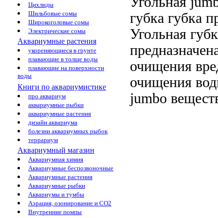
Угольная
jum
Цихлиды
Шильбовые сомы
губка
губка п
Широкоголовые сомы
Угольная губк
Электрические сомы
Аквариумные растения
предназначен
укореняющиеся в грунте
плавающие в толще воды
очищения
вре
плавающие на поверхности
воды
очищения во
Книги по аквариумистике
jumbo
веществ
про аквариум
аквариумные рыбки
аквариумные растения
дизайн аквариума
болезни аквариумных рыбок
террариум
Аквариумный магазин
Аквариумная химия
Аквариумные беспозвоночные
Аквариумные растения
Аквариумные рыбки
Аквариумы и тумбы
Аэрация, озонирование и CO2
Внутренние помпы