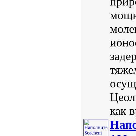
прир
мощн
моле
ионо
заде
тяже
осущ
Цеол
как в
Напо