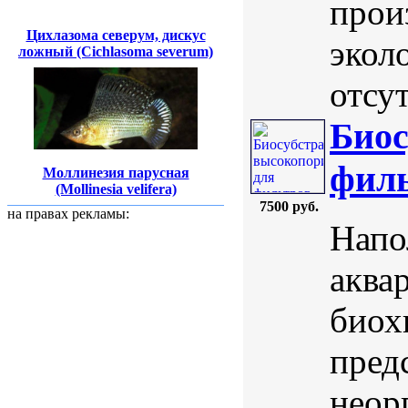
прои
Цихлазома северум, дискус
экол
ложный (Cichlasoma severum)
отсут
Биос
филь
Моллинезия парусная
(Mollinesia velifera)
7500 руб.
на правах рекламы:
Напо
аква
биох
пред
неор