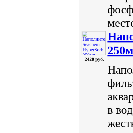
фосф
мест
Напо
250
2420 руб.
Напо
филь
аква
в во
жест