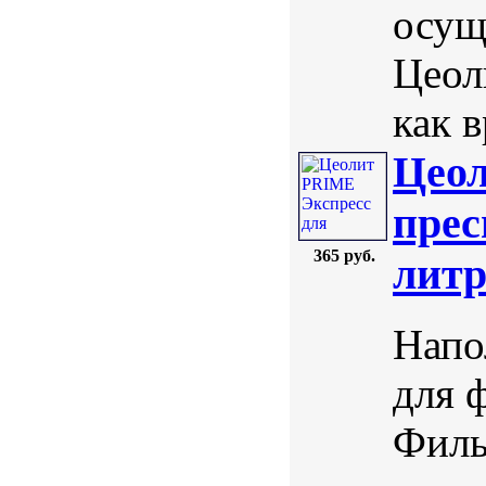
осущ
Цеол
как в
Цеол
прес
365 руб.
лит
Напо
для 
Филь