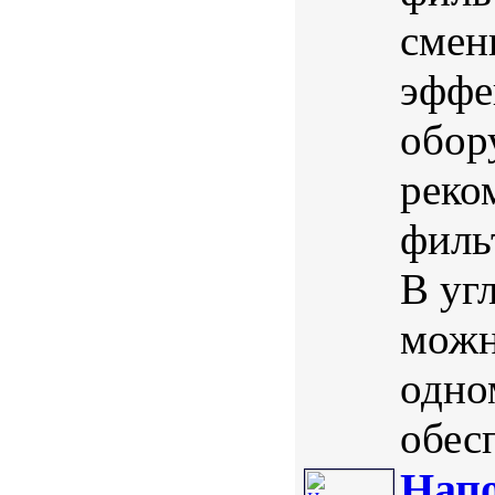
смен
эффе
обор
реко
филь
В уг
можн
одно
обес
Напо