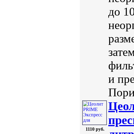
до 1
неор
разм
зате
филь
и пр
Порис
Цеол
прес
1110 руб.