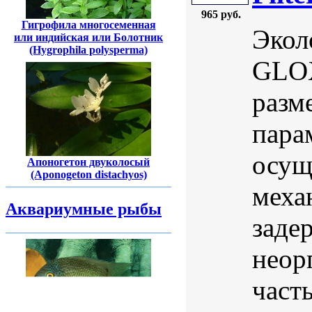
965 руб.
Гигрофила многосеменная
Экол
или индийская или Болотник
(Hygrophila polysperma)
GLOX
разм
пара
осущ
Апоногетон двуколосый
(Aponogeton distachyos)
меха
Аквариумные рыбы
заде
неор
част