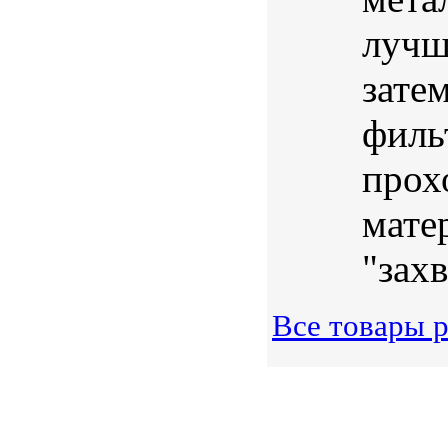
лучш
зате
филь
прох
мате
"захв
Все товары р