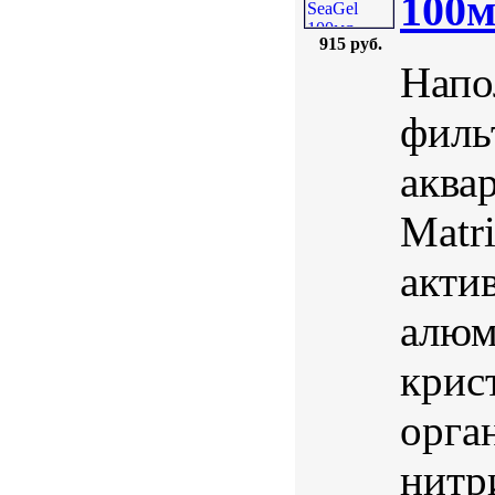
100
915 руб.
Напо
филь
аква
Matr
акти
алюм
крис
орга
нитр