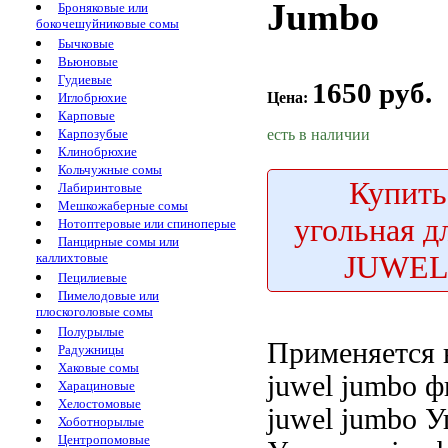
Jumbo
Броняковые или
бокочешуйниковые сомы
Бычковые
Вьюновые
Гудиевые
1650 руб.
Цена:
Иглобрюхие
Карповые
есть в наличии
Карпозубые
Клинобрюхие
Кольчужные сомы
Купить
Лабиринтовые
Мешкожаберные сомы
угольная д
Нотоптеровые или спиноперые
Панцирные сомы или
JUWEL
каллихтовые
Пецилиевые
Пимелодовые или
плоскоголовые сомы
Полурылые
Применяется
Радужницы
Хаковые сомы
juwel jumbo
ф
Харациновые
Хелостомовые
juwel jumbo У
Хоботнорылые
Центропомовые