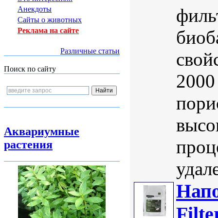
филь
Анекдоты
Сайты о животных
Реклама на сайте
биоб
Различные статьи
свой
Поиск по сайту
2000
пори
высо
Аквариумные
проце
растения
удал
Нап
Filt