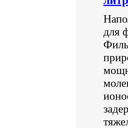
лит
Напо
для 
Филь
прир
мощн
моле
ионо
заде
тяже