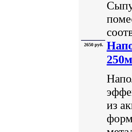
Сыпу
поме
соотв
Напо
2650 руб.
250
Напо
эффе
из а
форм
мета