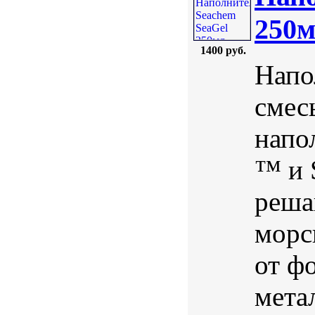
250
1400 руб.
Напо
смес
напо
™ и 
реша
морс
от ф
мета