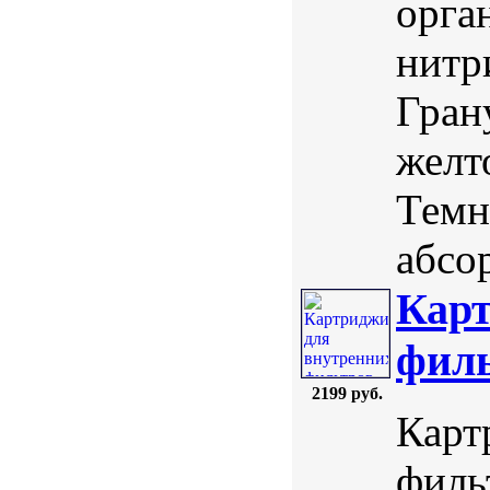
орга
нитр
Гран
желт
Темн
абсо
Карт
филь
2199 руб.
Карт
филь