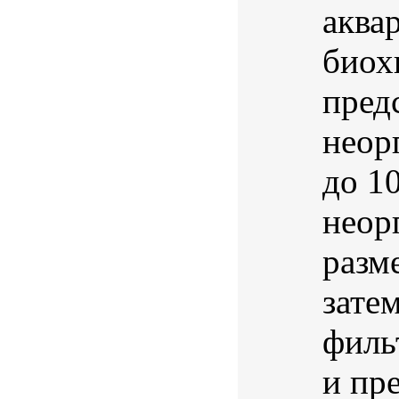
аква
биох
пред
неор
до 1
неор
разм
зате
филь
и пр