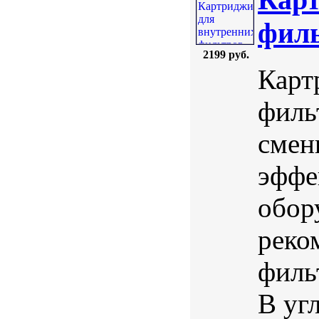
филь
2199 руб.
Карт
филь
смен
эффе
обор
реко
филь
В уг