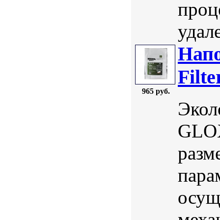
проце
удал
Нап
Filt
965 руб.
Экол
GLOX
разм
пара
осущ
меха