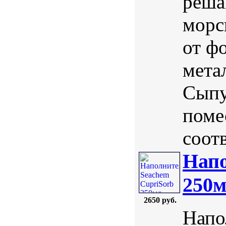
реша
морс
от ф
мета
Сыпу
поме
соотв
Напо
250
2650 руб.
Напо