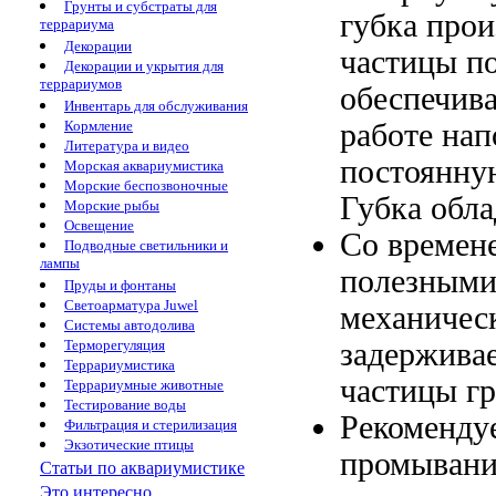
Грунты и субстраты для
губка
прои
террариума
Декорации
частицы
п
Декорации и укрытия для
террариумов
обеспечив
Инвентарь для обслуживания
работе
нап
Кормление
Литература и видео
постоянн
Морская аквариумистика
Морские беспозвоночные
Губка обла
Морские рыбы
Освещение
Со време
Подводные светильники и
лампы
полезным
Пруды и фонтаны
Светоарматура Juwel
механичес
Системы автодолива
задерживае
Терморегуляция
Террариумистика
частицы гр
Террариумные животные
Тестирование воды
Рекоменду
Фильтрация и стерилизация
Экзотические птицы
промывани
Статьи по аквариумистике
Это интересно...