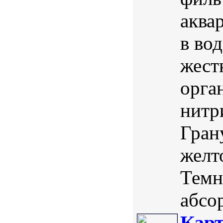
аква
в во
жест
орга
нитр
Гран
желт
Темн
абсо
Карт