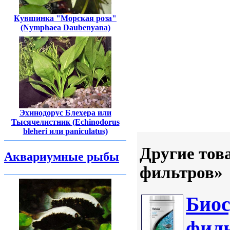
Кувшинка "Морская роза"
(Nymphaea Daubenyana)
Эхинодорус Блехера или
Тысячелистник (Echinodorus
bleheri или paniculatus)
Другие тов
Аквариумные рыбы
фильтров»
Биос
филь