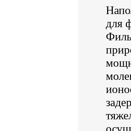
Напо
для 
Филь
прир
мощн
моле
ионо
заде
тяже
осущ