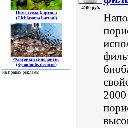
4100 руб.
Цихлазома Бартона
Напо
(Cichlasoma bartoni)
пори
испо
филь
Флаговый синодонтис
(Synodontis decorus)
биоб
на правах рекламы:
свой
2000
пори
высо