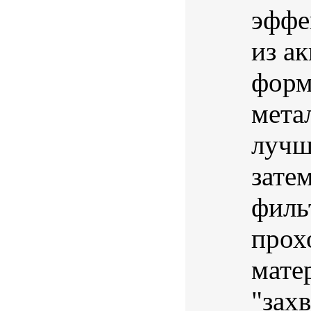
эффе
из а
форм
мета
лучш
зате
филь
прох
мате
"захв