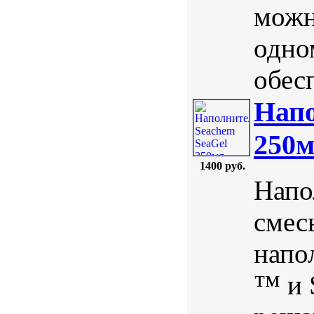
можн
одно
обес
Напо
250
1400 руб.
Напо
смес
напо
™ и 