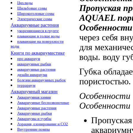
Цихлиды
Пропуская
пр
Шильбовые сомы
Широкоголовые сомы
AQUAEL
пор
Электрические сомы
Аквариумные растения
Особенности
укореняющиеся в грунте
через себя
вну
плавающие в толще воды
плавающие на поверхности
для механиче
воды
Книги по аквариумистике
воды.
воду гу
про аквариум
аквариумные рыбки
Губка облада
аквариумные растения
дизайн аквариума
пористостью
болезни аквариумных рыбок
террариум
Аквариумный магазин
Особенности
Аквариумная химия
Аквариумные беспозвоночные
Особенности
Аквариумные растения
Аквариумные рыбки
Пропуская
Аквариумы и тумбы
Аэрация, озонирование и CO2
аквариум
Внутренние помпы