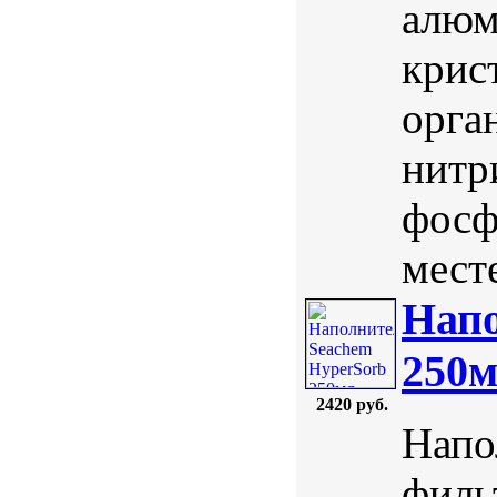
алюм
крис
орга
нитр
фосф
мест
Напо
250
2420 руб.
Напо
филь