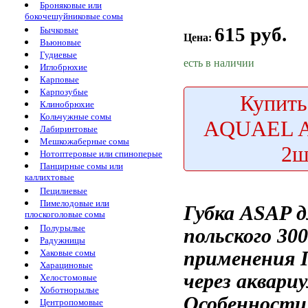
Броняковые или
бокочешуйниковые сомы
615 руб.
Бычковые
Цена:
Вьюновые
Гудиевые
есть в наличии
Иглобрюхие
Карповые
Карпозубые
Купить
Клинобрюхие
Кольчужные сомы
AQUAEL A
Лабиринтовые
Мешкожаберные сомы
2ш
Нотоптеровые или спиноперые
Панцирные сомы или
каллихтовые
Пецилиевые
Пимелодовые или
Губка ASAP
д
плоскоголовые сомы
Полурылые
польского
300
Радужницы
применения 
Хаковые сомы
Харациновые
через
аквариу
Хелостомовые
Хоботнорылые
Особенности
Центропомовые