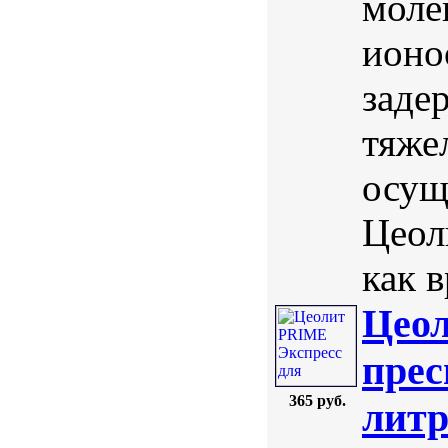
моле
ионо
заде
тяже
осущ
Цеол
как в
Цеол
прес
365 руб.
лит