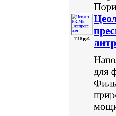
Порис
Цеол
прес
1110 руб.
лит
Напо
для 
Филь
прир
мощн