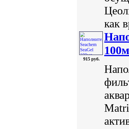
Цеол
как в
Напо
100
915 руб.
Напо
филь
аква
Matr
акти