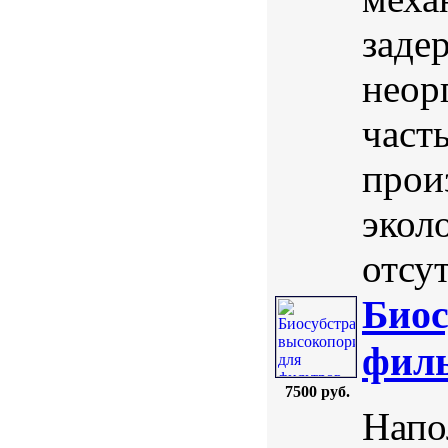
заде
неор
част
прои
экол
отсут
Биос
филь
7500 руб.
Напо