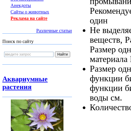
промывани
Анекдоты
Рекоменду
Сайты о животных
один
Реклама на сайте
Не выделя
Различные статьи
веществ,
Р
Поиск по сайту
Размер од
материала
Размер од
функции б
Аквариумные
растения
функции б
воды
см.
Количеств